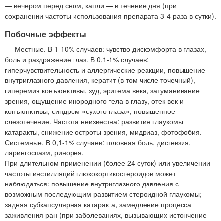
— вечером перед сном, капли — в течение дня (при
сохранении частоты использования препарата 3-4 раза в сутки).
Побочные эффекты
Местные. В 1-10% случаев: чувство дискомфорта в глазах,
боль и раздражение глаз. В 0,1-1% случаев:
гиперчувствительность и аллергические реакции, повышение
внутриглазного давления, кератит (в том числе точечный),
гиперемия конъюнктивы, зуд, эритема века, затуманивание
зрения, ощущение инородного тела в глазу, отек век и
конъюнктивы, синдром «сухого глаза», повышенное
слезотечение. Частота неизвестна: развитие глаукомы,
катаракты, снижение остроты зрения, мидриаз, фотофобия.
Системные. В 0,1-1% случаев: головная боль, дисгевзия,
ларингоспазм, ринорея.
При длительном применении (более 24 суток) или увеличении
частоты инстилляций глюкокортикостероидов может
наблюдаться: повышение внутриглазного давления с
возможным последующим развитием стероидной глаукомы;
задняя субкапсулярная катаракта, замедление процесса
заживления ран (при заболеваниях, вызывающих истончение