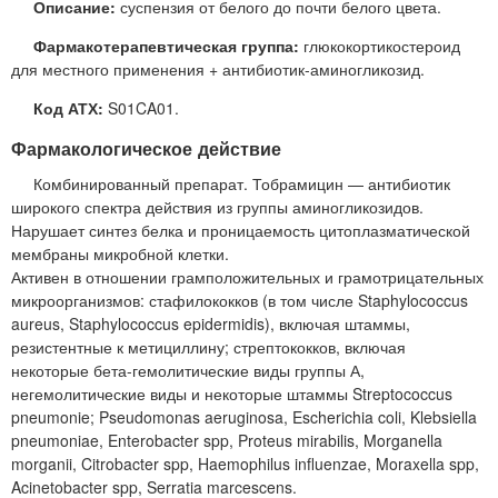
Описание:
суспензия от белого до почти белого цвета.
Фармакотерапевтическая группа:
глюкокортикостероид
для местного применения + антибиотик-аминогликозид.
Код АТХ:
S01CA01.
Фармакологическое действие
Комбинированный препарат. Тобрамицин — антибиотик
широкого спектра действия из группы аминогликозидов.
Нарушает синтез белка и проницаемость цитоплазматической
мембраны микробной клетки.
Активен в отношении грамположительных и грамотрицательных
микроорганизмов: стафилококков (в том числе Staphylococcus
aureus, Staphylococcus epidermidis), включая штаммы,
резистентные к метициллину; стрептококков, включая
некоторые бета-гемолитические виды группы А,
негемолитические виды и некоторые штаммы Streptococcus
pneumonie; Pseudomonas aeruginosa, Escherichia coli, Klebsiella
pneumoniae, Enterobacter spp, Proteus mirabilis, Morganella
morganii, Citrobacter spp, Haemophilus influenzae, Moraxella spp,
Acinetobacter spp, Serratia marcescens.