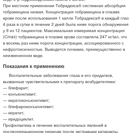
При местном применении Тобрадекса® системная абсорбция
тобрамицина низкая. Концентрация тобрамицина в плазме
крови после использования 1 капли Тобрадекса® в каждый глаз
4 раза в сутки в течение 2 дней была ниже порога обнаружения
у 9 из 12 пациентов. Максимальная измеримая концентрация
(Сmax) тобрамицина в плазме крови составляла 247 нг/мл, что
в восемь раз ниже порога концентрации, ассоциированного с
нефротоксичностью. Выводится почками, преимущественно в
неизмененном виде.
Показания к применению
Воспалительные заболевания глаза и его придатков,
вызванные чувствительными к препарату возбудителями:
— блефарит;
— конъюнктивит;
— кератоконъюнктивит;
— блефароконъюнктивит;
— кератит;
— иридоциклит.
Профилактика и лечение воспалительных явлений в
послеоперационном периоде после экстракции катаракты.