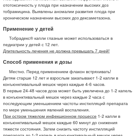
ототоксичность у плода при назначении высоких доз
тобрамицина. Выявлены аномалии развития плода при
хроническом назначении высоких доз дексаметазона.
Применение у детей
Тобрадекс® капли глазные может использоваться в
педиатрии у детей с 12 лет.
Длительность лечения не должна превышать 7 дней!
Способ применения и дозы
Местно. Перед применением флакон встряхивать!
Детям старше 12 лет и взрослым закапывают 1-2 капли в
конъюнктивальный мешок через каждые 4-6 часов.
В первые 24-48 часов доза может быть увеличена до 1-2 капель
в конъюнктивальный мешок через каждые 2 часа с
последующим уменьшением частоты инстилляций препарата
по мере уменьшения явлений воспаления.
При остром тяжелом инфекционном процессе
1-2 капли в
конъюнктивальный мешок каждые 60 минут до снижения
тяжести состояния. Затем снизить частоту инстилляций
препарата до 1-2 капель в конъюнктивальный мешок через