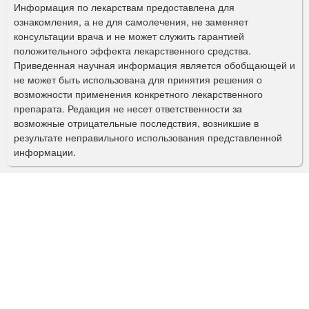
р
Информация по лекарствам предоставлена для
ознакомления, а не для самолечения, не заменяет
м
консультации врача и не может служить гарантией
а
положительного эффекта лекарственного средства.
Приведенная научная информация является обобщающей и
п
не может быть использована для принятия решения о
о
возможности применения конкретного лекарственного
препарата. Редакция не несет ответственности за
и
возможные отрицательные последствия, возникшие в
с
результате неправильного использования представленной
информации.
к
а