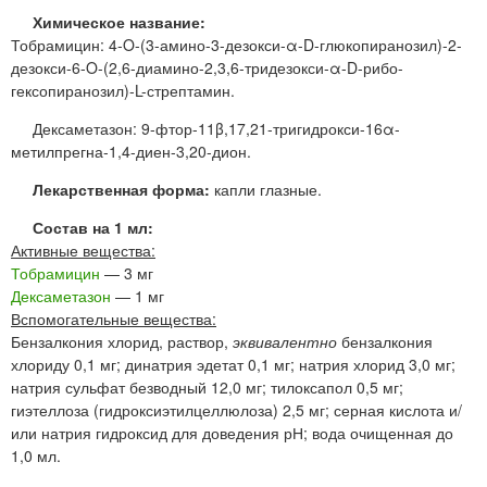
Химическое название:
Тобрамицин: 4-O-(3-амино-3-дезокси-α-D-глюкопиранозил)-2-
дезокси-6-O-(2,6-диамино-2,3,6-тридезокси-α-D-рибо-
гексопиранозил)-L-стрептамин.
Дексаметазон: 9-фтор-11β,17,21-тригидрокси-16α-
метилпрегна-1,4-диен-3,20-дион.
Лекарственная форма:
капли глазные.
Состав на 1 мл:
Активные вещества:
Тобрамицин
— 3 мг
Дексаметазон
— 1 мг
Вспомогательные вещества:
Бензалкония хлорид, раствор,
эквивалентно
бензалкония
хлориду 0,1 мг; динатрия эдетат 0,1 мг; натрия хлорид 3,0 мг;
натрия сульфат безводный 12,0 мг; тилоксапол 0,5 мг;
гиэтеллоза (гидроксиэтилцеллюлоза) 2,5 мг; серная кислота и/
или натрия гидроксид для доведения рН; вода очищенная до
1,0 мл.