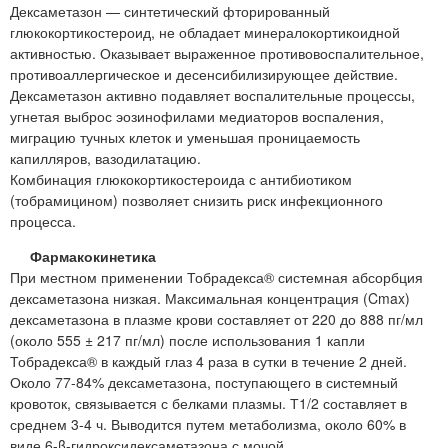
Дексаметазон — синтетический фторированный
глюкокортикостероид, не обладает минералокортикоидной
активностью. Оказывает выраженное противовоспалительное,
противоаллергическое и десенсибилизирующее действие.
Дексаметазон активно подавляет воспалительные процессы,
угнетая выброс эозинофилами медиаторов воспаления,
миграцию тучных клеток и уменьшая проницаемость
капилляров, вазодилатацию.
Комбинация глюкокортикостероида с антибиотиком
(тобрамицином) позволяет снизить риск инфекционного
процесса.
Фармакокинетика
При местном применении Тобрадекса® системная абсорбция
дексаметазона низкая. Максимальная концентрация (Cmax)
дексаметазона в плазме крови составляет от 220 до 888 пг/мл
(около 555 ± 217 пг/мл) после использования 1 капли
Тобрадекса® в каждый глаз 4 раза в сутки в течение 2 дней.
Около 77-84% дексаметазона, поступающего в системный
кровоток, связывается с белками плазмы. Т1/2 составляет в
среднем 3-4 ч. Выводится путем метаболизма, около 60% в
виде 6-β-гидроксидексаметазона с мочой.