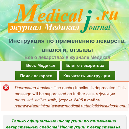
Перейти
к
основному
содержанию
Инструкция по применению лекарств,
аналоги, отзывы
Все о лекарствах в журнале Медикал
Г
Весь Медикал
Блог о лекарствах
л
Поиск лекарств
Как читать инструкции
а
Deprecated function
: The each() function is deprecated. This
Сообщение
в
message will be suppressed on further calls в функции
об
menu_set_active_trail()
(строка
2405
в файле
н
/var/www/admini/data/www/medicalj.ru/tabletki/includes/menu.i
ошибке
о
е
Только официальные инструкции по применению
лекарственных средств! Инструкции к лекарствам на