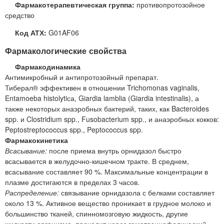
Фармакотерапевтическая группа:
противопротозойное
средство
Код АТХ:
G01AF06
Фармакологические свойства
Фармакодинамика
Антимикробный и антипротозойный препарат.
Тиберал® эффективен в отношении Trichomonas vaginalis,
Entamoeba histolytiса, Giardia lamblia (Giardia intestinalis), а
также некоторых анаэробных бактерий, таких, как Bacteroides
spp. и Clostridium spp., Fusobacterium spp., и анаэробных кокков:
Peptostreptococcus spp., Peptococcus spp.
Фармакокинетика
Всасывание:
после приема внутрь орнидазол быстро
всасывается в желудочно-кишечном тракте. В среднем,
всасывание составляет 90 %. Максимальные концентрации в
плазме достигаются в пределах 3 часов.
Распределение:
связывание орнидазола с белками составляет
около 13 %. Активное вещество проникает в грудное молоко и
большинство тканей, спинномозговую жидкость, другие
жидкости организма, проходит через гематоэнцефалический