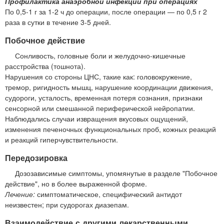
Профилактика анаэробной инфекции при операциях
По 0,5-1 г за 1-2 ч до операции, после операции — по 0,5 г 2
раза в сутки в течение 3-5 дней.
Побочное действие
Сонливость, головные боли и желудочно-кишечные
расстройства (тошнота).
Нарушения со стороны ЦНС, такие как: головокружение,
тремор, ригидность мышц, нарушение координации движения,
судороги, усталость, временная потеря сознания, признаки
сенсорной или смешанной периферической нейропатии.
Наблюдались случаи извращения вкусовых ощущений,
изменения печеночных функциональных проб, кожных реакций
и реакций гиперчувствительности.
Передозировка
Дозозависимые симптомы, упомянутые в разделе "Побочное
действие", но в более выраженной форме.
Лечение:
симптоматическое, специфический антидот
неизвестен; при судорогах диазепам.
Взаимодействие с другими лекарственными