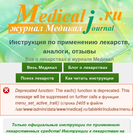
Перейти
к
основному
содержанию
Инструкция по применению лекарств,
аналоги, отзывы
Все о лекарствах в журнале Медикал
Г
Весь Медикал
Блог о лекарствах
л
Поиск лекарств
Как читать инструкции
а
Deprecated function
: The each() function is deprecated. This
Сообщение
в
message will be suppressed on further calls в функции
об
menu_set_active_trail()
(строка
2405
в файле
н
/var/www/admini/data/www/medicalj.ru/tabletki/includes/menu.i
ошибке
о
е
Только официальные инструкции по применению
лекарственных средств! Инструкции к лекарствам на