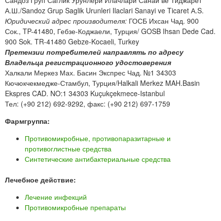
Сандоз Груп Саглик Урунлери Илачлари Санаи ве Тиджарет
А.Ш./Sandoz Grup Saglik Urunleri Ilaclari Sanayi ve Ticaret А.S.
Юридический адрес производителя:
ГОСБ Ихсан Чад. 900
Сок., TP-41480, Гебзе-Коджаели, Турция/ GOSB Ihsan Dede Cad.
900 Sok. TR-41480 Gebze-Kocaeli, Turkey
Претензии потребителей направлять по адресу
Владельца регистрационного удостоверения
Халкали Меркез Мах. Басин Экспрес Чад. №1 34303
Кючюкчекмедже-Стамбул, Турция/Halkali Merkez MAH.Basin
Ekspres CAD. NO:1 34303 Kuçukçekmece-Istanbul
Тел: (+90 212) 692-9292, факс: (+90 212) 697-1759
Фармгруппа:
Противомикробные, противопаразитарные и
противоглистные средства
Синтетические антибактериальные средства
Лечебное действие:
Лечение инфекций
Противомикробные препараты