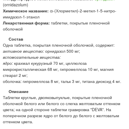
(ornidazolum)
Химическое название:
α-(Хлорметил)-2-метил-1-5-нитро-
имидазол-1-этанол
Лекарственная форма:
таблетки, покрытые пленочной
оболочкой
Состав
Одна таблетка, покрытая пленочной оболочкой, содержит:
активное вещество:
орнидазол 500 мг;
вспомогательные вещества:
ядро:
крахмал кукурузный 70 мг, целлюлоза
микрокристаллическая 68 мг, гипромеллоза 10 мг, магния
стеарат 2 мг;
оболочка: гипромеллоза 8 мг, тальк 3 мг, титана диоксид 4 мг.
Описание
Таблетки круглые, двояковыпуклые, покрытые пленочной
оболочкой белого или белого со слегка желтоватым оттенком
цвета; на одной стороне таблетки гравировка "DEVA". На
поперечном разрезе ядро от белого до белого с желтоватым
оттенком цвета.