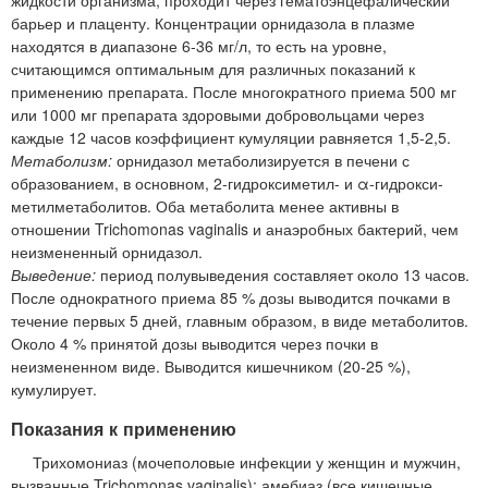
барьер и плаценту. Концентрации орнидазола в плазме
находятся в диапазоне 6-36 мг/л, то есть на уровне,
считающимся оптимальным для различных показаний к
применению препарата. После многократного приема 500 мг
или 1000 мг препарата здоровыми добровольцами через
каждые 12 часов коэффициент кумуляции равняется 1,5-2,5.
Метаболизм:
орнидазол метаболизируется в печени с
образованием, в основном, 2-гидроксиметил- и α-гидрокси-
метилметаболитов. Оба метаболита менее активны в
отношении Trichomonas vaginalis и анаэробных бактерий, чем
неизмененный орнидазол.
Выведение:
период полувыведения составляет около 13 часов.
После однократного приема 85 % дозы выводится почками в
течение первых 5 дней, главным образом, в виде метаболитов.
Около 4 % принятой дозы выводится через почки в
неизмененном виде. Выводится кишечником (20-25 %),
кумулирует.
Показания к применению
Трихомониаз (мочеполовые инфекции у женщин и мужчин,
вызванные Trichomonas vaginalis); амебиаз (все кишечные