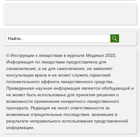
Ф
о
© Инструкции к лекарствам в журнале Медикал 2022.
р
Информация по лекарствам предоставлена для
ознакомления, а не для самолечения, не заменяет
м
консультации врача и не может служить гарантией
а
положительного эффекта лекарственного средства.
Приведенная научная информация является обобщающей и
п
не может быть использована для принятия решения о
о
возможности применения конкретного лекарственного
препарата. Редакция не несет ответственности за
и
возможные отрицательные последствия, возникшие в
с
результате неправильного использования представленной
информации.
к
а