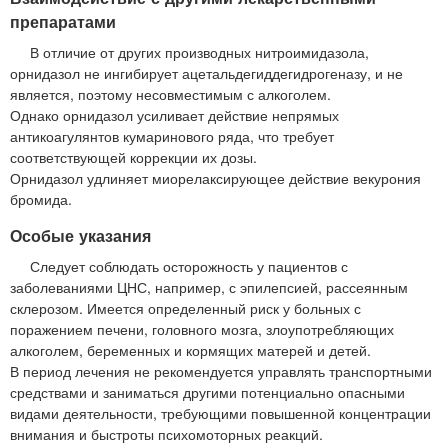
препаратами
В отличие от других производных нитроимидазола,
орнидазол не ингибирует ацетальдегиддегидрогеназу, и не
является, поэтому несовместимым с алкоголем.
Однако орнидазол усиливает действие непрямых
антикоагулянтов кумаринового ряда, что требует
соответствующей коррекции их дозы.
Орнидазол удлиняет миорелаксирующее действие векурония
бромида.
Особые указания
Следует соблюдать осторожность у пациентов с
заболеваниями ЦНС, например, с эпилепсией, рассеянным
склерозом. Имеется определенный риск у больных с
поражением печени, головного мозга, злоупотребляющих
алкоголем, беременных и кормящих матерей и детей.
В период лечения не рекомендуется управлять транспортными
средствами и заниматься другими потенциально опасными
видами деятельности, требующими повышенной концентрации
внимания и быстроты психомоторных реакций.