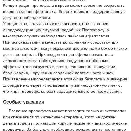
Концентрация пропофола в крови может временно возрастать
после введения фентанила. Корректировать поддерживающую
дозу нет необходимости.
У пациентов, получающих циклоспорин, при введении
липидосодержащих эмульсий подобных Пропофолу, в
некоторых случаях наблюдалась лейкоэнцефалопатия.
При использовании в качестве дополнения к средствам для
местной анестезии могут оказаться достаточными более низкие
дозы пропофола. При введении пропофола совместно с
лидокаином могут наблюдаться следующие побочные
эффекты: головокружение, рвота, сонливость, конвульсии,
брадикардия, нарушения сердечной деятельности и шок.
При введении миорелаксантов атракурия безилата и мивакурия
хлорида не следует использовать ту же инфузионную линию,
что и для пропофола, без предварительного ее промывания.
Особые указания
Введение пропофола может проводить только анестезиолог
или специалист по интенсивной терапии, этого не должен
делать врач, выполняющий хирургические или диагностические
процедуры. За больным необходимо осуществлять постоянное