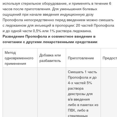
используя стерильное оборудование, и применять в течение 6
часов после приготовления. Для уменьшения болевых
ощущений при начале введения индукционную дозу
Пропофола непосредственно перед введением можно смешать
с лидокаином для инъекций в пропорции: 20 частей Пропофола
и до одной части 0,5% или 1% раствора лидокаина.
Разведение Пропофола и совместное введение в
сочетании с другими лекарственными средствами
Метод
Добавка или
одновременного
Приготовление
Предос
разбавитель
применения
Смешать 1 часть
Пропофола и до
4-х частей 5%
раствора
декстрозы для
в/в введения
либо в пакетах из
ПВХ, либо в
стеклянных