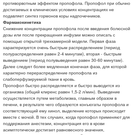
противорвотным эффектом пропофола. Пропофол при обычно
достигаемых в клинических условиях концентрациях не
подавляет синтез гормонов коры надпочечников.
Фармакокинетика
Снижение концентрации пропофола после введения болюсной
дозы или после прекращения инфузии можно описать с
помощью открытой трехкамерной модели. Первая фаза
характеризуется очень быстрым распределением (период
полураспределения равен 2-4 минутам), вторая - быстрым
выведением (период полувыведения равен 30-60 минутам).
Далее следует более медленная конечная фаза, для которой
характерно перераспределение пропофола из
слабоперфузируемой ткани в кровь.
Пропофол быстро распределяется и быстро выводится из
организма (общий клиренс равен 1,5-2 л/мин). Выведение
осуществляется путем метаболизма, главным образом в
печени, в результате чего образуются конъюгаты пропофола и
соответствующий ему хинол, выделение которых происходит
вместе с мочой. В тех случаях, когда пропофол применяют для
поддержания анестезии, концентрация его в крови
асимптотически достигает равновесного значения,