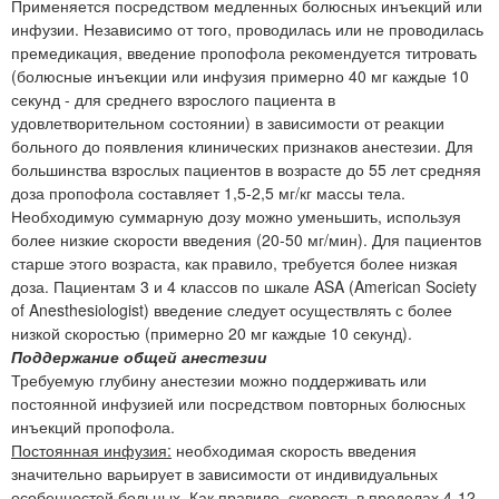
Применяется посредством медленных болюсных инъекций или
инфузии. Независимо от того, проводилась или не проводилась
премедикация, введение пропофола рекомендуется титровать
(болюсные инъекции или инфузия примерно 40 мг каждые 10
секунд - для среднего взрослого пациента в
удовлетворительном состоянии) в зависимости от реакции
больного до появления клинических признаков анестезии. Для
большинства взрослых пациентов в возрасте до 55 лет средняя
доза пропофола составляет 1,5-2,5 мг/кг массы тела.
Необходимую суммарную дозу можно уменьшить, используя
более низкие скорости введения (20-50 мг/мин). Для пациентов
старше этого возраста, как правило, требуется более низкая
доза. Пациентам 3 и 4 классов по шкале ASA (American Society
of Anesthesiologist) введение следует осуществлять с более
низкой скоростью (примерно 20 мг каждые 10 секунд).
Поддержание общей анестезии
Требуемую глубину анестезии можно поддерживать или
постоянной инфузией или посредством повторных болюсных
инъекций пропофола.
Постоянная инфузия:
необходимая скорость введения
значительно варьирует в зависимости от индивидуальных
особенностей больных. Как правило, скорость в пределах 4-12