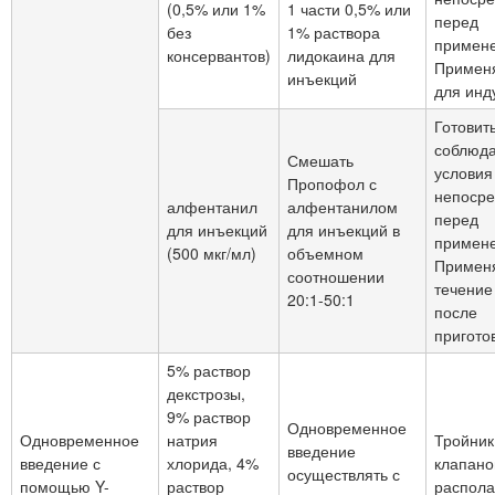
(0,5% или 1%
1 части 0,5% или
перед
без
1% раствора
примен
консервантов)
лидокаина для
Применя
инъекций
для инд
Готовить
соблюд
Смешать
условия
Пропофол с
непосре
алфентанил
алфентанилом
перед
для инъекций
для инъекций в
примен
(500 мкг/мл)
объемном
Применя
соотношении
течение
20:1-50:1
после
пригото
5% раствор
декстрозы,
9% раствор
Одновременное
Одновременное
натрия
Тройник
введение
введение с
хлорида, 4%
клапан
осуществлять с
помощью Y-
раствор
распола