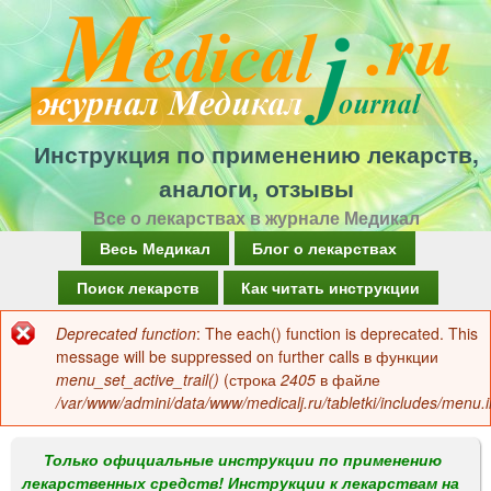
Перейти
к
основному
содержанию
Инструкция по применению лекарств,
аналоги, отзывы
Все о лекарствах в журнале Медикал
Г
Весь Медикал
Блог о лекарствах
л
Поиск лекарств
Как читать инструкции
а
Deprecated function
: The each() function is deprecated. This
Сообщение
в
message will be suppressed on further calls в функции
об
menu_set_active_trail()
(строка
2405
в файле
н
/var/www/admini/data/www/medicalj.ru/tabletki/includes/menu.i
ошибке
о
е
Только официальные инструкции по применению
лекарственных средств! Инструкции к лекарствам на