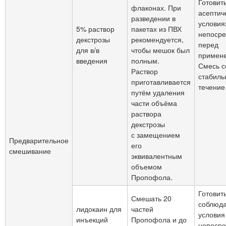
Готовить
флаконах. При
асептич
разведении в
условия
5% раствор
пакетах из ПВХ
непосре
декстрозы
рекомендуется,
перед
для в/в
чтобы мешок был
примен
введения
полным.
Смесь с
Раствор
стабиль
приготавливается
течение 
путём удаления
части объёма
раствора
декстрозы
с замещением
Предварительное
его
смешивание
эквивалентным
объемом
Пропофола.
Готовить
Смешать 20
соблюд
лидокаин для
частей
условия
инъекций
Пропофола и до
непосре