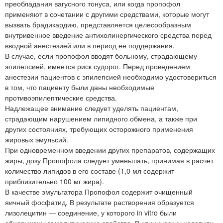
преобладания вагусного тонуса, или когда пропофол
применяют в сочетании с другими средствами, которые могут
вызвать брадикардию, представляется целесообразным
внутривенное введение антихолинергического средства перед
вводной анестезией или в период ее поддержания.
В случае, если пропофол вводят больному, страдающему
эпилепсией, имеется риск судорог. Перед проведением
анестезии пациентов с эпилепсией необходимо удостовериться
в том, что пациенту были даны необходимые
противоэпилептические средства.
Надлежащее внимание следует уделять пациентам,
страдающим нарушением липидного обмена, а также при
других состояниях, требующих осторожного применения
жировых эмульсий.
При одновременном введении других препаратов, содержащих
жиры, дозу Пропофола следует уменьшать, принимая в расчет
количество липидов в его составе (1,0 мл содержит
приблизительно 100 мг жира).
В качестве эмульгатора Пропофол содержит очищенный
яичный фосфатид. В результате растворения образуется
лизолецитин — соединение, у которого in vitro были