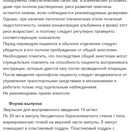
обнаружены гемолитические свойства. В клинических условиях,
даже при полном растворении, риск развития гемолиза
остается низким, если соблюдаются рекомендуемые дозировки.
Однако, при наличии патологии (печеночная и/или почечная
недостаточность; низкая концентрация альбумина в крови) этот
риск возрастает, и поэтому следует регулярно проверять
соответствующие показатели.
Перед переводом пациента в обычное отделение следует
убедиться в его полном пробуждении от общей анестезии.
Необходимо отметить, что последствия общей анестезии могут
отрицательно повлиять на способность пациента воспринимать
инструкции, которые даются ему после проведенной операции.
После введения пропофола пациенту следует воздержаться от
управления транспортными средствами и механизмами и
работать только под тщательным наблюдением.
Не рекомендован прием алкоголя.
Форма выпуска
Эмульсия для внутривенного введения 10 мг/мл.
По 20 мл в ампулу бесцветного боросиликатного стекла I типа,
маркированную точкой на верхней части ампулы. 5 ампул
помещают в пластиковый поддон. Пластиковый поддон с