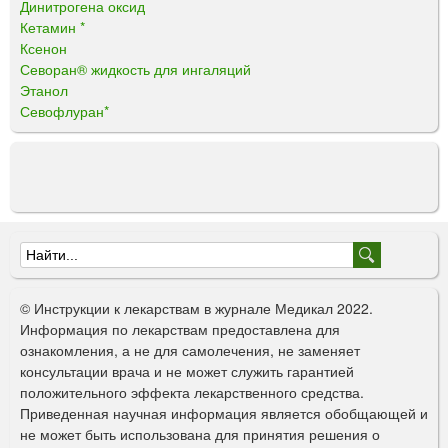
Динитрогена оксид
Кетамин *
Ксенон
Севоран® жидкость для ингаляций
Этанол
Севофлуран*
Ф
о
© Инструкции к лекарствам в журнале Медикал 2022.
р
Информация по лекарствам предоставлена для
ознакомления, а не для самолечения, не заменяет
м
консультации врача и не может служить гарантией
а
положительного эффекта лекарственного средства.
Приведенная научная информация является обобщающей и
п
не может быть использована для принятия решения о