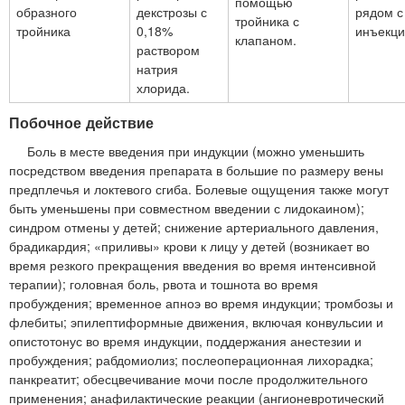
помощью
образного
декстрозы с
рядом с
тройника с
тройника
0,18%
инъекци
клапаном.
раствором
натрия
хлорида.
Побочное действие
Боль в месте введения при индукции (можно уменьшить
посредством введения препарата в большие по размеру вены
предплечья и локтевого сгиба. Болевые ощущения также могут
быть уменьшены при совместном введении с лидокаином);
синдром отмены у детей; снижение артериального давления,
брадикардия; «приливы» крови к лицу у детей (возникает во
время резкого прекращения введения во время интенсивной
терапии); головная боль, рвота и тошнота во время
пробуждения; временное апноэ во время индукции; тромбозы и
флебиты; эпилептиформные движения, включая конвульсии и
опистотонус во время индукции, поддержания анестезии и
пробуждения; рабдомиолиз; послеоперационная лихорадка;
панкреатит; обесцвечивание мочи после продолжительного
применения; анафилактические реакции (ангионевротический