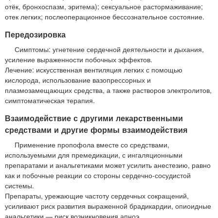
отёк, бронхоспазм, эритема); сексуальное растормаживание;
отек легких; послеоперационное бессознательное состояние.
Передозировка
Симптомы: угнетение сердечной деятельности и дыхания,
усиление выраженности побочных эффектов.
Лечение: искусственная вентиляция легких с помощью
кислорода, использование вазопрессорных и
плазмозамещающих средства, а также растворов электролитов,
симптоматическая терапия.
Взаимодействие с другими лекарственными
средствами и другие формы взаимодействия
Применение пропофола вместе со средствами,
используемыми для премедикации, с ингаляционными
препаратами и анальгетиками может усилить анестезию, равно
как и побочные реакции со стороны сердечно-сосудистой
системы.
Препараты, урежающие частоту сердечных сокращений,
усиливают риск развития выраженной брадикардии, опиоидные
анальгетики — риск возникновения апноэ.