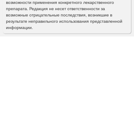
о
возможности применения конкретного лекарственного
препарата. Редакция не несет ответственности за
и
возможные отрицательные последствия, возникшие в
с
результате неправильного использования представленной
информации.
к
а