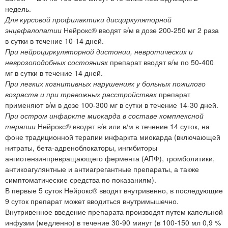
недель.
Для курсовой профилактики дисциркуляторной
энцефалопатии
Нейрокс® вводят в/м в дозе 200-250 мг 2 раза
в сутки в течение 10-14 дней.
При нейроциркуляторной дистонии, невротических и
неврозоподобных состояниях
препарат вводят в/м по 50-400
мг в сутки в течение 14 дней.
При легких когнитивных нарушениях у больных пожилого
возраста и при тревожных расстройствах
препарат
применяют в/м в дозе 100-300 мг в сутки в течение 14-30 дней.
При остром инфаркте миокарда в составе комплексной
терапии
Нейрокс® вводят в/в или в/м в течение 14 суток, на
фоне традиционной терапии инфаркта миокарда (включающей
нитраты, бета-адреноблокаторы, ингибиторы
ангиотензинпревращающего фермента (АПФ), тромболитики,
антикоагулянтные и антиагрегантные препараты, а также
симптоматические средства по показаниям).
В первые 5 суток Нейрокс® вводят внутривенно, в последующие
9 суток препарат может вводиться внутримышечно.
Внутривенное введение препарата производят путем капельной
инфузии (медленно) в течение 30-90 минут (в 100-150 мл 0,9 %