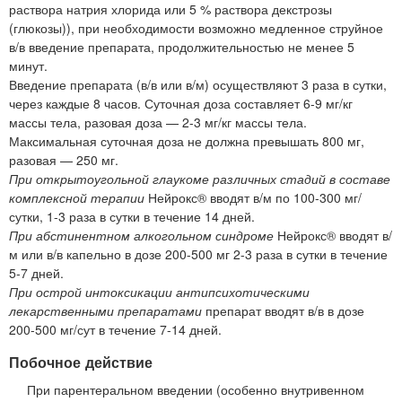
раствора натрия хлорида или 5 % раствора декстрозы
(глюкозы)), при необходимости возможно медленное струйное
в/в введение препарата, продолжительностью не менее 5
минут.
Введение препарата (в/в или в/м) осуществляют 3 раза в сутки,
через каждые 8 часов. Суточная доза составляет 6-9 мг/кг
массы тела, разовая доза — 2-3 мг/кг массы тела.
Максимальная суточная доза не должна превышать 800 мг,
разовая — 250 мг.
При открытоугольной глаукоме различных стадий в составе
комплексной терапии
Нейрокс® вводят в/м по 100-300 мг/
сутки, 1-3 раза в сутки в течение 14 дней.
При абстинентном алкогольном синдроме
Нейрокс® вводят в/
м или в/в капельно в дозе 200-500 мг 2-3 раза в сутки в течение
5-7 дней.
При острой интоксикации антипсихотическими
лекарственными препаратами
препарат вводят в/в в дозе
200-500 мг/сут в течение 7-14 дней.
Побочное действие
При парентеральном введении (особенно внутривенном