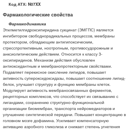
Код АТХ: N07XX
Фармакологические свойства
Фармакодинамика
Этилметилгидроксипиридина сукцинат (ЭМГПС) является
ингибитором свободнорадикальных процессов, мембраны
протектором, обладающим антигипоксическим,
стресспротективным, ноотропным, противосудорожным и
анксиолитическим действием. Относится к классу 3-
оксипиридинов. Механизм действия обусловлен
антиоксидантным и мембранопротекторным свойствами.
Подавляет перекисное окисление липидов, повышает
активность супероксидоксидазы, повышает соотношение липид-
белок, улучшает структуру и функцию мембраны клеток.
Модулирует активность мембраносвязанных ферментов,
рецепторных комплексов, что способствует их связыванию с
лигандами, сохранению структурно-функциональной
организации биомембран, транспорта нейромедиаторов и
улучшению синтетической передачи. Повышает концентрацию в
головном мозге дофамина. Усиливает компенсаторную
активацию аэробного гликолиза и снижает степень угнетения