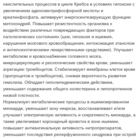
окислительных процессов в цикле Кребса в условиях гипоксии с
увеличением аденозинтрифосфорной кислоты и
креатинфосфата, активирует энергосинтезирующую функцию
митохондрий. Повышает резистентность организма к
воздействию различных повреждающих факторов при
патологических состояниях (шок, гипоксия и ишемия,
нарушения мозгового кровообращения, интоксикация этанолом
и антипсихотическими лекарственными средствами). Улучшает
метаболизм и кровоснабжение головного мозга,
микроциркуляцию и реологические свойства крови, уменьшает
агрегацию тромбоцитов. Стабилизирует мембраны клеток крови
(эритроцитов и тромбоцитов), снижая вероятность развития
гемолиза. Обладает гиполипидемическим действием,
уменьшает содержание общего холестерина и липопротеинов
низкой плотности.
Нормализует метаболические процессы в ишемизированном
миокарде, уменьшает зону некроза, восстанавливает и/или
улучшает электрическую активность и сократимость миокарда, а
также увеличивает коронарный кровоток в зоне ишемии,
повышает антиангинальную активность нитропрепаратов,
уменьшает последствия реперфузионного синдрома при острой