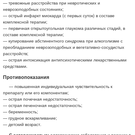
— тревожные расстройства при невротических и
неврозоподобных состояниях;
— острый инфаркт миокарда (с первых суток) в составе
комплексной терапии;
— первичная открытоугольная глаукома различных стадий, в
составе комплексной терапии;
— купирование абстинентного синдрома при алкоголизме с
преобладанием неврозоподобных и вегетативно-сосудистых
расстройств;
— острая интоксикация антипсихотическими лекарственными
средствами.
Противопоказания
— повышенная индивидуальная чувствительность к
препарату или его компонентам;
— острая почечная недостаточность;
— острая печеночная недостаточность;
— беременность;
— грудное вскармливание;
— детский возраст.
С осторожностью:
аллергические заболевания и реакции в