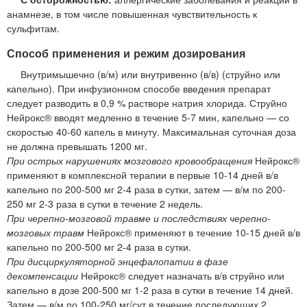
анамнезе, в том числе повышенная чувствительность к
сульфитам.
Способ применения и режим дозирования
Внутримышечно (в/м) или внутривенно (в/в) (струйно или
капельно). При инфузионном способе введения препарат
следует разводить в 0,9 % растворе натрия хлорида. Струйно
Нейрокс® вводят медленно в течение 5-7 мин, капельно — со
скоростью 40-60 капель в минуту. Максимальная суточная доза
не должна превышать 1200 мг.
При острых нарушениях мозгового кровообращения
Нейрокс®
применяют в комплексной терапии в первые 10-14 дней в/в
капельно по 200-500 мг 2-4 раза в сутки, затем — в/м по 200-
250 мг 2-3 раза в сутки в течение 2 недель.
При черепно-мозговой травме и последствиях черепно-
мозговых травм
Нейрокс® применяют в течение 10-15 дней в/в
капельно по 200-500 мг 2-4 раза в сутки.
При дисциркуляторной энцефалопатии в фазе
декомпенсации
Нейрокс® следует назначать в/в струйно или
капельно в дозе 200-500 мг 1-2 раза в сутки в течение 14 дней.
Затем — в/м по 100-250 мг/сут в течение последующих 2