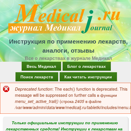
Перейти
к
основному
содержанию
Инструкция по применению лекарств,
аналоги, отзывы
Все о лекарствах в журнале Медикал
Г
Весь Медикал
Блог о лекарствах
л
Поиск лекарств
Как читать инструкции
а
Deprecated function
: The each() function is deprecated. This
Сообщение
в
message will be suppressed on further calls в функции
об
menu_set_active_trail()
(строка
2405
в файле
н
/var/www/admini/data/www/medicalj.ru/tabletki/includes/menu.i
ошибке
о
е
Только официальные инструкции по применению
лекарственных средств! Инструкции к лекарствам на