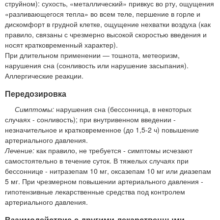
струйном): сухость, «металлический» привкус во рту, ощущения
«разливающегося тепла» во всем теле, першение в горле и
дискомфорт в грудной клетке, ощущение нехватки воздуха (как
правило, связаны с чрезмерно высокой скоростью введения и
носят кратковременный характер).
При длительном применении — тошнота, метеоризм,
нарушения сна (сонливость или нарушение засыпания).
Аллергические реакции.
Передозировка
Симптомы:
нарушения сна (бессонница, в некоторых
случаях - сонливость); при внутривенном введении -
незначительное и кратковременное (до 1,5-2 ч) повышение
артериального давления.
Лечение:
как правило, не требуется - симптомы исчезают
самостоятельно в течение суток. В тяжелых случаях при
бессоннице - нитразепам 10 мг, оксазепам 10 мг или диазепам
5 мг. При чрезмерном повышении артериального давления -
гипотензивные лекарственные средства под контролем
артериального давления.
Взаимодействие с другими лекарственными