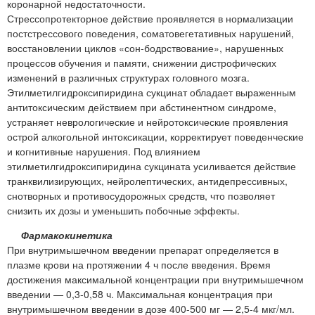
коронарной недостаточности.
Стрессопротекторное действие проявляется в нормализации
постстрессового поведения, соматовегетативных нарушений,
восстановлении циклов «сон-бодрствование», нарушенных
процессов обучения и памяти, снижении дистрофических
изменений в различных структурах головного мозга.
Этилметилгидроксипиридина сукцинат обладает выраженным
антитоксическим действием при абстинентном синдроме,
устраняет неврологические и нейротоксические проявления
острой алкогольной интоксикации, корректирует поведенческие
и когнитивные нарушения. Под влиянием
этилметилгидроксипиридина сукцината усиливается действие
транквилизирующих, нейролептических, антидепрессивных,
снотворных и противосудорожных средств, что позволяет
снизить их дозы и уменьшить побочные эффекты.
Фармакокинетика
При внутримышечном введении препарат определяется в
плазме крови на протяжении 4 ч после введения. Время
достижения максимальной концентрации при внутримышечном
введении — 0,3-0,58 ч. Максимальная концентрация при
внутримышечном введении в дозе 400-500 мг — 2,5-4 мкг/мл.