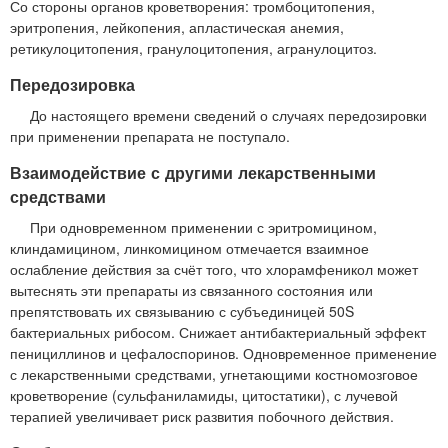
Со стороны органов кроветворения: тромбоцитопения,
эритропения, лейкопения, апластическая анемия,
ретикулоцитопения, гранулоцитопения, агранулоцитоз.
Передозировка
До настоящего времени сведений о случаях передозировки
при применении препарата не поступало.
Взаимодействие с другими лекарственными
средствами
При одновременном применении с эритромицином,
клиндамицином, линкомицином отмечается взаимное
ослабление действия за счёт того, что хлорамфеникол может
вытеснять эти препараты из связанного состояния или
препятствовать их связыванию с субъединицей 50S
бактериальных рибосом. Снижает антибактериальный эффект
пенициллинов и цефалоспоринов. Одновременное применение
с лекарственными средствами, угнетающими костномозговое
кроветворение (сульфаниламиды, цитостатики), с лучевой
терапией увеличивает риск развития побочного действия.