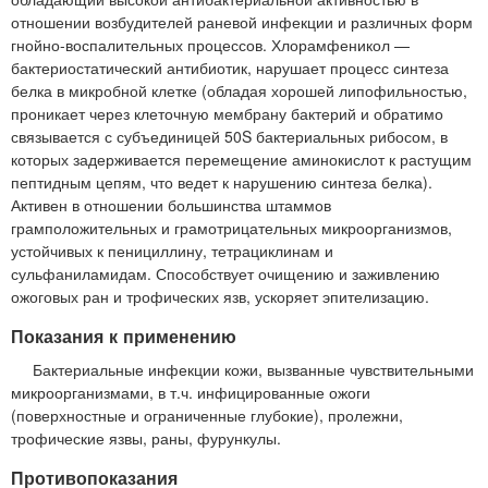
отношении возбудителей раневой инфекции и различных форм
гнойно-воспалительных процессов. Хлорамфеникол —
бактериостатический антибиотик, нарушает процесс синтеза
белка в микробной клетке (обладая хорошей липофильностью,
проникает через клеточную мембрану бактерий и обратимо
связывается с субъединицей 50S бактериальных рибосом, в
которых задерживается перемещение аминокислот к растущим
пептидным цепям, что ведет к нарушению синтеза белка).
Активен в отношении большинства штаммов
грамположительных и грамотрицательных микроорганизмов,
устойчивых к пенициллину, тетрациклинам и
сульфаниламидам. Способствует очищению и заживлению
ожоговых ран и трофических язв, ускоряет эпителизацию.
Показания к применению
Бактериальные инфекции кожи, вызванные чувствительными
микроорганизмами, в т.ч. инфицированные ожоги
(поверхностные и ограниченные глубокие), пролежни,
трофические язвы, раны, фурункулы.
Противопоказания