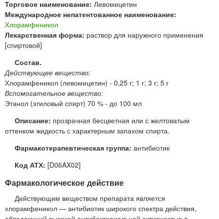
Торговое наименование:
Левомицетин
Международное непатентованное наименование:
Хлорамфеникол
Лекарственная форма:
раствор для наружного применения
[спиртовой]
Состав.
Действующее вещество:
Хлорамфеникол (левомицетин) - 0,25 г; 1 г; 3 г; 5 г
Вспомогательное вещество:
Этанол (этиловый спирт) 70 % - до 100 мл
Описание:
прозрачная бесцветная или с желтоватым
оттенком жидкость с характерным запахом спирта.
Фармакотерапевтическая группа:
антибиотик
Код АТХ:
[D06AX02]
Фармакологическое действие
Действующим веществом препарата является
хлорамфеникол — антибиотик широкого спектра действия,
обладающий высокой антибактериальной активностью в