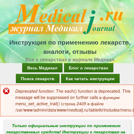
Перейти
к
основному
содержанию
Инструкция по применению лекарств,
аналоги, отзывы
Все о лекарствах в журнале Медикал
Г
Весь Медикал
Блог о лекарствах
л
Поиск лекарств
Как читать инструкции
а
Deprecated function
: The each() function is deprecated. This
Сообщение
в
message will be suppressed on further calls в функции
об
menu_set_active_trail()
(строка
2405
в файле
н
/var/www/admini/data/www/medicalj.ru/tabletki/includes/menu.i
ошибке
о
е
Только официальные инструкции по применению
лекарственных средств! Инструкции к лекарствам на