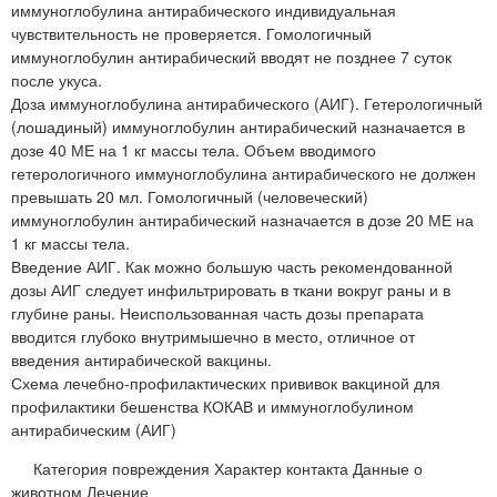
иммуноглобулина антирабического индивидуальная
чувствительность не проверяется. Гомологичный
иммуноглобулин антирабический вводят не позднее 7 суток
после укуса.
Доза иммуноглобулина антирабического (АИГ). Гетерологичный
(лошадиный) иммуноглобулин антирабический назначается в
дозе 40 МЕ на 1 кг массы тела. Объем вводимого
гетерологичного иммуноглобулина антирабического не должен
превышать 20 мл. Гомологичный (человеческий)
иммуноглобулин антирабический назначается в дозе 20 МЕ на
1 кг массы тела.
Введение АИГ. Как можно большую часть рекомендованной
дозы АИГ следует инфильтрировать в ткани вокруг раны и в
глубине раны. Неиспользованная часть дозы препарата
вводится глубоко внутримышечно в место, отличное от
введения антирабической вакцины.
Схема лечебно-профилактических прививок вакциной для
профилактики бешенства КОКАВ и иммуноглобулином
антирабическим (АИГ)
Категория повреждения Характер контакта Данные о
животном Лечение