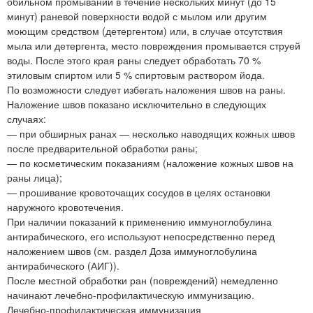
обильном промывании в течение нескольких минут (до 15
минут) раневой поверхности водой с мылом или другим
моющим средством (детергентом) или, в случае отсутствия
мыла или детергента, место повреждения промывается струей
воды. После этого края раны следует обработать 70 %
этиловым спиртом или 5 % спиртовым раствором йода.
По возможности следует избегать наложения швов на раны.
Наложение швов показано исключительно в следующих
случаях:
— при обширных ранах — несколько наводящих кожных швов
после предварительной обработки раны;
— по косметическим показаниям (наложение кожных швов на
раны лица);
— прошивание кровоточащих сосудов в целях остановки
наружного кровотечения.
При наличии показаний к применению иммуноглобулина
антирабического, его используют непосредственно перед
наложением швов (см. раздел Доза иммуноглобулина
антирабического (АИГ)).
После местной обработки ран (повреждений) немедленно
начинают лечебно-профилактическую иммунизацию.
Лечебно-профилактическая иммунизация