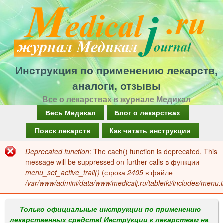
Перейти
к
основному
содержанию
Инструкция по применению лекарств,
аналоги, отзывы
Все о лекарствах в журнале Медикал
Г
Весь Медикал
Блог о лекарствах
л
Поиск лекарств
Как читать инструкции
а
Deprecated function
: The each() function is deprecated. This
Сообщение
в
message will be suppressed on further calls в функции
об
menu_set_active_trail()
(строка
2405
в файле
н
/var/www/admini/data/www/medicalj.ru/tabletki/includes/menu.i
ошибке
о
е
Только официальные инструкции по применению
лекарственных средств! Инструкции к лекарствам на