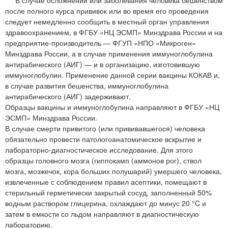
после полного курса прививок или во время его проведения
следует немедленно сообщить в местный орган управления
здравоохранением, в ФГБУ «НЦ ЭСМП» Минздрава России и на
предприятие-производитель — ФГУП «НПО «Микроген»
Минздрава России, а в случае применения иммуноглобулина
антирабического (АИГ) — и в организацию, изготовившую
иммуноглобулин. Применение данной серии вакцины КОКАВ и,
в случае развития бешенства, иммуноглобулина
антирабического (АИГ) задерживают.
Образцы вакцины и иммуноглобулина направляют в ФГБУ «НЦ
ЭСМП» Минздрава России.
В случае смерти привитого (или прививавшегося) человека
обязательно провести патологоанатомическое вскрытие и
лабораторно-диагностическое исследование. Для этого
образцы головного мозга (гиппокамп (аммонов рог), ствол
мозга, мозжечок, кора больших полушарий) умершего человека,
извлеченные с соблюдением правил асептики, помещают в
стерильный герметически закрытый сосуд, заполненный 50%
водным раствором глицерина, охлаждают до минус 20 °C и
затем в емкости со льдом направляют в диагностическую
лабораторию.