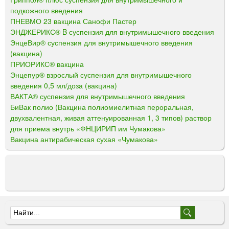
подкожного введения
ПНЕВМО 23 вакцина Санофи Пастер
ЭНДЖЕРИКС® B суспензия для внутримышечного введения
ЭнцеВир® суспензия для внутримышечного введения
(вакцина)
ПРИОРИКС® вакцина
Энцепур® взрослый суспензия для внутримышечного
введения 0,5 мл/доза (вакцина)
ВАКТА® суспензия для внутримышечного введения
БиВак полио (Вакцина полиомиелитная пероральная,
двухвалентная, живая аттенуированная 1, 3 типов) раствор
для приема внутрь «ФНЦИРИП им Чумакова»
Вакцина антирабическая сухая «Чумакова»
Ф