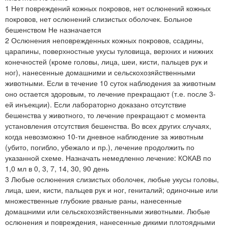
1 Нет повреждений кожных покровов, нет ослюнений кожных
покровов, нет ослюнений слизистых оболочек. Больное
бешенством Не назначается
2 Ослюнения неповрежденных кожных покровов, ссадины,
царапины, поверхностные укусы туловища, верхних и нижних
конечностей (кроме головы, лица, шеи, кисти, пальцев рук и
ног), нанесенные домашними и сельскохозяйственными
животными. Если в течение 10 суток наблюдения за животным
оно остается здоровым, то лечение прекращают (т.е. после 3-
ей инъекции). Если лабораторно доказано отсутствие
бешенства у животного, то лечение прекращают с момента
установления отсутствия бешенства. Во всех других случаях,
когда невозможно 10-ти дневное наблюдение за животным
(убито, погибло, убежало и пр.), лечение продолжить по
указанной схеме. Назначать немедленно лечение: КОКАВ по
1,0 мл в 0, 3, 7, 14, 30, 90 день
3 Любые ослюнения слизистых оболочек, любые укусы головы,
лица, шеи, кисти, пальцев рук и ног, гениталий; одиночные или
множественные глубокие рваные раны, нанесенные
домашними или сельскохозяйственными животными. Любые
ослюнения и повреждения, нанесенные дикими плотоядными