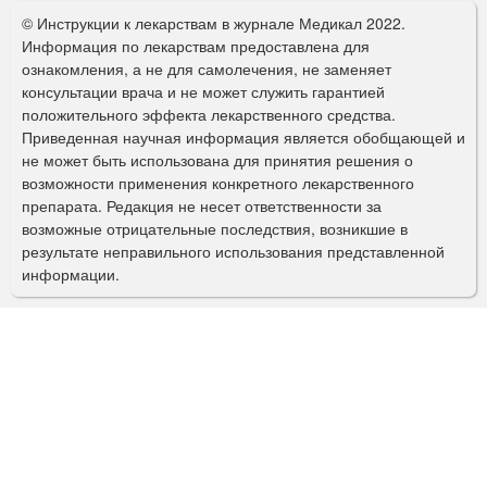
о
© Инструкции к лекарствам в журнале Медикал 2022.
р
Информация по лекарствам предоставлена для
ознакомления, а не для самолечения, не заменяет
м
консультации врача и не может служить гарантией
а
положительного эффекта лекарственного средства.
Приведенная научная информация является обобщающей и
п
не может быть использована для принятия решения о
о
возможности применения конкретного лекарственного
препарата. Редакция не несет ответственности за
и
возможные отрицательные последствия, возникшие в
с
результате неправильного использования представленной
информации.
к
а