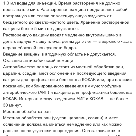
1,0 мл воды для инъекций. Время растворения не должно
превышать 5 мин. Растворенная вакцина представляет собой
прозрачную или слегка опалесцирующую жидкость от
бесцветного до светло-желтого цвета. Хранение растворенной
вакцины более 5 мин не допускается.
Растворенную вакцину вводят медленно внутримышечно в
дельтовидную мышцу плеча, детям до 5 лет — в верхнюю часть
переднебоковой поверхности бедра.
Введение вакцины в ягодичную область не допускается.
Оказание антирабической помощи
Антирабическая помощь состоит из местной обработки ран,
царапин, ссадин, мест ослюнений и последующего введения
вакцины для профилактики бешенства КОКАВ или, при наличии
показаний, комбинированного введения иммуноглобулина
антирабического (АИГ) и вакцины для профилактики бешенства
КОКАВ. Интервал между введением АИГ и КОКАВ — не более
30 минут.
Местная обработка ран
Местная обработка ран (укусов, царапин, ссадин) и мест
ослюнений должна начинаться немедленно или как можно
раньше после укуса или повреждения. Она заключается в