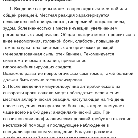
1. Введение вакцины может сопровождаться местной или
общей реакцией. Местная реакция характеризуется
незначительной припухлостью, гиперемией, покраснением,
зудом, болезненностью в месте инъекции, увеличением
региональных лимфоузлов. Общая реакция может проявиться в
виде недомогания, головной боли, слабости, повышения
температуры тела, системных аллергических реакций
(генерализованная сыпь, отек Квинке). Рекомендуется
симптоматическая терапия, применение
гипосенсибилизирующих средств.
Возможно развитие неврологических симптомов, такой больной
должен быть срочно госпитализирован.
2. После введения иммуноглобулина антирабического из
сыворотки крови лошади могут наблюдаться осложнения:
местная аллергическая реакция, наступающая на 1-2 день
после введения; сывороточная болезнь, которая наступает
чаще всего на 6-8 день; анафилактический шок. При
возникновении анафилактических реакций требуется оказание
неотложной помощи и последующее наблюдение в
специализированном учреждении. В случае развития
анафилактоидной реакции вводят раствор эпинефрина,