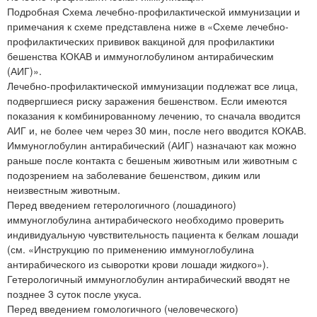
Подробная Схема лечебно-профилактической иммунизации и
примечания к схеме представлена ниже в «Схеме лечебно-
профилактических прививок вакциной для профилактики
бешенства КОКАВ и иммуноглобулином антирабическим
(АИГ)».
Лечебно-профилактической иммунизации подлежат все лица,
подвергшиеся риску заражения бешенством. Если имеются
показания к комбинированному лечению, то сначала вводится
АИГ и, не более чем через 30 мин, после него вводится КОКАВ.
Иммуноглобулин антирабический (АИГ) назначают как можно
раньше после контакта с бешеным животным или животным с
подозрением на заболевание бешенством, диким или
неизвестным животным.
Перед введением гетерологичного (лошадиного)
иммуноглобулина антирабического необходимо проверить
индивидуальную чувствительность пациента к белкам лошади
(см. «Инструкцию по применению иммуноглобулина
антирабического из сыворотки крови лошади жидкого»).
Гетерологичный иммуноглобулин антирабический вводят не
позднее 3 суток после укуса.
Перед введением гомологичного (человеческого)