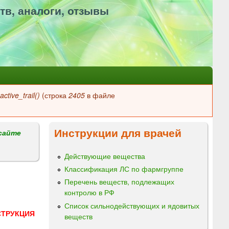
тв, аналоги, отзывы
ctive_trail()
(строка
2405
в файле
Инструкции для врачей
сайте
Действующие вещества
Классификация ЛС по фармгруппе
Перечень веществ, подлежащих
контролю в РФ
Список сильнодействующих и ядовитых
СТРУКЦИЯ
веществ