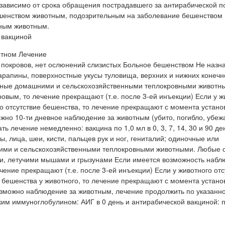
зависимо от срока обращения пострадавшего за антирабической 
бешенством животным, подозрительным на заболевание бешенством
вным животным.
 вакциной
отном Лечение
 покровов, нет ослюнений слизистых Больное бешенством Не назн
рапины, поверхностные укусы туловища, верхних и нижних конечн
есенные домашними и сельскохозяйственными теплокровными животн
овым, то лечение прекращают (т.е. после 3-ей инъекции) Если у ж
о отсутствие бешенства, то лечение прекращают с момента устан
можно 10-ти дневное наблюдение за животным (убито, погибло, убеж
ь лечение немедленно: вакцина по 1,0 мл в 0, 3, 7, 14, 30 и 90 де
 лица, шеи, кисти, пальцев рук и ног, гениталий; одиночные или
ими и сельскохозяйственными теплокровными животными. Любые
, летучими мышами и грызунами Если имеется возможность набл
чение прекращают (т.е. после 3-ей инъекции) Если у животного отс
 бешенства у животного, то лечение прекращают с момента устан
возможно наблюдение за животным, лечение продолжить по указанн
м иммуноглобулином: АИГ в 0 день и антирабической вакциной: п