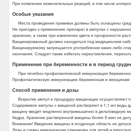
При появлении нежелательных реакций, в том числе аллергич
Особые указания
Места проведения прививок должны быть оснащены сред
Не пригоден к применению препарат в ампулах с нарушенно
хранении, а также при изменении цвета и прозрачности рас
Вакцинированный должен находиться под медицинским набл
Вакцинируемому запрещается употребление каких-либо спирт
окончания. Следует также избегать переутомления, переохла
Применение при беременности и в период грудн
При лечебно-профилактической иммунизации беременност
Профилактическую иммунизацию беременным и женщинам в 
Способ применения и дозы
Вскрытие ампул и процедуру вакцинации осуществляют п
Содержимое ампулы с вакциной растворяют в 1,1 мл воды д
вакцину вводят медленно внутримышечно в дельтовидную мы
бедра. Хранение растворенной вакцины более 5 мин не допу
Внимание! Введение вакцины в ягодичную область не допуск
Дозы и схемы иммунизации одинаковы для детей и взрослых