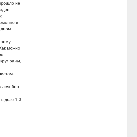
 прошло не
веден
к
еменно в
одном
иному
 Как можно
ое
круг раны,
листом.
х лечебно-
в дозе 1,0