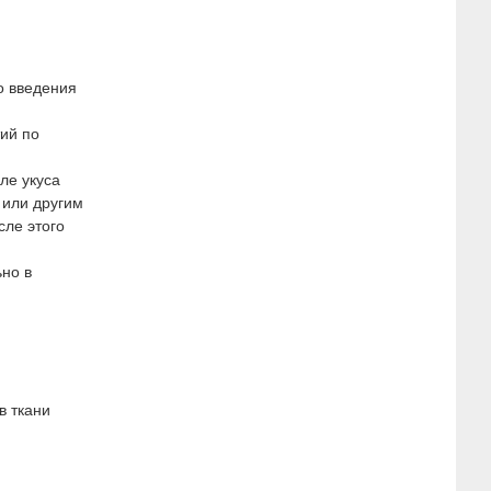
о введения
ий по
ле укуса
 или другим
сле этого
ьно в
в ткани