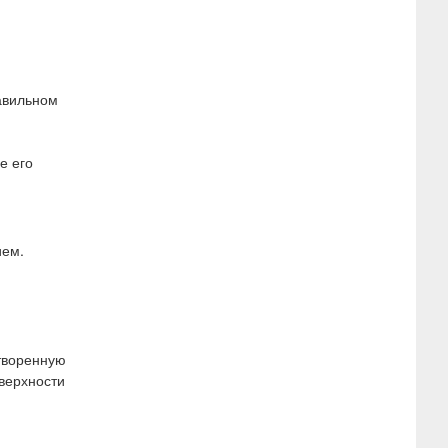
авильном
е его
ием.
творенную
верхности