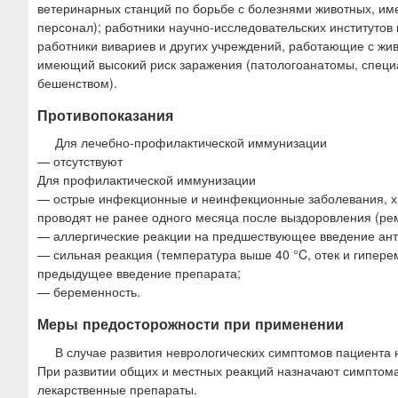
ветеринарных станций по борьбе с болезнями животных, и
персонал); работники научно-исследовательских институтов
работники вивариев и других учреждений, работающие с ж
имеющий высокий риск заражения (патологоанатомы, специ
бешенством).
Противопоказания
Для лечебно-профилактической иммунизации
— отсутствуют
Для профилактической иммунизации
— острые инфекционные и неинфекционные заболевания, хр
проводят не ранее одного месяца после выздоровления (ре
— аллергические реакции на предшествующее введение ант
— сильная реакция (температура выше 40 °C, отек и гипере
предыдущее введение препарата;
— беременность.
Меры предосторожности при применении
В случае развития неврологических симптомов пациента 
При развитии общих и местных реакций назначают симптом
лекарственные препараты.