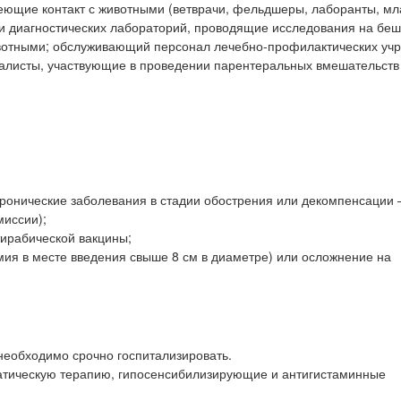
меющие контакт с животными (ветврачи, фельдшеры, лаборанты, м
 и диагностических лабораторий, проводящие исследования на беш
ивотными; обслуживающий персонал лечебно-профилактических уч
алисты, участвующие в проведении парентеральных вмешательст
онические заболевания в стадии обострения или декомпенсации 
миссии);
ирабической вакцины;
мия в месте введения свыше 8 см в диаметре) или осложнение на
необходимо срочно госпитализировать.
атическую терапию, гипосенсибилизирующие и антигистаминные