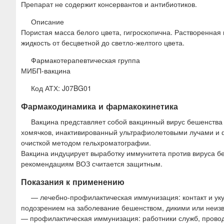
Препарат не содержит консервантов и антибиотиков.
Описание
Пористая масса белого цвета, гигроскопична. Растворенна
жидкость от бесцветной до светло-желтого цвета.
Фармакотерапевтическая группа
МИБП-вакцина
Код АТХ: J07BG01
Фармакодинамика и фармакокинетика
Вакцина представляет собой вакцинный вирус бешенства 
хомячков, инактивированный ультрафиолетовыми лучами и
очисткой методом гельхроматографии.
Вакцина индуцирует выработку иммунитета против вируса бе
рекомендациям ВОЗ считается защитным.
Показания к применению
— лечебно-профилактическая иммунизация: контакт и у
подозрением на заболевание бешенством, дикими или неиз
— профилактическая иммунизация: работники служб, проводя