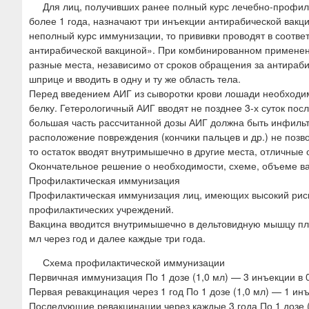
Для лиц, получивших ранее полный курс лечебно-профила
более 1 года, назначают три инъекции антирабической вакцин
неполный курс иммунизации, то прививки проводят в соотв
антирабической вакциной». При комбинированном применен
разные места, независимо от сроков обращения за антираб
шприце и вводить в одну и ту же область тела.
Перед введением АИГ из сыворотки крови лошади необходи
белку. Гетерологичный АИГ вводят не позднее 3-х суток посл
большая часть рассчитанной дозы АИГ должна быть инфильтр
расположение повреждения (кончики пальцев и др.) не позво
то остаток вводят внутримышечно в другие места, отличные 
Окончательное решение о необходимости, схеме, объеме 
Профилактическая иммунизация
Профилактическая иммунизация лиц, имеющих высокий риск
профилактических учреждений.
Вакцина вводится внутримышечно в дельтовидную мышцу плеча
мл через год и далее каждые три года.
Схема профилактической иммунизации
Первичная иммунизация По 1 дозе (1,0 мл) — 3 инъекции в 0
Первая ревакцинация через 1 год По 1 дозе (1,0 мл) — 1 ин
Последующие ревакцинации через каждые 3 года По 1 дозе 