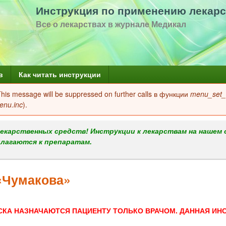
Перейти
Инструкция по применению лекарс
к
Все о лекарствах в журнале Медикал
основному
содержанию
в
Как читать инструкции
 This message will be suppressed on further calls в функции
menu_set_a
enu.inc
).
екарственных средств! Инструкции к лекарствам на нашем 
илагаются к препаратам.
«Чумакова»
СКА НАЗНАЧАЮТСЯ ПАЦИЕНТУ ТОЛЬКО ВРАЧОМ. ДАННАЯ ИН