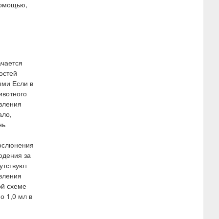
помощью,
ачается
остей
ыми Если в
ивотного
овления
ало,
нь
 ослюнения
юдения за
утствуют
овления
ой схеме
о 1,0 мл в