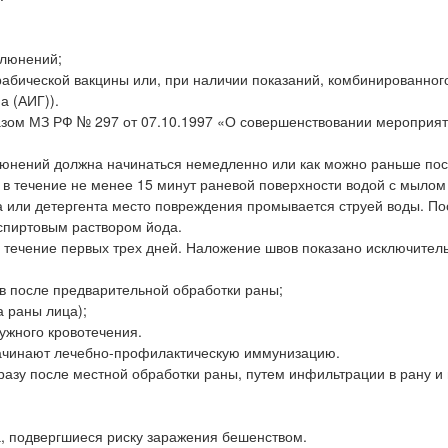
слюнений;
абической вакцины или, при наличии показаний, комбинированног
а (АИГ)).
казом МЗ РФ № 297 от 07.10.1997 «О совершенствовании мероприят
слюнений должна начинаться немедленно или как можно раньше пос
в течение не менее 15 минут раневой поверхности водой с мылом
 или детергента место повреждения промывается струей воды. По
-спиртовым раствором йода.
 течение первых трех дней. Наложение швов показано исключител
 после предварительной обработки раны;
 раны лица);
ужного кровотечения.
начинают лечебно-профилактическую иммунизацию.
азу после местной обработки раны, путем инфильтрации в рану и 
, подвергшиеся риску заражения бешенством.