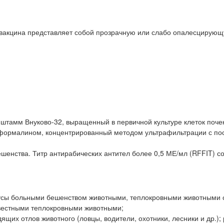
я вакцина представляет собой прозрачную или слабо опалесцирую
штамм Внуково-32, выращенный в первичной культуре клеток поче
 формалином, концентрированный методом ультрафильтрации с п
шенства. Титр антирабических антител более 0,5 МЕ/мл (RFFIT) с
кусы больными бешенством животными, теплокровными животными 
вестными теплокровными животными;
щих отлов животного (ловцы, водители, охотники, лесники и др.);