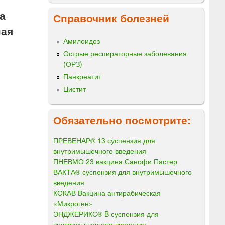
а
Справочник болезней
ная
Амилоидоз
Острые респираторные заболевания
(ОРЗ)
Панкреатит
Цистит
Обязательно посмотрите:
ПРЕВЕНАР® 13 суспензия для
внутримышечного введения
ПНЕВМО 23 вакцина Санофи Пастер
ВАКТА® суспензия для внутримышечного
введения
КОКАВ Вакцина антирабическая
«Микроген»
ЭНДЖЕРИКС® B суспензия для
внутримышечного введения