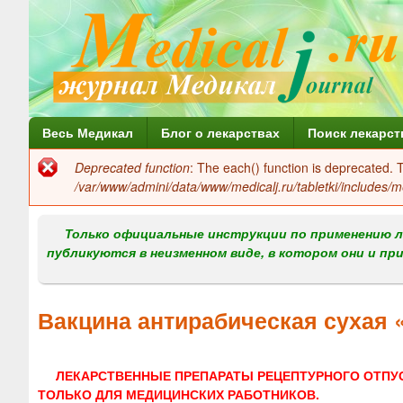
Г
Весь Медикал
Блог о лекарствах
Поиск лекарст
л
Deprecated function
: The each() function is deprecated.
Сообщение
а
/var/www/admini/data/www/medicalj.ru/tabletki/includes/m
об
в
ошибке
Только официальные инструкции по применению л
н
публикуются в неизменном виде, в котором они и пр
о
е
Вакцина антирабическая сухая 
м
е
ЛЕКАРСТВЕННЫЕ ПРЕПАРАТЫ РЕЦЕПТУРНОГО ОТПУ
н
ТОЛЬКО ДЛЯ МЕДИЦИНСКИХ РАБОТНИКОВ.