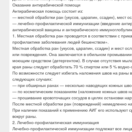
Оказание антирабической помощи
Антирабическая помощь состоит из:
— местной обработки ран (укусов, царапин, ссадин), мест о
— лечебно-профилактической иммунизации (введение антир
антирабической вакцины и антирабического иммуноглобулин
1. Местная обработка ран проводится в соответствии с при
профилактике заболевания людей бешенством».
Местная обработка ран (укусов, царапин, ссадин) и мест о
или повреждения. Она заключается в обильном промывании 
моющим средством (детергентом). В случае отсутствия мыла
края раны следует обработать 70 % спиртом или 5 % водно
По возможности следует избегать наложения швов на раны в
следующих случаях:
— при обширных ранах — несколько наводящих кожных швов
— по косметическим показаниям (наложение кожных швов на
— прошивание кровоточащих сосудов в целях остановки нар
После местной обработки ран (повреждений) немедленно 
При наличии показаний к применению АИГ его используют ср
вокруг раны.
2. Лечебно-профилактическая иммунизация
Лечебно-профилактической иммунизации подлежат все лица