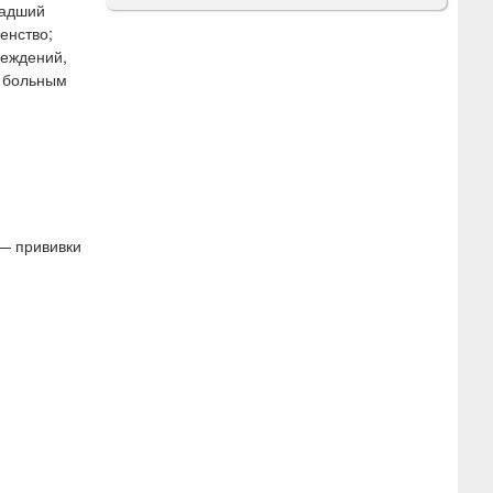
ладший
енство;
реждений,
в больным
— прививки