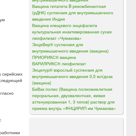
Вакцина гепатита B рекомбинантная
(рДНК) суспензия для внутримышечного
введения Индия
щую
Вакцина клещевого энцефалита
культуральная инактивированная сухая
лиофилизат «Чумакова»
ЭнцеВир® суспензия для
внутримышечного введения (вакцина)
ПРИОРИКС® вакцина
ВАРИЛРИКС® лиофилизат
Энцепур® взрослый суспензия для
к сирийских
внутримышечного введения 0,5 мл/доза
оследующей
(вакцина)
БиВак полио (Вакцина полиомиелитная
огласно
пероральная, двухвалентная, живая
аттенуированная 1, 3 типов) раствор для
приема внутрь «ФНЦИРИП им Чумакова»
с
 работники