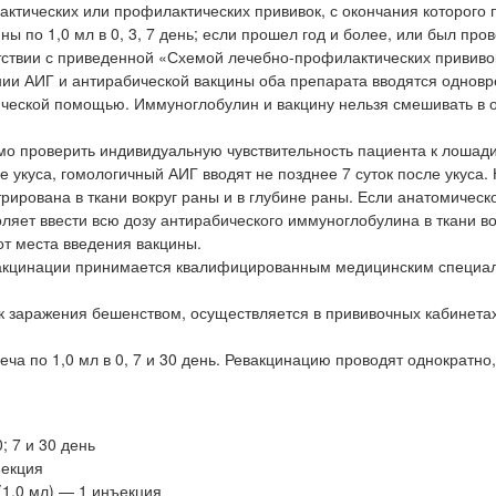
ктических или профилактических прививок, с окончания которого
ы по 1,0 мл в 0, 3, 7 день; если прошел год и более, или был про
етствии с приведенной «Схемой лечебно-профилактических прививо
ии АИГ и антирабической вакцины оба препарата вводятся одновр
ической помощью. Иммуноглобулин и вакцину нельзя смешивать в 
мо проверить индивидуальную чувствительность пациента к лошад
е укуса, гомологичный АИГ вводят не позднее 7 суток после укуса.
ирована в ткани вокруг раны и в глубине раны. Если анатомическ
ляет ввести всю дозу антирабического иммуноглобулина в ткани во
от места введения вакцины.
вакцинации принимается квалифицированным медицинским специа
 заражения бешенством, осуществляется в прививочных кабинета
 по 1,0 мл в 0, 7 и 30 день. Ревакцинацию проводят однократно, 
; 7 и 30 день
ъекция
(1,0 мл) — 1 инъекция