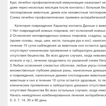
Курс лечебно-профилактической иммунизации назначают не
даже через несколько месяцев после контакта с больным 
теплокровным животным, диким или неизвестным теплокро
Схема лечебно-профилактических прививок антирабической
Категория повреждения Характер контакта Данные о жив
1 Нет повреждений кожных покровов, нет ослюнений кожных
2 Ослюнения неповрежденных кожных покровов, ссадины, ца
(кроме головы, лица, шеи, кисти, пальцев рук и ног), нан
течение 10 суток наблюдения за животным оно остается здор
отсутствуют клинические проявления и лабораторно доказан
отсутствия бешенства. Во всех других случаях, когда невоз
исчезло и пр.), лечение продолжить по указанной схеме Начат
3 Любые ослюнения слизистых оболочек, любые укусы головы,
множественные глубокие рваные раны, нанесенные домашн
и повреждения, нанесенные дикими плотоядными животными
животным и оно в течение 10 суток остается здоровым, то ле
клинические проявления и лабораторно доказано отсутствие
отсутствия бешенства Во всех остальных случаях, когда не
Начать немедленно комбинированное лечение антирабически
0, 3, 7, 14, 30 и 90 день