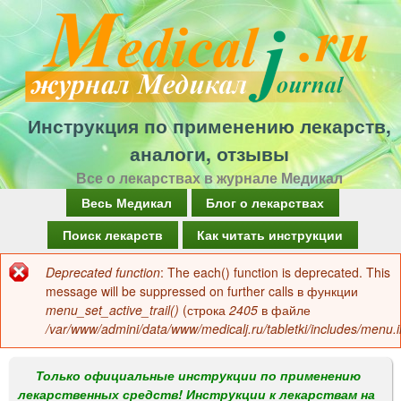
Перейти
к
основному
содержанию
Инструкция по применению лекарств,
аналоги, отзывы
Все о лекарствах в журнале Медикал
Г
Весь Медикал
Блог о лекарствах
л
Поиск лекарств
Как читать инструкции
а
Deprecated function
: The each() function is deprecated. This
Сообщение
в
message will be suppressed on further calls в функции
об
menu_set_active_trail()
(строка
2405
в файле
н
/var/www/admini/data/www/medicalj.ru/tabletki/includes/menu.i
ошибке
о
е
Только официальные инструкции по применению
лекарственных средств! Инструкции к лекарствам на