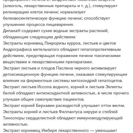
(алкоголь, лекарственные препараты и т. д.), стимулирует
регенерацию клеток печени; нормализует
белковосинтетическую функцию печени; способствует
улучшению процесса пищеварения.
Дипана® содержит сухие водные экстракты растений,
обладающие следующим действием:
Экстракты корневищ Пикроризы курроа, листьев и цветов
Андрографиса метельчатого обладают гепатопротективным
действием, предотвращая поражение печени токсическими
веществами и лекарственными препаратами.
Экстракт листьев и плодов Паслена черного активизирует
детоксикационную функцию печени, оказывая стимулирующее
влияние на ферментные системы митохондрий гепатоцитов.
Экстракт листьев Иссопа водного, корней и листьев Эклипты
белой обладают антиоксидантной активностью, в числе прочего
улучшая общее самочувствие пациентов.
Экстракт корней Берхавии раскидистой улучшает отток желчи.
Экстракты корней и листьев Филлантуса нирури и стеблей
Тиноспоры сердцелистной обладают иммуномодулирующей
активностью.
Экстракт корневищ Имбиря лекарственного — уменьшает