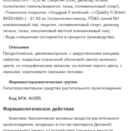
полиэтилен гликоль/макрогол, тальк, поливиниловый спирт).
- Пленочное покрытие «Опадрай II зелёный» («Opadry II Green
85G51606») - 21,50 мг (полиэтиленгликоль, FD&C синий №1
алюминиевый лак, лецитин, поливиниловый спирт, диоксид
титана, тальк, хинолиновый жёлтый алюминиевый лак).
- Вода очищенная (испаряется в процессе производства).
Описание
Продолговатые, двояковыпуклые, с закругленными концами
таблетки, покрытые пленочной оболочкой светло-зеленого
цвета, со специфическим запахом, на изломе серого цвета, с
черными, коричневато-черными пятнами.
Фармакотерапевтическая группа
Гепатопротекторное средство растительного происхождения.
Код АТХ:
A05BA
Фармакологическое действие
Комплекс биологически активных веществ растительного
происхождения, входящих в состав препарата Дипана®,
предохраняет печень от воздействия токсичных веществ