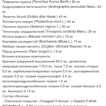
Пикроризы курроа (Picrorhiza Kurroa Berith.) 80 мг
Андрографиса метельчатого (Andrographis paniculata Nees.) 40
мг
Эклипты белой (Eclipta alba Hassk.) 40 мг
Филлантуса нирури (Phyllanthus niruri L.) 40 мг
Паслена черного (Solanum nigrum L.) 30 мг
Тиноспоры сердцелистной (Tinospora cordifolia Miers.) 30 мг
Иссопа водного (Bacopa monnieri Linn.) 10 мг
Берхавии раскидистой (Boerhaavia diffusa L.) 10 мг
Имбиря лекарственного (Zingiber officinale Roscoe) 10 мг
Перца длинного (Piper longum L.) 8 мг
Вспомогательные компоненты
Крахмал кукурузный высушенный 60,0 мг, целлюлоза
микрокристаллическая 170,0 мг, тальк 7,5 мг, магния стеарат
5,0 мг, карбоксиметилкрахмал натрия 5,0 мг, кроскармеллоза
натрия 5,0 мг, натрия лаурилсульфат 2,5 мг,
метилпарагидроксибензоат натрия 1,5 мг,
пропилпарагидроксибензоат натрия 0,5 мг, натрия бензоат 2,0
мг, бронопол 0,12 мг.
Состав оболочки
- Пленочное покрытие «Опадрай II белый» («Opadry II white
85G568918») - 9,50 мг (лецитин (соя), диоксид титана,