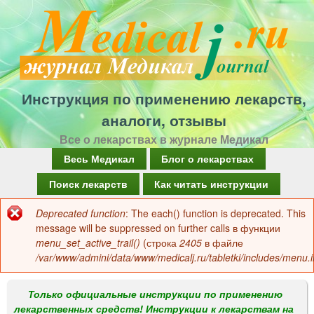
Перейти
к
основному
содержанию
Инструкция по применению лекарств,
аналоги, отзывы
Все о лекарствах в журнале Медикал
Г
Весь Медикал
Блог о лекарствах
л
Поиск лекарств
Как читать инструкции
а
Deprecated function
: The each() function is deprecated. This
Сообщение
в
message will be suppressed on further calls в функции
об
menu_set_active_trail()
(строка
2405
в файле
н
/var/www/admini/data/www/medicalj.ru/tabletki/includes/menu.i
ошибке
о
е
Только официальные инструкции по применению
лекарственных средств! Инструкции к лекарствам на