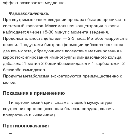
эффект развивается медленно.
Фармакокинетика.
При внутримышечном введении препарат быстро проникает в
системный кровоток. Максимальная концентрация в крови
наблюдается через 15-30 минут с момента введения.
Продолжительность действия — 2-3 часа. Метаболизируется в
печени. Продуктами биотрансформации дибазола являются
два конъюгата, образующиеся вследствие метилирования и
карбоэтоксилирования иминогруппы имидазольного кольца
дибазола: 1-метил-2-бензилбензимидазол и 1-карбоэтокси -2-
бензилбензимидазол.
Продукты метаболизма экскретируются преимущественно с
мочой.
Показания к применению
Гипертонический криз, спазмы гладкой мускулатуры
внутренних органов (язвенная болезнь желудка, спазмы
привратника и кишечника).
Противопоказания