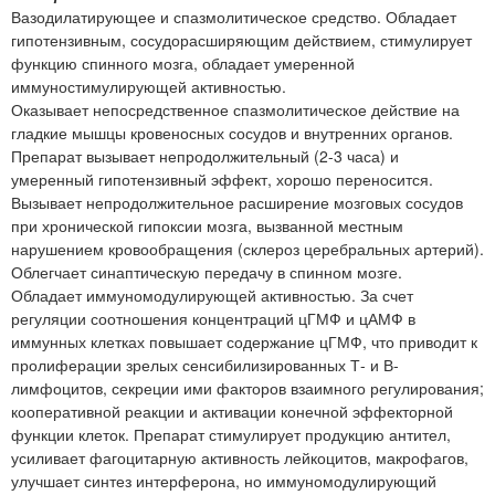
Вазодилатирующее и спазмолитическое средство. Обладает
гипотензивным, сосудорасширяющим действием, стимулирует
функцию спинного мозга, обладает умеренной
иммуностимулирующей активностью.
Оказывает непосредственное спазмолитическое действие на
гладкие мышцы кровеносных сосудов и внутренних органов.
Препарат вызывает непродолжительный (2-3 часа) и
умеренный гипотензивный эффект, хорошо переносится.
Вызывает непродолжительное расширение мозговых сосудов
при хронической гипоксии мозга, вызванной местным
нарушением кровообращения (склероз церебральных артерий).
Облегчает синаптическую передачу в спинном мозге.
Обладает иммуномодулирующей активностью. За счет
регуляции соотношения концентраций цГМФ и цАМФ в
иммунных клетках повышает содержание цГМФ, что приводит к
пролиферации зрелых сенсибилизированных Т- и В-
лимфоцитов, секреции ими факторов взаимного регулирования;
кооперативной реакции и активации конечной эффекторной
функции клеток. Препарат стимулирует продукцию антител,
усиливает фагоцитарную активность лейкоцитов, макрофагов,
улучшает синтез интерферона, но иммуномодулирующий