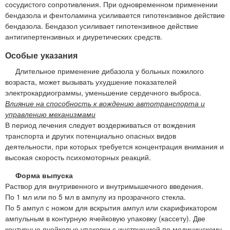
сосудистого сопротивления. При одновременном применении
бендазола и фентоламина усиливается гипотензивное действие
бендазола. Бендазол усиливает гипотензивное действие
антигипертензивных и диуретических средств.
Особые указания
Длительное применение дибазола у больных пожилого
возраста, может вызывать ухудшение показателей
электрокардиограммы, уменьшение сердечного выброса.
Влияние на способность к вождению автотранспорта и
управлению механизмами
В период лечения следует воздерживаться от вождения
транспорта и других потенциально опасных видов
деятельности, при которых требуется концентрация внимания и
высокая скорость психомоторных реакций.
Форма выпуска
Раствор для внутривенного и внутримышечного введения.
По 1 мл или по 5 мл в ампулу из прозрачного стекла.
По 5 ампул с ножом для вскрытия ампул или скарификатором
ампульным в контурную ячейковую упаковку (кассету). Две
контурные ячейковые упаковки с инструкцией по медицинскому