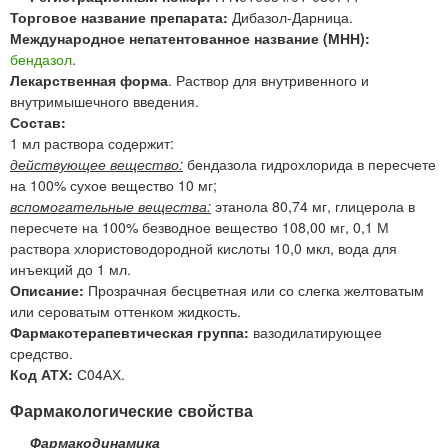
Торговое название препарата:
Дибазол-Дарница.
Международное непатентованное название (МНН):
бендазол
.
Лекарственная форма
. Раствор для внутривенного и
внутримышечного введения.
Состав:
1 мл раствора содержит:
действующее вещество:
бендазола гидрохлорида в пересчете
на 100% сухое вещество 10 мг;
вспомогательные вещества:
этанола 80,74 мг, глицерола в
пересчете на 100% безводное вещество 108,00 мг, 0,1 М
раствора хлористоводородной кислоты 10,0 мкл, вода для
инъекций до 1 мл.
Описание:
Прозрачная бесцветная или со слегка желтоватым
или сероватым оттенком жидкость.
Фармакотерапевтическая группа:
вазодилатирующее
средство.
Код АТХ:
С04АХ.
Фармакологические свойства
Фармакодинамика