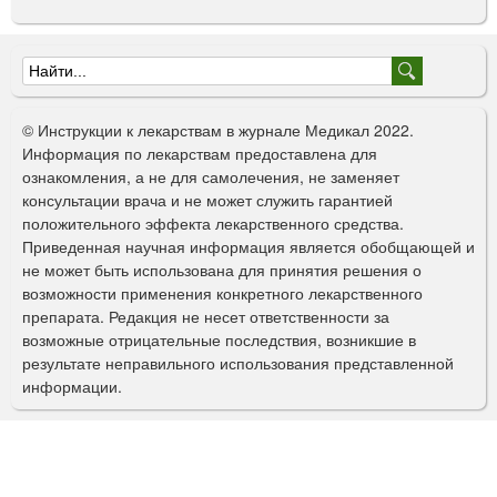
Ф
о
© Инструкции к лекарствам в журнале Медикал 2022.
р
Информация по лекарствам предоставлена для
ознакомления, а не для самолечения, не заменяет
м
консультации врача и не может служить гарантией
а
положительного эффекта лекарственного средства.
Приведенная научная информация является обобщающей и
п
не может быть использована для принятия решения о
о
возможности применения конкретного лекарственного
препарата. Редакция не несет ответственности за
и
возможные отрицательные последствия, возникшие в
с
результате неправильного использования представленной
информации.
к
а