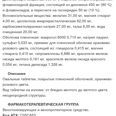
флавоноидной фракции, состоящей из диосмина 450 мг (90 %)
и флавоноидов, в пересчете на гесперидин 50 мг (10 %).
Вспомогательные вещества: желатин 31,00 мг, магния стеарат
4,00 мг, целлюлоза микрокристаллическая 62,00 мг,
карбоксиметилкрахмал натрия 27,00 мг, тальк 6,00 мг, вода
очищенная 20,00 мг.
Оболочка пленочная: макрогол 6000 0,710 мг, натрия лаурил
сульфат 0,033 мг, премикс для пленочной оболочки оранжево-
розового цвета, состоящий из: глицерола 0,415 мг, магния
стеарата 0,415 мг, гипромеллозы 6,886 мг, красителя железа
оксида желтого 0,161 мг, красителя железа оксида красного
0,054 мг, титана диоксида 1,326 мг.
Описание
Овальные таблетки, покрытые пленочной оболочкой, оранжево-
розового цвета.
Вид таблетки на изломе: от бледно-желтого до желтого цвета
неоднородной структуры.
ФАРМАКОТЕРАПЕВТИЧЕСКАЯ ГРУППА
Венотонизирующее и венопротекторное средство.
Код АТХ:
С05СА53