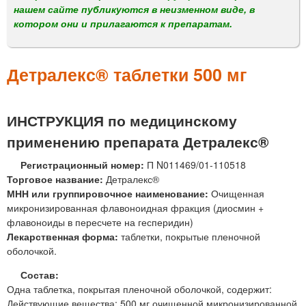
м
нашем сайте публикуются в неизменном виде, в
е
котором они и прилагаются к препаратам.
н
ю
Детралекс® таблетки 500 мг
ИНСТРУКЦИЯ по медицинскому
применению препарата Детралекс®
Регистрационный номер:
П N011469/01-110518
Торговое название:
Детралекс®
МНН или группировочное наименование:
Очищенная
микронизированная флавоноидная фракция (диосмин +
флавоноиды в пересчете на гесперидин)
Лекарственная форма:
таблетки, покрытые пленочной
оболочкой.
Состав:
Одна таблетка, покрытая пленочной оболочкой, содержит:
Действующие вещества: 500 мг очищенной микронизированной