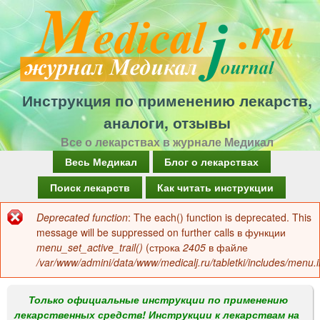
Перейти
к
основному
содержанию
Инструкция по применению лекарств,
аналоги, отзывы
Все о лекарствах в журнале Медикал
Г
Весь Медикал
Блог о лекарствах
л
Поиск лекарств
Как читать инструкции
а
Deprecated function
: The each() function is deprecated. This
Сообщение
в
message will be suppressed on further calls в функции
об
menu_set_active_trail()
(строка
2405
в файле
н
/var/www/admini/data/www/medicalj.ru/tabletki/includes/menu.i
ошибке
о
е
Только официальные инструкции по применению
лекарственных средств! Инструкции к лекарствам на