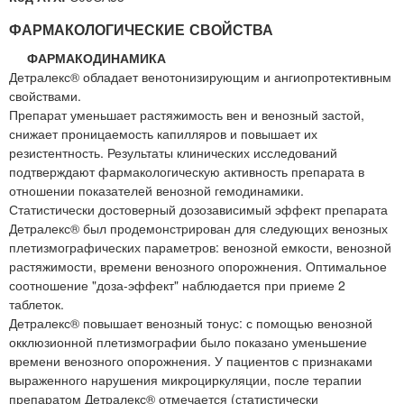
ФАРМАКОЛОГИЧЕСКИЕ СВОЙСТВА
ФАРМАКОДИНАМИКА
Детралекс® обладает венотонизирующим и ангиопротективным
свойствами.
Препарат уменьшает растяжимость вен и венозный застой,
снижает проницаемость капилляров и повышает их
резистентность. Результаты клинических исследований
подтверждают фармакологическую активность препарата в
отношении показателей венозной гемодинамики.
Статистически достоверный дозозависимый эффект препарата
Детралекс® был продемонстрирован для следующих венозных
плетизмографических параметров: венозной емкости, венозной
растяжимости, времени венозного опорожнения. Оптимальное
соотношение "доза-эффект" наблюдается при приеме 2
таблеток.
Детралекс® повышает венозный тонус: с помощью венозной
окклюзионной плетизмографии было показано уменьшение
времени венозного опорожнения. У пациентов с признаками
выраженного нарушения микроциркуляции, после терапии
препаратом Детралекс® отмечается (статистически