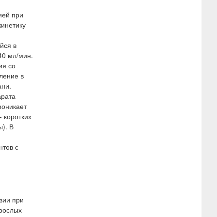
ией при
кинетику
йся в
40 мл/мин.
ия со
ление в
ани.
арата
роникает
 коротких
). В
нтов с
зии при
зрослых