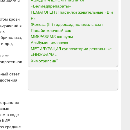
зменного и
«Белмедпрепараты»
ГЕМАТОГЕН Л пастилки жевательные «В и
Р»
ктом крови
Железа (III) гидроксид полимальтозат
арушений в
Папайи млечный сок
иях
МИКРАЗИМ® капсулы
ибринолиза,
Альбумин человека
и др.),
МЕТИЛУРАЦИЛ суппозитории ректальные
«НИЖФАРМ»
ьшает
Химотрипсин*
копротеинов
ный ответ,
едостения
остранстве
есные
ом в ходе
0 КИЕ
оз средние