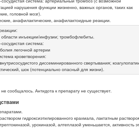
-сосудистая система: артериальный тромбоз (с возможной
ацией нарушения функции жизненно, важных органов, таких как
гкие, головной мозг).
еские, анафилактические, анафилактоидные реакции.
реакции:
в области инъекции/инфузии; тромбофлебиты.
-сосудистая система:
болия легочной артерии
истема кроветворения:
внутрисосудистого диссеминированного свертывания; коагулопатии
тический, шок (потенциально опасный для жизни).
не сообщалось. Антидота к препарату не существует.
дствами
епаратами.
аствором гидроксиэтилированного крахмала, лактатным растворо
птокиназой, урокиназой, алтеплазой уменьшается, активность э