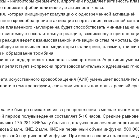
сы - ингибиторы ферментов, апротинин подавляет активность пла
его понижает фибринолитическую активность крови.
ния, которая инициирует коагуляцию с одновременной активацией
енного кровообращения и активации свертывания, вызванной конта
ие плазменного калликреина будет способствовать минимизации н
ет системную воспалительную реакцию, возникающую при операц
 реакция ведет к взаимосвязанной активации систем гемостаза, ф
гибируя многочисленные медиаторы (калликреин, плазмин, трипсин 
 и образование тромбина.
инов и поддерживает гомеостаз гликопротеинов. Апротинин умен
и и препятствует экспрессии противовоспалительных адгезивных гли
ата искусственного кровообращения (АИК) уменьшает воспалитель
ности в гемотрансфузии, снижении частоты повторных ревизий ср
плазме быстро снижается из-за распределения в межклеточном пр
ный период полувыведения составляет 5-10 часов. Средние равнов
авляют 175-281 КИЕ/мл у больных, получающих лечение апротинин
доза 2 млн. КИЕ, 2 млн. КИЕ на первичный объем инфузии, 500 00
прерывной внутривенной инфузии. При использовании половинных д