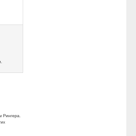
.
м Рингера.
тих