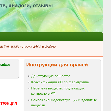
тв, аналоги, отзывы
ctive_trail()
(строка
2405
в файле
Инструкции для врачей
сайте
Действующие вещества
Классификация ЛС по фармгруппе
Перечень веществ, подлежащих
контролю в РФ
Список сильнодействующих и ядовитых
СТРУКЦИЯ
веществ