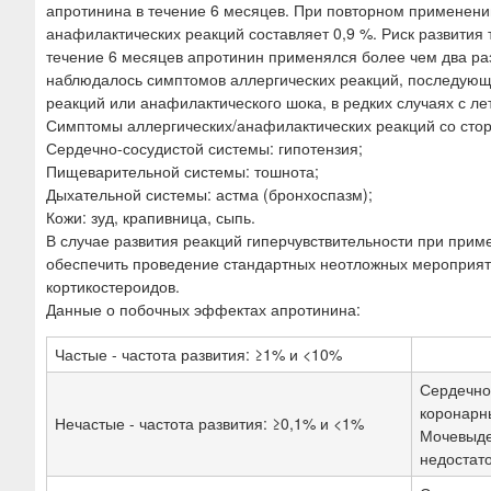
апротинина в течение 6 месяцев. При повторном применении
анафилактических реакций составляет 0,9 %. Риск развития 
течение 6 месяцев апротинин применялся более чем два ра
наблюдалось симптомов аллергических реакций, последующ
реакций или анафилактического шока, в редких случаях с л
Симптомы аллергических/анафилактических реакций со сто
Сердечно-сосудистой системы: гипотензия;
Пищеварительной системы: тошнота;
Дыхательной системы: астма (бронхоспазм);
Кожи: зуд, крапивница, сыпь.
В случае развития реакций гиперчувствительности при при
обеспечить проведение стандартных неотложных мероприя
кортикостероидов.
Данные о побочных эффектах апротинина:
Частые - частота развития: ≥1% и <10%
Сердечно
коронарн
Нечастые - частота развития: ≥0,1% и <1%
Мочевыде
недостато