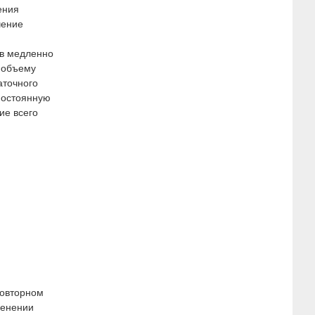
ения
чение
/в медленно
 объему
аточного
постоянную
ие всего
повторном
менении