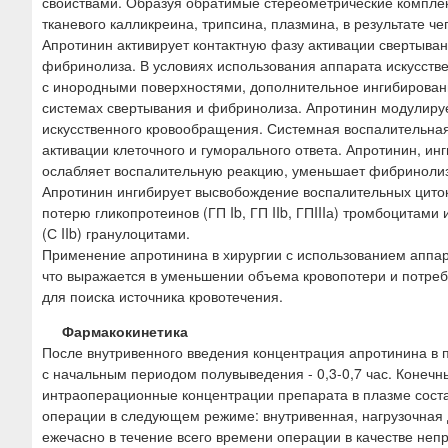
свойствами. Образуя обратимые стереометрические комплек
тканевого калликреина, трипсина, плазмина, в результате ч
Апротинин активирует контактную фазу активации свертыва
фибринолиза. В условиях использования аппарата искусств
с инородными поверхностями, дополнительное ингибирован
системах свертывания и фибринолиза. Апротинин модулиру
искусственного кровообращения. Системная воспалительная
активации клеточного и гуморального ответа. Апротинин, ин
ослабляет воспалительную реакцию, уменьшает фибринолиз
Апротинин ингибирует высвобождение воспалительных циток
потерю гликопротеинов (ГП Ib, ГП IIb, ГПIIIа) тромбоцитам
(С IIb) гранулоцитами.
Применение апротинина в хирургии с использованием аппар
что выражается в уменьшении объема кровопотери и потреб
для поиска источника кровотечения.
Фармакокинетика
После внутривенного введения концентрация апротинина в 
с начальным периодом полувыведения - 0,3-0,7 час. Конеч
интраоперационные концентрации препарата в плазме сост
операции в следующем режиме: внутривенная, нагрузочная 
ежечасно в течение всего времени операции в качестве не