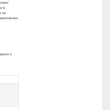
ских/
и в
а не
ергических
арата и
.