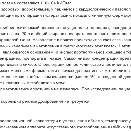
 плазме составляют 110-164 КИЕ/мл.
доровых, добровольцев, у пациентов с кардиологической патолог
женщин при операции гистерэктомии, показало линейную фармако
ифибринолитической активности осуществляет препарат, находящи
яет около 20 л и общий клиренс препарата составляет примерно 
 хрящевой ткани. Накопление в почках происходит за счет связыван
чных канальцев и накопления в фаголизосомах этих клеток. Накоп
, являющегося основанием, и кислых протеогликанов хрящевой тк
центрацией, препарата в плазме. Самая низкая концентрация преп
проникает в ликвор. Очень ограниченное количество апротинина. п
изосомальными ферментами в почках до неактивных метаболитов -
ется в моче в небольшом количестве (менее 5% от введенной дозы
е неактивных метаболитов в моче.
рмакокинетика апротинина не изучалась. При исследовании пацие
коррекции режима дозирования не требуется.
раоперационной кровопотери и уменьшения объема, гемотрансфу
ользованием аппарата искусственного кровообращения (АИК) у в