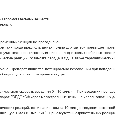
из вспомогательных веществ.
влены).
ременных женщин не проводились.
 случаях, когда предполагаемая польза для матери превышает пот
ет учитывать негативное влияние на плод тяжелых побочных реакци
еские реакции, остановка сердца и т.д., а также терапевтических 
чено. Препарат является' потенциально безопасным при попадани
т биодоступностью при приеме внутрь.
имальная скорость введения 5 - 10 мл/мин. При введении препар
епарат ГОРДОКС® через магистральные вены, не использовать их д
тических реакций, всем пациентам за 10 мин до введения основно
яющую 1 мл (10 тыс. КИЕ). При отсутствии отрицательных реакци