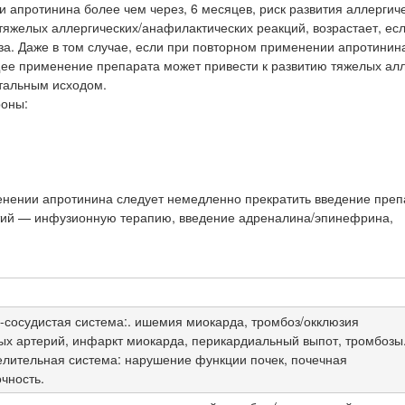
 апротинина более чем через, 6 месяцев, риск развития аллергиче
тяжелых аллергических/анафилактических реакций, возрастает, есл
за. Даже в том случае, если при повторном применении апротинин
ее применение препарата может привести к развитию тяжелых алл
етальным исходом.
роны:
менении апротинина следует немедленно прекратить введение преп
тий — инфузионную терапию, введение адреналина/эпинефрина,
-сосудистая система:. ишемия миокарда, тромбоз/окклюзия
ых артерий, инфаркт миокарда, перикардиальный выпот, тромбозы
лительная система: нарушение функции почек, почечная
чность.