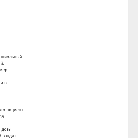
енциальный
й,
мер,
и в
ата пациент
ля
й дозы
й вводят