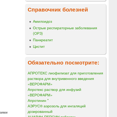
Справочник болезней
Амилоидоз
Острые респираторные заболевания
(ОРЗ)
Панкреатит
Цистит
Обязательно посмотрите:
АПРОТЕКС лиофилизат для приготовления
раствора для внутривенного введения
«ВЕРОФАРМ»
Апротекс раствор для инфузий
«ВЕРОФАРМ»
Апротинин *
АЭРУС® аэрозоль для ингаляций
дозированный
кими
АЦИДИН-ПЕПСИН таблетки