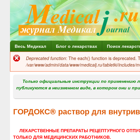
Г
Весь Медикал
Блог о лекарствах
Поиск лекарст
л
Deprecated function
: The each() function is deprecated.
Сообщение
а
/var/www/admini/data/www/medicalj.ru/tabletki/includes/m
об
в
ошибке
Только официальные инструкции по применению л
н
публикуются в неизменном виде, в котором они и пр
о
е
ГОРДОКС® раствор для внутрив
м
е
ЛЕКАРСТВЕННЫЕ ПРЕПАРАТЫ РЕЦЕПТУРНОГО ОТПУ
н
ТОЛЬКО ДЛЯ МЕДИЦИНСКИХ РАБОТНИКОВ.