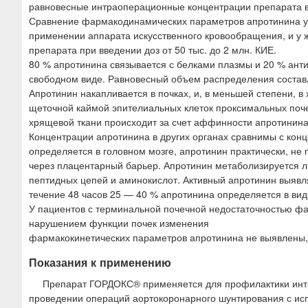
равновесные интраоперационные концентрации препарата в
Сравнение фармакодинамических параметров апротинина у з
применении аппарата искусственного кровообращения, и у 
препарата при введении доз от 50 тыс. до 2 млн. КИЕ.
80 % апротинина связывается с белками плазмы и 20 % ант
свободном виде. Равновесный объем распределения составл
Апротинин накапливается в почках, и, в меньшей степени, в
щеточной каймой эпителиальных клеток проксимальных поче
хрящевой ткани происходит за счет аффинности апротинина
Концентрации апротинина в других органах сравнимы с кон
определяется в головном мозге, апротинин практически, не 
через плацентарный барьер. Апротинин метаболизируется л
пептидных цепей и аминокислот. Активный апротинин выявля
течение 48 часов 25 — 40 % апротинина определяется в вид
У пациентов с терминальной почечной недостаточностью фа
нарушением функции почек изменения
фармакокинетических параметров апротинина не выявлены, 
Показания к применению
Препарат ГОРДОКС® применяется для профилактики инт
проведении операций аортокоронарного шунтирования с исп