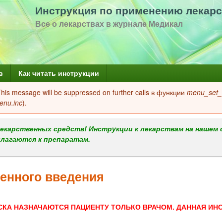
Перейти
Инструкция по применению лекарс
к
Все о лекарствах в журнале Медикал
основному
содержанию
в
Как читать инструкции
 This message will be suppressed on further calls в функции
menu_set_a
enu.inc
).
екарственных средств! Инструкции к лекарствам на нашем 
илагаются к препаратам.
енного введения
СКА НАЗНАЧАЮТСЯ ПАЦИЕНТУ ТОЛЬКО ВРАЧОМ. ДАННАЯ ИН