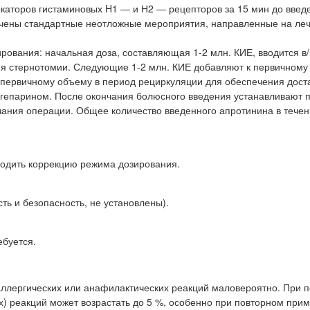
каторов гистаминовых H1 — и Н2 — рецепторов за 15 мин до введ
чены стандартные неотложные мероприятия, направленные на ле
вания: начальная доза, составляющая 1-2 млн. КИЕ, вводится в
ния стернотомии. Следующие 1-2 млн. КИЕ добавляют к первичному
к первичному объему в период рециркуляции для обеспечения дост
 гепарином. После окончания болюсного введения устанавливают 
чания операции. Общее количество введенного апротинина в течен
водить коррекцию режима дозирования.
ть и безопасность, не установлены).
ебуется.
аллергических или анафилактических реакций маловероятно. При 
х) реакций может возрастать до 5 %, особенно при повторном при