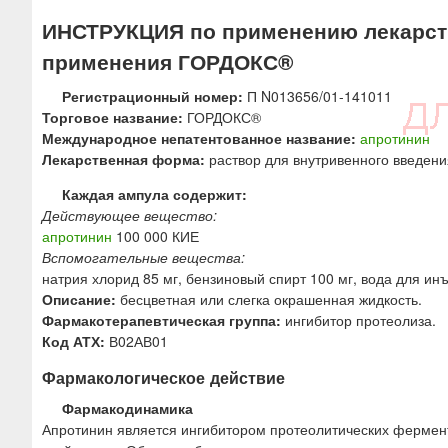
ю
ИНСТРУКЦИЯ по применению лекарств
применения ГОРДОКС®
Регистрационный номер:
П N013656/01-141011
Торговое название:
ГОРДОКС®
Международное непатентованное название:
апротинин
Лекарственная форма:
раствор для внутривенного введени
Каждая ампула содержит:
Действующее вещество:
апротинин
100 000 КИЕ
Вспомогательные вещества:
натрия хлорид 85 мг, бензиновый спирт 100 мг, вода для инъ
Описание:
бесцветная или слегка окрашенная жидкость.
Фармакотерапевтическая группа:
ингибитор протеолиза.
Код АТХ:
В02АВ01
Фармакологическое действие
Фармакодинамика
Апротинин является ингибитором протеолитических фермен