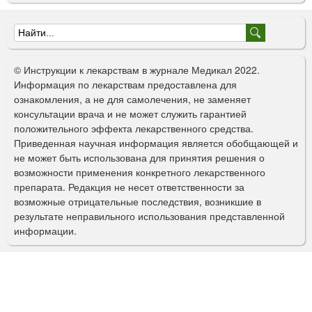
Ф
о
© Инструкции к лекарствам в журнале Медикал 2022.
р
Информация по лекарствам предоставлена для
ознакомления, а не для самолечения, не заменяет
м
консультации врача и не может служить гарантией
а
положительного эффекта лекарственного средства.
Приведенная научная информация является обобщающей и
п
не может быть использована для принятия решения о
о
возможности применения конкретного лекарственного
препарата. Редакция не несет ответственности за
и
возможные отрицательные последствия, возникшие в
с
результате неправильного использования представленной
информации.
к
а