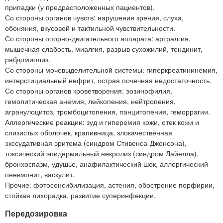
припадки (у предрасположенных пациентов).
Со стороны органов чувств: нарушения зрения, слуха,
обоняния, вкусовой и тактильной чувствительности.
Со стороны опорно-двигательного аппарата: артралгия,
мышечная слабость, миалгия, разрыв сухожилий, тендинит,
рабдомиолиз.
Со стороны мочевыделительной системы: гиперкреатининемия,
интерстициальный нефрит, острая почечная недостаточность.
Со стороны органов кроветворения: эозинофилия,
гемолитическая анемия, лейкопения, нейтропения,
агранулоцитоз, тромбоцитопения, панцитопения, геморрагии.
Аллергические реакции: зуд и гиперемия кожи, отек кожи и
слизистых оболочек, крапивница, злокачественная
экссудативная эритема (синдром Стивенса-Джонсона),
токсический эпидермальный некролиз (синдром Лайелла),
бронхоспазм, удушье, анафилактический шок, аллергический
пневмонит, васкулит.
Прочие: фотосенсибилизация, астения, обострение порфирии,
стойкая лихорадка, развитие суперинфекции.
Передозировка