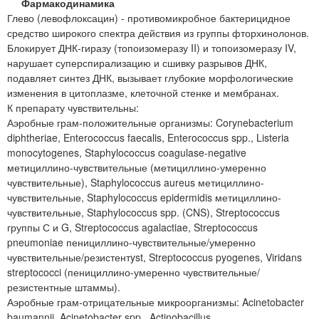
Фармакодинамика
Глево (левофлоксацин) - противомикробное бактерицидное
средство широкого спектра действия из группы фторхинолонов.
Блокирует ДНК-гиразу (топоизомеразу II) и топоизомеразу IV,
нарушает суперспирализацию и сшивку разрывов ДНК,
подавляет синтез ДНК, вызывает глубокие морфологические
изменения в цитоплазме, клеточной стенке и мембранах.
К препарату чувствительны:
Аэробные грам-положительные организмы: Corynebacterium
diphtheriae, Enterococcus faecalis, Enterococcus spp., Listeria
monocytogenes, Staphylococcus coagulase-negative
метициллино-чувствительные (метициллино-умеренно
чувствительные), Staphylococcus aureus метициллино-
чувствительные, Staphylococcus epidermidis метициллино-
чувствительные, Staphylococcus spp. (CNS), Streptococcus
группы С и G, Streptococcus agalactiae, Streptococcus
pneumoniae пенициллино-чувствительные/умеренно
чувствительные/резистентyst, Streptococcus pyogenes, Viridans
streptococci (пенициллино-умеренно чувствительные/
резистентные штаммы).
Аэробные грам-отрицательные микроорганизмы: Acinetobacter
baumannii, Acinetobacter spp., Actinobacillus