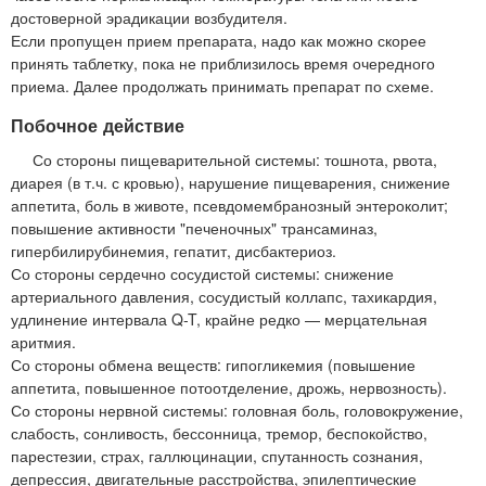
достоверной эрадикации возбудителя.
Если пропущен прием препарата, надо как можно скорее
принять таблетку, пока не приблизилось время очередного
приема. Далее продолжать принимать препарат по схеме.
Побочное действие
Со стороны пищеварительной системы: тошнота, рвота,
диарея (в т.ч. с кровью), нарушение пищеварения, снижение
аппетита, боль в животе, псевдомембранозный энтероколит;
повышение активности "печеночных" трансаминаз,
гипербилирубинемия, гепатит, дисбактериоз.
Со стороны сердечно сосудистой системы: снижение
артериального давления, сосудистый коллапс, тахикардия,
удлинение интервала Q-T, крайне редко — мерцательная
аритмия.
Со стороны обмена веществ: гипогликемия (повышение
аппетита, повышенное потоотделение, дрожь, нервозность).
Со стороны нервной системы: головная боль, головокружение,
слабость, сонливость, бессонница, тремор, беспокойство,
парестезии, страх, галлюцинации, спутанность сознания,
депрессия, двигательные расстройства, эпилептические