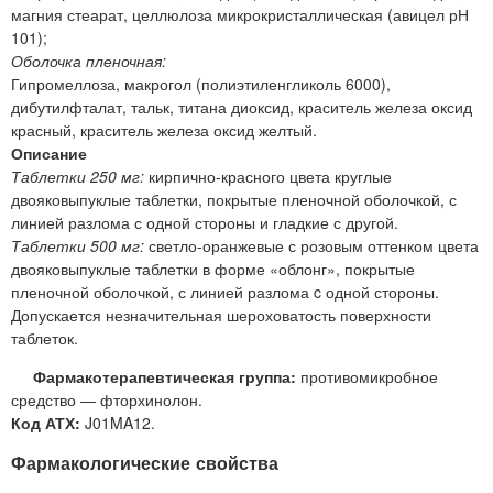
магния стеарат, целлюлоза микрокристаллическая (авицел рН
101);
Оболочка пленочная:
Гипромеллоза, макрогол (полиэтиленгликоль 6000),
дибутилфталат, тальк, титана диоксид, краситель железа оксид
красный, краситель железа оксид желтый.
Описание
Таблетки 250 мг:
кирпично-красного цвета круглые
двояковыпуклые таблетки, покрытые пленочной оболочкой, с
линией разлома с одной стороны и гладкие с другой.
Таблетки 500 мг:
светло-оранжевые с розовым оттенком цвета
двояковыпуклые таблетки в форме «облонг», покрытые
пленочной оболочкой, с линией разлома c одной стороны.
Допускается незначительная шероховатость поверхности
таблеток.
Фармакотерапевтическая группа:
противомикробное
средство — фторхинолон.
Код АТХ:
J01MA12.
Фармакологические свойства