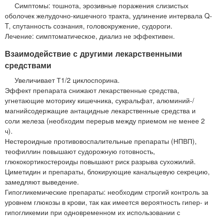
Симптомы: тошнота, эрозивные поражения слизистых
оболочек желудочно-кишечного тракта, удлинение интервала Q-
T, спутанность сознания, головокружение, судороги.
Лечение: симптоматическое, диализ не эффективен.
Взаимодействие с другими лекарственными
средствами
Увеличивает Т1/2 циклоспорина.
Эффект препарата снижают лекарственные средства,
угнетающие моторику кишечника, сукральфат, алюминий-/
магнийсодержащие антацидные лекарственные средства и
соли железа (необходим перерыв между приемом не менее 2
ч).
Нестероидные противовоспалительные препараты (НПВП),
теофиллин повышают судорожную готовность,
глюкокортикостероиды повышают риск разрыва сухожилий.
Циметидин и препараты, блокирующие канальцевую секрецию,
замедляют выведение.
Гипогликемические препараты: необходим строгий контроль за
уровнем глюкозы в крови, так как имеется вероятность гипер- и
гипогликемии при одновременном их использовании с