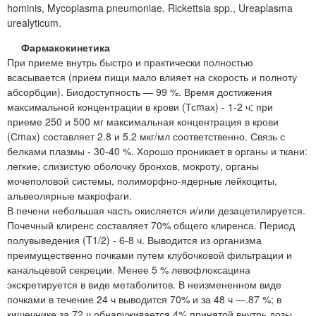
hominis, Mycoplasma pneumoniae, Rickettsia spp., Ureaplasma
urealyticum.
Фармакокинетика
При приеме внутрь быстро и практически полностью
всасывается (прием пищи мало влияет на скорость и полноту
абсорбции). Биодоступность — 99 %. Время достижения
максимальной концентрации в крови (Тсmах) - 1-2 ч; при
приеме 250 и 500 мг максимальная концентрация в крови
(Сmах) составляет 2.8 и 5.2 мкг/мл соответственно. Связь с
белками плазмы - 30-40 %. Хорошо проникает в органы и ткани:
легкие, слизистую оболочку бронхов, мокроту, органы
мочеполовой системы, полиморфно-ядерные лейкоциты,
альвеолярные макрофаги.
В печени небольшая часть окисляется и/или дезацетилируется.
Почечный клиренс составляет 70% общего клиренса. Период
полувыведения (T1/2) - 6-8 ч. Выводится из организма
преимущественно почками путем клубочковой фильтрации и
канальцевой секреции. Менее 5 % левофлоксацина
экскретируется в виде метаболитов. В неизмененном виде
почками в течение 24 ч выводится 70% и за 48 ч —.87 %; в
кишечнике за 72 ч обнаруживается 4% принятой внутрь дозы.