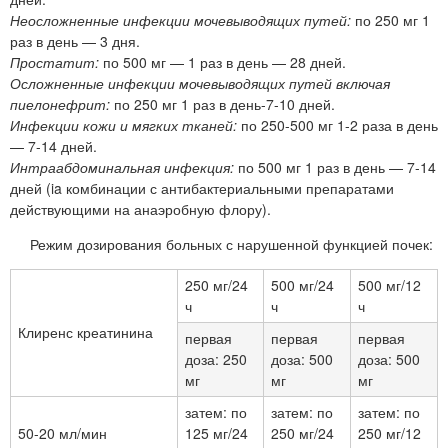
Неосложненные инфекции мочевыводящих путей:
по 250 мг 1
раз в день — 3 дня.
Простатит:
по 500 мг — 1 раз в день — 28 дней.
Осложненные инфекции мочевыводящих путей включая
пиелонефрит:
по 250 мг 1 раз в день-7-10 дней.
Инфекции кожи и мягких тканей:
по 250-500 мг 1-2 раза в день
— 7-14 дней.
Интраабдоминальная инфекция:
по 500 мг 1 раз в день — 7-14
дней (ia комбинации с антибактериальными препаратами
действующими на анаэробную флору).
Режим дозирования больных с нарушенной функцией почек:
250 мг/24
500 мг/24
500 мг/12
ч
ч
ч
Клиренс креатинина
первая
первая
первая
доза: 250
доза: 500
доза: 500
мг
мг
мг
затем: по
затем: по
затем: по
50-20 мл/мин
125 мг/24
250 мг/24
250 мг/12