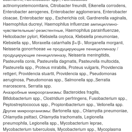
actinomycetemcomitans, Citrobacter freundii, Eikenella corrodens,
Enterobacter aerogenes, Enterobacter agglomerans, Enterobacter
cloacae, Enterobacter spp., Escherichia coli, Gardnerella vaginalis,
Haemophilus ducreyi, Haemophilus influenzae ампициллино-
чувствительные/-резистентные, Haemophilus parainfluenzae,
Helicobacter pylori, Klebsiella oxytoca, Klebsiella pneumoniae,
Klebsiella spp., Moraxella catarrhalis β+/β-, Morganella morganii,
Neisseria gonorrhoeae не продуцирующие пенициллиназу /
продуцирующие пенициллиназу, Neisseria meningitidis,
Pasteurella conis, Pasteurella dagmatis, Pasteurella multocida,
Pasteurella spp., Proteus mirabilis, Proteus vulgaris, Providencia
rettgeri, Providencia stuartii, Providencia spp., Pseudomonas
aeruginosa, Pseudomonas spp., Salmonella spp.,Serratia
marcescens, Serratia spp.
Анаэробные микроорганизмы: Bacteroides fragilis,
Bifidobacterium spp., Clostridium perfringens, Fusobacterium spp.,
Peptostreptococcus spp., Propionibacterium spp., Veilonella spp.
Другие микроорганизмы: Bartonella spp., Chlamydia pneumoniae,
Chlamydia psittaci, Chlamydia trachomatis, Legionella
pneumophila, Legionella spp., Mycobacterium leprae,
Mycobacterium tuberculosis, Mycobacterium spp., Mycoplasma