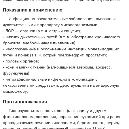
Показания к применению
Инфекционно-воспалительные заболевания, вызванные
чувствительными к препарату микроорганизмами:
- ЛОР — органов (в т. ч. острый синусит);
- нижних дыхательных путей (в т. ч. обострение хронического
бронхита, внебольничная пневмония);
- неосложненные и осложненные инфекции мочевыводящих
путей и почек (в т. ч. острый пиелонефрит, простатит);
- половых органов;
- кожи и мягких тканей (нагноившиеся атеромы, абсцесс,
фурункулезы);
- интраабдоминальные инфекции в комбинации с
лекарственными средствами, действующими на анаэробную
микрофлору.
Противопоказания
Гиперчувствительность к левофлоксацину и другим
фторхинолонам, эпилепсия, поражение сухожилий при ранее
проводившемся лечении хинолонами, беременность, период
лактации, детский и подростковый возраст (до 18 лет).