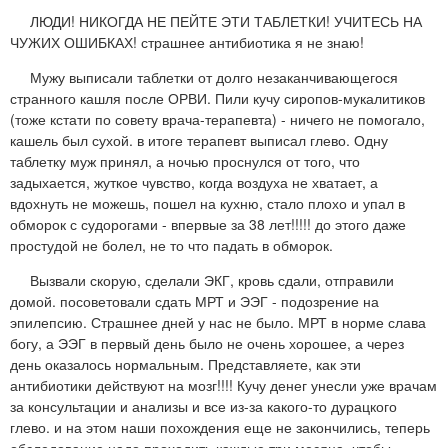
ЛЮДИ! НИКОГДА НЕ ПЕЙТЕ ЭТИ ТАБЛЕТКИ! УЧИТЕСЬ НА
ЧУЖИХ ОШИБКАХ! страшнее антибиотика я не знаю!
Мужу выписали таблетки от долго незаканчивающегося
странного кашля после ОРВИ. Пили кучу сиропов-мукалитиков
(тоже кстати по совету врача-терапевта) - ничего не помогало,
кашель был сухой. в итоге терапевт выписал глево. Одну
таблетку муж принял, а ночью проснулся от того, что
задыхается, жуткое чувство, когда воздуха не хватает, а
вдохнуть не можешь, пошел на кухню, стало плохо и упал в
обморок с судорогами - впервые за 38 лет!!!!! до этого даже
простудой не болел, не то что падать в обморок.
Вызвали скорую, сделали ЭКГ, кровь сдали, отправили
домой. посоветовали сдать МРТ и ЭЭГ - подозрение на
эпилепсию. Страшнее дней у нас не было. МРТ в норме слава
богу, а ЭЭГ в первый день было не очень хорошее, а через
день оказалось нормальным. Представляете, как эти
антибиотики действуют на мозг!!!! Кучу денег унесли уже врачам
за консультации и анализы и все из-за какого-то дурацкого
глево. и на этом наши похождения еще не закончились, теперь