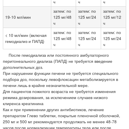
ч
ч
ч
затем: по
затем: по
затем: по
19-10 мл/мин
125 мг/48
125 мг/24
125 мг/12
ч
ч
ч
затем: по
затем: по
затем: по
< 10 мл/мин (включая
125 мг/48
125 мг/24
125 мг/24
гемодиализ и ПАПД)
ч
ч
ч
После гемодиализа или постоянного амбулаторного
перитонеального диализа (ПАПД) не требуется введение
дополнительных доз.
При нарушении функции печени не требуется специального
подбора доз, поскольку левофлоксацин метаболизируется в
печени лишь в крайне незначительной мере.
Для пациентов пожилого возраста не требуется изменения
режима дозирования, за исключением случаев низкого
клиренса креатинина
Как и при применении других антибиотиков, лечение
препаратом Глево таблетки, покрытые пленочной оболочкой,
250 мг и 500 мг рекомендуется продолжать не менее 48-78
часов после нормализации температуры тела или после