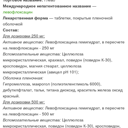
Международное непатентованное название
—
левофлоксацин
Лекарственная форма
— таблетки, покрытые пленочной
оболочкой
Состав:
Для дозировки 250 мг:
Активное вещество:
Левофлоксацина гемигидрат, в пересчете
на левофлоксацин - 250 мг
Вспомогательные вещества:
Целлюлоза
микрокристаллическая, крахмал, повидон (повидон К-30),
кросповидон, магния стеарат, целлюлоза
микрокристаллическая (авицел рН 101);
Оболочка пленочная:
Гипромеллоза, макрогол (полиэтиленгликоль 6000),
дибутилфталат, тальк, титана диоксид, краситель железа оксид
красный.
Для дозировки 500 мг:
Активное вещество:
Левофлоксацина гемигидрат, в пересчете
на левофлоксацин - 500 мг
Вспомогательные вещества:
Целлюлоза
микрокристаллическая, повидон (повидон К-30), кросповидон,