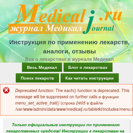
Перейти
к
основному
содержанию
Инструкция по применению лекарств,
аналоги, отзывы
Все о лекарствах в журнале Медикал
Г
Весь Медикал
Блог о лекарствах
л
Поиск лекарств
Как читать инструкции
а
Deprecated function
: The each() function is deprecated. This
Сообщение
в
message will be suppressed on further calls в функции
об
menu_set_active_trail()
(строка
2405
в файле
н
/var/www/admini/data/www/medicalj.ru/tabletki/includes/menu.i
ошибке
о
е
Только официальные инструкции по применению
лекарственных средств! Инструкции к лекарствам на