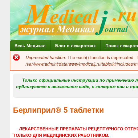
Г
Весь Медикал
Блог о лекарствах
Поиск лекарст
л
Deprecated function
: The each() function is deprecated.
Сообщение
а
/var/www/admini/data/www/medicalj.ru/tabletki/includes/m
об
в
ошибке
Только официальные инструкции по применению л
н
публикуются в неизменном виде, в котором они и пр
о
е
Берлиприл® 5 таблетки
м
е
ЛЕКАРСТВЕННЫЕ ПРЕПАРАТЫ РЕЦЕПТУРНОГО ОТПУ
н
ТОЛЬКО ДЛЯ МЕДИЦИНСКИХ РАБОТНИКОВ.