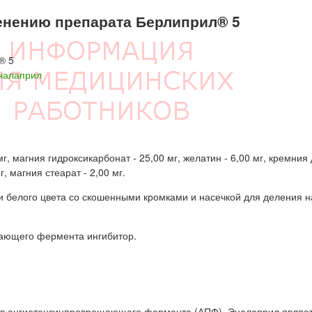
нению препарата Берлиприл® 5
® 5
налаприл
г, магния гидроксикарбонат - 25,00 мг, желатин - 6,00 мг, кремния
, магния стеарат - 2,00 мг.
и белого цвета со скошенными кромками и насечкой для деления н
ающего фермента ингибитор.
ров ангиотензинпревращающего фермента (АПФ). Эналаприл являе