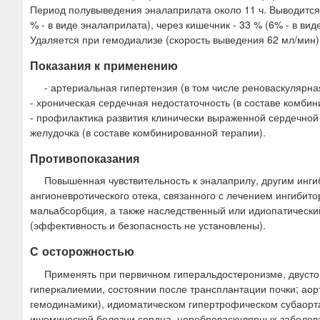
Период полувыведения эналаприлата около 11 ч. Выводится
% - в виде эналаприлата), через кишечник - 33 % (6% - в вид
Удаляется при гемодиализе (скорость выведения 62 мл/мин)
Показания к применению
- артериальная гипертензия (в том числе реноваскулярна
- хроническая сердечная недостаточность (в составе комбин
- профилактика развития клинически выраженной сердечно
желудочка (в составе комбинированной терапии).
Противопоказания
Повышенная чувствительность к эналаприлу, другим инг
ангионевротического отека, связанного с лечением ингибит
мальабсорбция, а также наследственный или идиопатический
(эффективность и безопасность не установлены).
С осторожностью
Применять при первичном гиперальдостеронизме, двустор
гиперкалиемии, состоянии после трансплантации почки; ао
гемодинамики), идиоматическом гипертрофическом субаорта
ишемической болезни сердца, цереброваскулярных заболеван