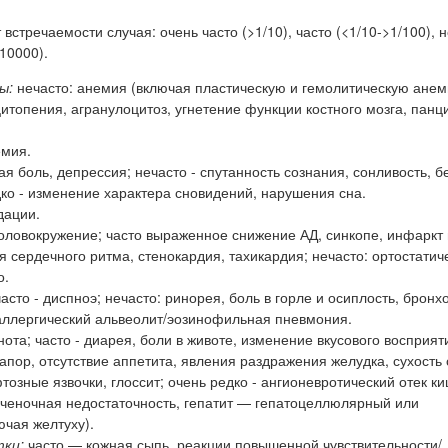
встречаемости случая: очень часто (>1/10), часто (<1/10->1/100), 
/10000).
ы:
нечасто: анемия (включая пластическую и гемолитическую анем
итопения, агранулоцитоз, угнетение функции костного мозга, панц
емия.
ая боль, депрессия; нечасто - спутанность сознания, сонливость, б
ко - изменение характера сновидений, нарушения сна.
дации.
головокружение; часто выраженное снижение АД, синкопе, инфаркт
я сердечного ритма, стенокардия, тахикардия; нечасто: ортостатич
о.
часто - диспноэ; нечасто: ринорея, боль в горле и осиплость, бронх
 аллергический альвеолит/эозинофильная пневмония.
нота; часто - диарея, боли в животе, изменение вкусового восприят
запор, отсутствие аппетита, явления раздражения желудка, сухость
фтозные язвочки, глоссит; очень редко - ангионевротический отек к
еченочная недостаточность, гепатит — гепатоцеллюлярный или
ючая желтуху).
тки:
часто — кожная сыпь, реакции повышенной чувствительности/