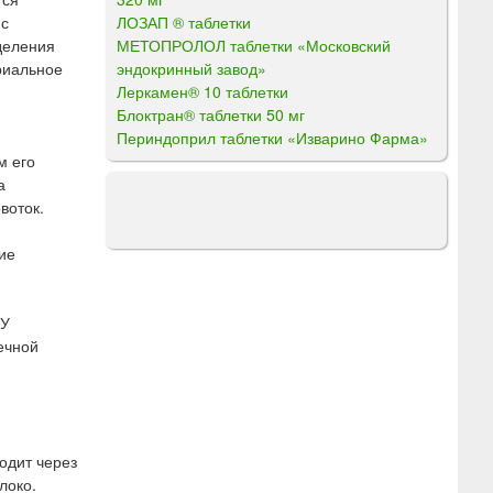
ЛОЗАП ® таблетки
 с
МЕТОПРОЛОЛ таблетки «Московский
деления
эндокринный завод»
риальное
Леркамен® 10 таблетки
Блоктран® таблетки 50 мг
Периндоприл таблетки «Изварино Фарма»
м его
а
воток.
ие
 У
ечной
одит через
локо.