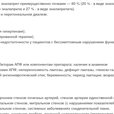
 эналаприл преимущественно почками — 60 % (20 % - в виде энал
е эналаприла и 27 % - в виде эналаприлата).
 и перитонеальном диализе.
я гипертензия);
ированной терапии);
й недостаточности у пациентов с бессимптомным нарушением функ
ибиторам АПФ или компонентам препарата; наличие в анамнезе
орами АПФ; непереносимость лактозы, дефицит лактазы, глюкозо-га
 ангионевротический отек; беременность; период лактации; возрас
оннем стенозе почечных артерий, стенозе артерии единственной 
ртальном стенозе, митральном стенозе (с нарушениями показателе
льном стенозе, системных заболеваниях соединительной ткани,
иях, сахарном диабете, почечной недостаточности (протеинурия 