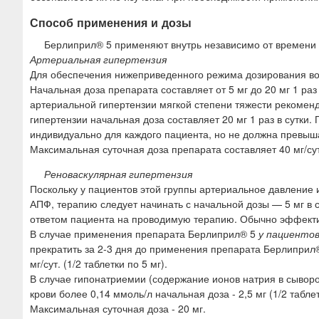
Способ применения и дозы
Берлиприл® 5 применяют внутрь независимо от времени
Артериальная гипертензия
Для обеспечения нижеприведенного режима дозирования воз
Начальная доза препарата составляет от 5 мг до 20 мг 1 раз
артериальной гипертензии мягкой степени тяжести рекоменду
гипертензии начальная доза составляет 20 мг 1 раз в сутки.
индивидуально для каждого пациента, но не должна превышат
Максимальная суточная доза препарата составляет 40 мг/сут
Реноваскулярная гипертензия
Поскольку у пациентов этой группы артериальное давление 
АПФ, терапию следует начинать с начальной дозы — 5 мг в с
ответом пациента на проводимую терапию. Обычно эффектив
В случае применения препарата Берлиприл® 5
у пациентов
прекратить за 2-3 дня до применения препарата Берлиприл®
мг/сут. (1/2 таблетки по 5 мг).
В случае гипонатриемии (содержание ионов натрия в сыворо
крови более 0,14 ммоль/л начальная доза - 2,5 мг (1/2 таблетк
Максимальная суточная доза - 20 мг.