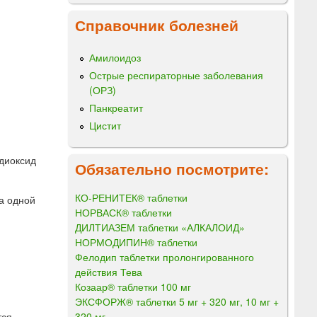
Справочник болезней
Амилоидоз
Острые респираторные заболевания
(ОРЗ)
Панкреатит
Цистит
 диоксид
Обязательно посмотрите:
КО-РЕНИТЕК® таблетки
а одной
НОРВАСК® таблетки
ДИЛТИАЗЕМ таблетки «АЛКАЛОИД»
НОРМОДИПИН® таблетки
Фелодип таблетки пролонгированного
действия Тева
Козаар® таблетки 100 мг
ЭКСФОРЖ® таблетки 5 мг + 320 мг, 10 мг +
320 мг
тся