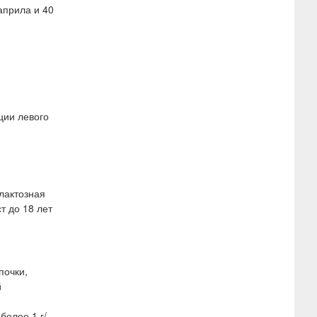
априла и 40
ции левого
лактозная
т до 18 лет
почки,
й
более 1 г/