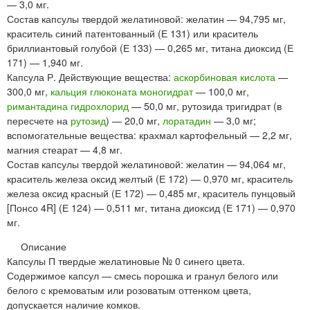
— 3,0 мг.
Состав капсулы твердой желатиновой: желатин — 94,795 мг,
краситель синий патентованный (Е 131) или краситель
бриллиантовый голубой (Е 133) — 0,265 мг, титана диоксид (Е
171) — 1,940 мг.
Капсула Р. Действующие вещества:
аскорбиновая кислота
—
300,0 мг,
кальция глюконата моногидрат
— 100,0 мг,
римантадина гидрохлорид
— 50,0 мг, рутозида тригидрат (в
пересчете на
рутозид
) — 20,0 мг,
лоратадин
— 3,0 мг;
вспомогательные вещества: крахмал картофельный — 2,2 мг,
магния стеарат — 4,8 мг.
Состав капсулы твердой желатиновой: желатин — 94,064 мг,
краситель железа оксид желтый (Е 172) — 0,970 мг, краситель
железа оксид красный (Е 172) — 0,485 мг, краситель пунцовый
[Понсо 4R] (Е 124) — 0,511 мг, титана диоксид (Е 171) — 0,970
мг.
Описание
Капсулы П твердые желатиновые № 0 синего цвета.
Содержимое капсул — смесь порошка и гранул белого или
белого с кремоватым или розоватым оттенком цвета,
допускается наличие комков.