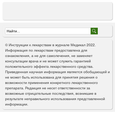
Ф
о
© Инструкции к лекарствам в журнале Медикал 2022.
р
Информация по лекарствам предоставлена для
ознакомления, а не для самолечения, не заменяет
м
консультации врача и не может служить гарантией
а
положительного эффекта лекарственного средства.
Приведенная научная информация является обобщающей и
п
не может быть использована для принятия решения о
о
возможности применения конкретного лекарственного
препарата. Редакция не несет ответственности за
и
возможные отрицательные последствия, возникшие в
с
результате неправильного использования представленной
информации.
к
а