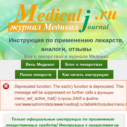
Перейти
к
основному
содержанию
Инструкция по применению лекарств,
аналоги, отзывы
Все о лекарствах в журнале Медикал
Г
Весь Медикал
Блог о лекарствах
л
Поиск лекарств
Как читать инструкции
а
Deprecated function
: The each() function is deprecated. This
Сообщение
в
message will be suppressed on further calls в функции
об
menu_set_active_trail()
(строка
2405
в файле
н
/var/www/admini/data/www/medicalj.ru/tabletki/includes/menu.i
ошибке
о
е
Только официальные инструкции по применению
лекарственных средств! Инструкции к лекарствам на