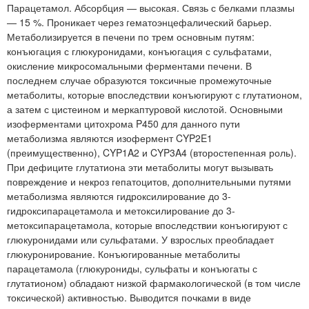
Парацетамол. Абсорбция — высокая. Связь с белками плазмы
— 15 %. Проникает через гематоэнцефалический барьер.
Метаболизируется в печени по трем основным путям:
конъюгация с глюкуронидами, конъюгация с сульфатами,
окисление микросомальными ферментами печени. В
последнем случае образуются токсичные промежуточные
метаболиты, которые впоследствии конъюгируют с глутатионом,
а затем с цистеином и меркаптуровой кислотой. Основными
изоферментами цитохрома P450 для данного пути
метаболизма являются изофермент CYP2E1
(преимущественно), CYP1A2 и CYP3A4 (второстепенная роль).
При дефиците глутатиона эти метаболиты могут вызывать
повреждение и некроз гепатоцитов, дополнительными путями
метаболизма являются гидроксилирование до 3-
гидроксипарацетамола и метоксилирование до 3-
метоксипарацетамола, которые впоследствии конъюгируют с
глюкуронидами или сульфатами. У взрослых преобладает
глюкуронирование. Конъюгированные метаболиты
парацетамола (глюкурониды, сульфаты и конъюгаты с
глутатионом) обладают низкой фармакологической (в том числе
токсической) активностью. Выводится почками в виде