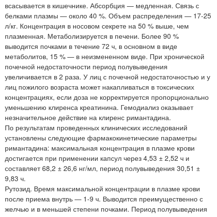
всасывается в кишечнике. Абсорбция — медленная. Связь с
белками плазмы — около 40 %. Объем распределения — 17-25
л/кг. Концентрация в носовом секрете на 50 % выше, чем
плазменная. Метаболизируется в печени. Более 90 %
выводится почками в течение 72 ч, в основном в виде
метаболитов, 15 % — в неизмененном виде. При хронической
почечной недостаточности период полувыведения
увеличивается в 2 раза. У лиц с почечной недостаточностью и у
лиц пожилого возраста может накапливаться в токсических
концентрациях, если доза не корректируется пропорционально
уменьшению клиренса креатинина. Гемодиализ оказывает
незначительное действие на клиренс римантадина.
По результатам проведенных клинических исследований
установлены следующие фармакокинетические параметры
римантадина: максимальная концентрация в плазме крови
достигается при применении капсул через 4,53 ± 2,52 ч и
составляет 68,2 ± 26,6 нг/мл, период полувыведения 30,51 ±
9,83 ч.
Рутозид. Время максимальной концентрации в плазме крови
после приема внутрь — 1-9 ч. Выводится преимущественно с
желчью и в меньшей степени почками. Период полувыведения