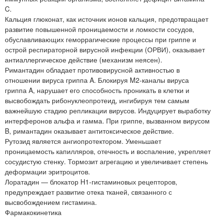
C.
Кальция глюконат, как источник ионов кальция, предотвращает
развитие повышенной проницаемости и ломкости сосудов,
обуславливающих геморрагические процессы при гриппе и
острой респираторной вирусной инфекции (ОРВИ), оказывает
антиаллергическое действие (механизм неясен).
Римантадин обладает противовирусной активностью в
отношении вируса гриппа A. Блокируя M2-каналы вируса
гриппа A, нарушает его способность проникать в клетки и
высвобождать рибонуклеопротеид, ингибируя тем самым
важнейшую стадию репликации вирусов. Индуцирует выработку
интерферонов альфа и гамма. При гриппе, вызванном вирусом
B, римантадин оказывает антитоксическое действие.
Рутозид является ангиопротектором. Уменьшает
проницаемость капилляров, отечность и воспаление, укрепляет
сосудистую стенку. Тормозит агрегацию и увеличивает степень
деформации эритроцитов.
Лоратадин — блокатор H1-гистаминовых рецепторов,
предупреждает развитие отека тканей, связанного с
высвобождением гистамина.
Фармакокинетика