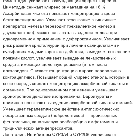
Римантадин усиливает возбуждающий эффект кофеина.
Циметидин снижает клиренс римантадина на 18 %.
Аскорбиновая кислота повышает концентрацию в крови
бензилпенициллина. Улучшает всасывание в кишечнике
препаратов железа (переводит трехвалентное железо в
двухвалентное); может повышать выведение железа при
одновременном применении с дефероксамином. Увеличивает
риск развития кристаллурии при лечении салицилатами и
сульфаниламидами короткого действия, замедляет выведение
почками кислот, увеличивает выведение лекарственных
средств, имеющих щелочную реакцию (в том числе
алкалоидов). Снижает концентрацию в крови пероральных
контрацептивов. Повышает общий клиренс этанола, который в
свою очередь снижает концентрацию аскорбиновой кислоты в
организме. При одновременном применении уменьшает
хронотропное действие изопреналина. Барбитураты и
примидон повышают выведение аскорбиновой кислоты с мочой.
Уменьшает терапевтическое действие антипсихотических
лекарственных средств (нейролептиков) — производных
фенотиазина, канальцевую реабсорбцию амфетамина и
трициклических антидепрессантов.
Лоратадин. Ингибиторы CYP3A4 и CYP2D6 увеличивают