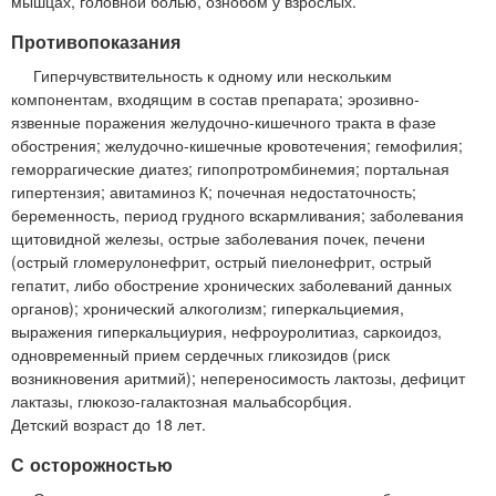
мышцах, головной болью, ознобом у взрослых.
Противопоказания
Гиперчувствительность к одному или нескольким
компонентам, входящим в состав препарата; эрозивно-
язвенные поражения желудочно-кишечного тракта в фазе
обострения; желудочно-кишечные кровотечения; гемофилия;
геморрагические диатез; гипопротромбинемия; портальная
гипертензия; авитаминоз К; почечная недостаточность;
беременность, период грудного вскармливания; заболевания
щитовидной железы, острые заболевания почек, печени
(острый гломерулонефрит, острый пиелонефрит, острый
гепатит, либо обострение хронических заболеваний данных
органов); хронический алкоголизм; гиперкальциемия,
выражения гиперкальциурия, нефроуролитиаз, саркоидоз,
одновременный прием сердечных гликозидов (риск
возникновения аритмий); непереносимость лактозы, дефицит
лактазы, глюкозо-галактозная мальабсорбция.
Детский возраст до 18 лет.
С осторожностью