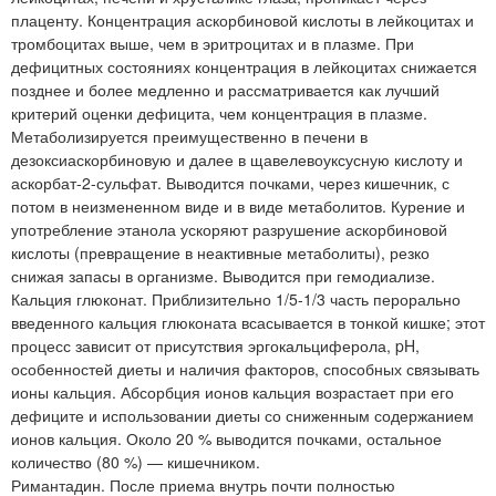
плаценту. Концентрация аскорбиновой кислоты в лейкоцитах и
тромбоцитах выше, чем в эритроцитах и в плазме. При
дефицитных состояниях концентрация в лейкоцитах снижается
позднее и более медленно и рассматривается как лучший
критерий оценки дефицита, чем концентрация в плазме.
Метаболизируется преимущественно в печени в
дезоксиаскорбиновую и далее в щавелевоуксусную кислоту и
аскорбат-2-сульфат. Выводится почками, через кишечник, с
потом в неизмененном виде и в виде метаболитов. Курение и
употребление этанола ускоряют разрушение аскорбиновой
кислоты (превращение в неактивные метаболиты), резко
снижая запасы в организме. Выводится при гемодиализе.
Кальция глюконат. Приблизительно 1/5-1/3 часть перорально
введенного кальция глюконата всасывается в тонкой кишке; этот
процесс зависит от присутствия эргокальциферола, pH,
особенностей диеты и наличия факторов, способных связывать
ионы кальция. Абсорбция ионов кальция возрастает при его
дефиците и использовании диеты со сниженным содержанием
ионов кальция. Около 20 % выводится почками, остальное
количество (80 %) — кишечником.
Римантадин. После приема внутрь почти полностью