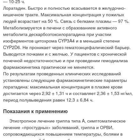
— 10-25 ч.
Лоратадин. Быстро и полностью всасывается в желудочно-
кишечном тракте. Максимальная концентрация у пожилых
людей возрастает на 50 %. Связь с белками плазмы — 97 %.
Метаболизируется в печени с образованием активного
метаболита дескарбоэтоксилоратадина при участии
изоферментов цитохрома CYP3A4 и в меньшей степени
CYP2D6. Не проникает через гематоэнцефалический барьер.
Выводится почками и с желчью. У пациентов с хронической
почечной недостаточностью и при проведении гемодиализа
фармакокинетика практически не меняется.
По результатам проведенных клинических исследований
установлены следующие фармакокинетические параметры
лоратадина: максимальная концентрация в плазме крови
достигается через 2,92 ± 1,31 ч и составляет 2,36 ± 1,53 нг/мл,
период полувыведения равен 12,3 ± 6,84 ч.
Показания к применению
Этиотропное лечение гриппа типа A, симптоматическое
лечение «простудных» заболеваний, гриппа и ОРВИ,
сопровождающихся повышением температуры, болями в