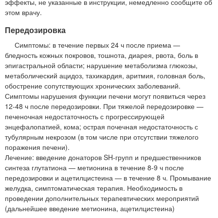
эффекты, не указанные в инструкции, немедленно сообщите об
этом врачу.
Передозировка
Симптомы: в течение первых 24 ч после приема —
бледность кожных покровов, тошнота, диарея, рвота, боль в
эпигастральной области; нарушение метаболизма глюкозы,
метаболический ацидоз, тахикардия, аритмия, головная боль,
обострение сопутствующих хронических заболеваний.
Симптомы нарушения функции печени могут появиться через
12-48 ч после передозировки. При тяжелой передозировке —
печеночная недостаточность с прогрессирующей
энцефалопатией, кома; острая почечная недостаточность с
тубулярным некрозом (в том числе при отсутствии тяжелого
поражения печени).
Лечение: введение донаторов SH-групп и предшественников
синтеза глутатиона — метионина в течение 8-9 ч после
передозировки и ацетилцистеина — в течение 8 ч. Промывание
желудка, симптоматическая терапия. Необходимость в
проведении дополнительных терапевтических мероприятий
(дальнейшее введение метионина, ацетилцистеина)