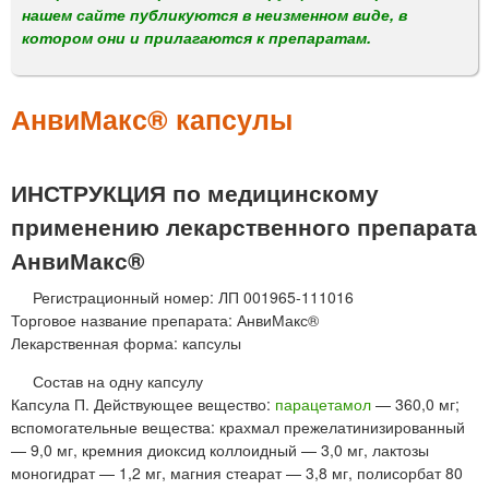
м
нашем сайте публикуются в неизменном виде, в
е
котором они и прилагаются к препаратам.
н
ю
АнвиМакс® капсулы
ИНСТРУКЦИЯ по медицинскому
применению лекарственного препарата
АнвиМакс®
Регистрационный номер: ЛП 001965-111016
Торговое название препарата: АнвиМакс®
Лекарственная форма: капсулы
Состав на одну капсулу
Капсула П. Действующее вещество:
парацетамол
— 360,0 мг;
вспомогательные вещества: крахмал прежелатинизированный
— 9,0 мг, кремния диоксид коллоидный — 3,0 мг, лактозы
моногидрат — 1,2 мг, магния стеарат — 3,8 мг, полисорбат 80