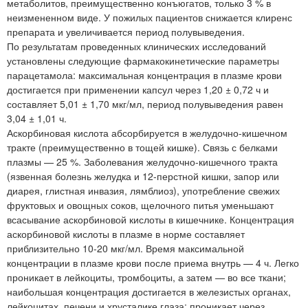
метаболитов, преимущественно конъюгатов, только 3 % в
неизмененном виде. У пожилых пациентов снижается клиренс
препарата и увеличивается период полувыведения.
По результатам проведенных клинических исследований
установлены следующие фармакокинетические параметры
парацетамола: максимальная концентрация в плазме крови
достигается при применении капсул через 1,20 ± 0,72 ч и
составляет 5,01 ± 1,70 мкг/мл, период полувыведения равен
3,04 ± 1,01 ч.
Аскорбиновая кислота абсорбируется в желудочно-кишечном
тракте (преимущественно в тощей кишке). Связь с белками
плазмы — 25 %. Заболевания желудочно-кишечного тракта
(язвенная болезнь желудка и 12-перстной кишки, запор или
диарея, глистная инвазия, лямблиоз), употребление свежих
фруктовых и овощных соков, щелочного питья уменьшают
всасывание аскорбиновой кислоты в кишечнике. Концентрация
аскорбиновой кислоты в плазме в норме составляет
приблизительно 10-20 мкг/мл. Время максимальной
концентрации в плазме крови после приема внутрь — 4 ч. Легко
проникает в лейкоциты, тромбоциты, а затем — во все ткани;
наибольшая концентрация достигается в железистых органах,
лейкоцитах, печени и хрусталике глаза; проникает через