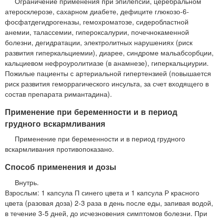
Ограничение применения при эпилепсии, церебральном
атеросклерозе, сахарном диабете, дефиците глюкозо-6-
фосфатдегидрогеназы, гемохроматозе, сидеробластной
анемии, талассемии, гипероксалурии, почечнокаменной
болезни, дегидратации, электролитных нарушениях (риск
развития гиперкальциемии), диарее, синдроме мальабсорбции,
кальциевом нефроуролитиазе (в анамнезе), гиперкальциурии.
Пожилые пациенты с артериальной гипертензией (повышается
риск развития геморрагического инсульта, за счет входящего в
состав препарата римантадина).
Применение при беременности и в период
грудного вскармливания
Применение при беременности и в период грудного
вскармливания противопоказано.
Способ применения и дозы
Внутрь.
Взрослым: 1 капсула П синего цвета и 1 капсула Р красного
цвета (разовая доза) 2-3 раза в день после еды, запивая водой,
в течение 3-5 дней, до исчезновения симптомов болезни. При