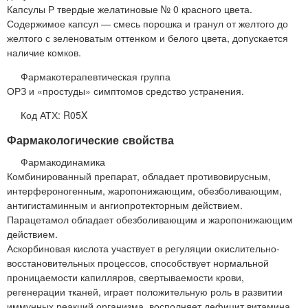
Капсулы Р твердые желатиновые № 0 красного цвета.
Содержимое капсул — смесь порошка и гранул от желтого до
желтого с зеленоватым оттенком и белого цвета, допускается
наличие комков.
Фармакотерапевтическая группа
ОРЗ и «простуды» симптомов средство устранения.
Код АТХ: R05X
Фармакологические свойства
Фармакодинамика
Комбинированный препарат, обладает противовирусным,
интерфероногенным, жаропонижающим, обезболивающим,
антигистаминным и ангиопротекторным действием.
Парацетамол обладает обезболивающим и жаропонижающим
действием.
Аскорбиновая кислота участвует в регуляции окислительно-
восстановительных процессов, способствует нормальной
проницаемости капилляров, свертываемости крови,
регенерации тканей, играет положительную роль в развитии
иммунных реакций организма, восполняет дефицит витамина