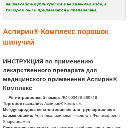
м
нашем сайте публикуются в неизменном виде, в
е
котором они и прилагаются к препаратам.
н
ю
Аспирин® Комплекс порошок
шипучий
ИНСТРУКЦИЯ по применению
лекарственного препарата для
медицинского применения Аспирин®
Комплекс
Регистрационный номер:
ЛС-000478-260716
Торговое название:
Аспирин® Комплекс
Международное непатентованное или группировочное
наименование:
Ацетилсалициловая кислота + Фенилэфрин +
Хлорфенамин
Лекарственная форма:
порошок шипучий для приготовления