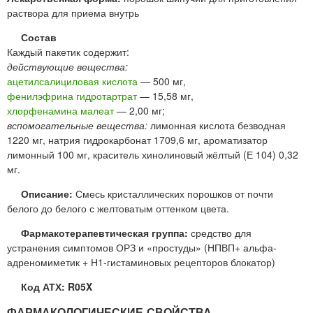
раствора для приема внутрь
Состав
Каждый пакетик содержит:
действующие вещества:
ацетилсалициловая кислота
— 500 мг,
фенилэфрина гидротартрат
— 15,58 мг,
хлорфенамина малеат
— 2,00 мг;
вспомогательные вещества:
лимонная кислота безводная
1220 мг, натрия гидрокарбонат 1709,6 мг, ароматизатор
лимонный 100 мг, краситель хинолиновый жёлтый (Е 104) 0,32
мг.
Описание:
Смесь кристаллических порошков от почти
белого до белого с желтоватым оттенком цвета.
Фармакотерапевтическая группа:
средство для
устранения симптомов ОРЗ и «простуды» (НПВП+ альфа-
адреномиметик + Н1-гистаминовых рецепторов блокатор)
Код АТХ: R05X
ФАРМАКОЛОГИЧЕСКИЕ СВОЙСТВА