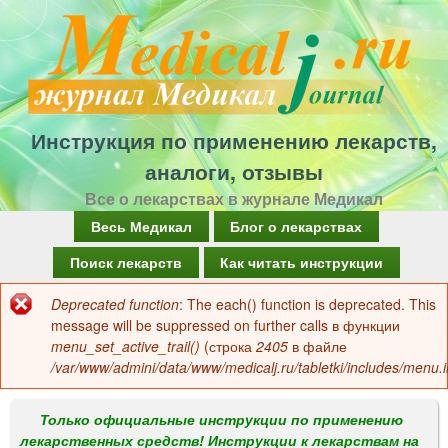
Перейти
к
основному
содержанию
Инструкция по применению лекарств,
аналоги, отзывы
Все о лекарствах в журнале Медикал
Г
Весь Медикал
Блог о лекарствах
л
Поиск лекарств
Как читать инструкции
а
Deprecated function
: The each() function is deprecated. This
Сообщение
в
message will be suppressed on further calls в функции
об
menu_set_active_trail()
(строка
2405
в файле
н
/var/www/admini/data/www/medicalj.ru/tabletki/includes/menu.i
ошибке
о
е
Только официальные инструкции по применению
лекарственных средств! Инструкции к лекарствам на