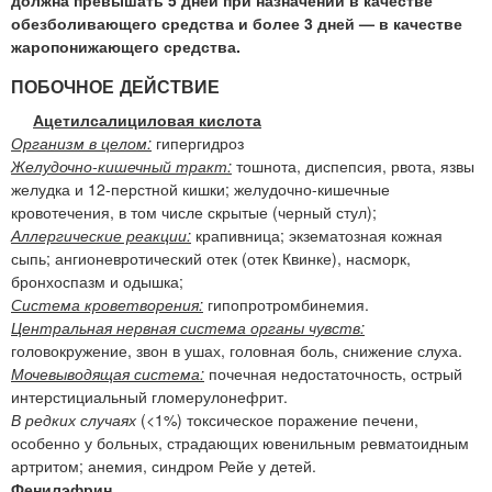
должна превышать 5 дней при назначении в качестве
обезболивающего средства и более 3 дней — в качестве
жаропонижающего средства.
ПОБОЧНОЕ ДЕЙСТВИЕ
Ацетилсалициловая кислота
Организм в целом:
гипергидроз
Желудочно-кишечный тракт:
тошнота, диспепсия, рвота, язвы
желудка и 12-перстной кишки; желудочно-кишечные
кровотечения, в том числе скрытые (черный стул);
Аллергические реакции:
крапивница; экзематозная кожная
сыпь; ангионевротический отек (отек Квинке), насморк,
бронхоспазм и одышка;
Система кроветворения:
гипопротромбинемия.
Центральная нервная система органы чувств:
головокружение, звон в ушах, головная боль, снижение слуха.
Мочевыводящая система:
почечная недостаточность, острый
интерстициальный гломерулонефрит.
В редких случаях
(<1%) токсическое поражение печени,
особенно у больных, страдающих ювенильным ревматоидным
артритом; анемия, синдром Рейе у детей.
Фенилэфрин