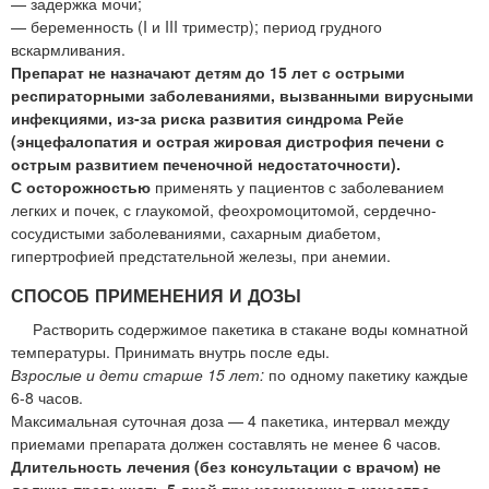
— задержка мочи;
— беременность (I и III триместр); период грудного
вскармливания.
Препарат не назначают детям до 15 лет с острыми
респираторными заболеваниями, вызванными вирусными
инфекциями, из-за риска развития синдрома Рейе
(энцефалопатия и острая жировая дистрофия печени с
острым развитием печеночной недостаточности).
С осторожностью
применять у пациентов с заболеванием
легких и почек, с глаукомой, феохромоцитомой, сердечно-
сосудистыми заболеваниями, сахарным диабетом,
гипертрофией предстательной железы, при анемии.
СПОСОБ ПРИМЕНЕНИЯ И ДОЗЫ
Растворить содержимое пакетика в стакане воды комнатной
температуры. Принимать внутрь после еды.
Взрослые и дети старше 15 лет:
по одному пакетику каждые
6-8 часов.
Максимальная суточная доза — 4 пакетика, интервал между
приемами препарата должен составлять не менее 6 часов.
Длительность лечения (без консультации с врачом) не