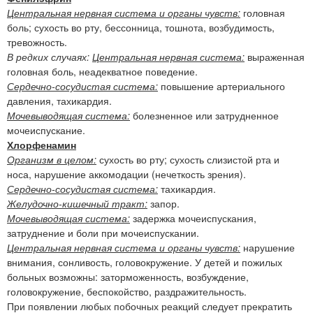
Центральная нервная система и органы чувств:
головная
боль; сухость во рту, бессонница, тошнота, возбудимость,
тревожность.
В редких случаях:
Центральная нервная система:
выраженная
головная боль, неадекватное поведение.
Сердечно-сосудистая система:
повышение артериального
давления, тахикардия.
Мочевыводящая система:
болезненное или затрудненное
мочеиспускание.
Хлорфенамин
Организм в целом:
сухость во рту; сухость слизистой рта и
носа, нарушение аккомодации (нечеткость зрения).
Сердечно-сосудистая система:
тахикардия.
Желудочно-кишечный тракт:
запор.
Мочевыводящая система:
задержка мочеиспускания,
затруднение и боли при мочеиспускании.
Центральная нервная система и органы чувств:
нарушение
внимания, сонливость, головокружение. У детей и пожилых
больных возможны: заторможенность, возбуждение,
головокружение, беспокойство, раздражительность.
При появлении любых побочных реакций следует прекратить