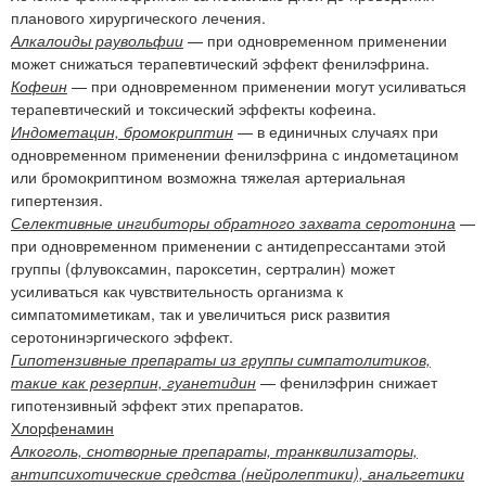
планового хирургического лечения.
Алкалоиды раувольфии
— при одновременном применении
может снижаться терапевтический эффект фенилэфрина.
Кофеин
— при одновременном применении могут усиливаться
терапевтический и токсический эффекты кофеина.
Индометацин, бромокриптин
— в единичных случаях при
одновременном применении фенилэфрина с индометацином
или бромокриптином возможна тяжелая артериальная
гипертензия.
Селективные ингибиторы обратного захвата серотонина
—
при одновременном применении с антидепрессантами этой
группы (флувоксамин, пароксетин, сертралин) может
усиливаться как чувствительность организма к
симпатомиметикам, так и увеличиться риск развития
серотонинэргического эффект.
Гипотензивные препараты из группы симпатолитиков,
такие как резерпин, гуанетидин
— фенилэфрин снижает
гипотензивный эффект этих препаратов.
Хлорфенамин
Алкоголь, снотворные препараты, транквилизаторы,
антипсихотические средства (нейролептики), анальгетики