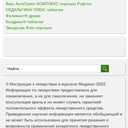
Викс АнтиГрипп КОМПЛЕКС порошок Рафтон
СЕДАЛЬГИН® ПЛЮС таблетки
Фалиминт® драже
Колдрекс® таблетки
Звездочка Флю порошок
Ф
о
© Инструкции к лекарствам в журнале Медикал 2022.
р
Информация по лекарствам предоставлена для
ознакомления, а не для самолечения, не заменяет
м
консультации врача и не может служить гарантией
а
положительного эффекта лекарственного средства.
Приведенная научная информация является обобщающей и
п
не может быть использована для принятия решения о
о
возможности применения конкретного лекарственного