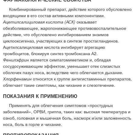
Комбинированный препарат, действие которого обусловлено
входящими в его состав активными компонентами.
Ацетилсалициловая кислота (АСК)
оказывает
обезболивающее, жаропонижающее противовоспалительное
действие, что обусловлено ингибированием энзимов
циклооксигеназ, участвующих в синтезе простагландинов.
Ацетилсалициловая кислота ингибирует агрегацию
тромбоцитов, блокируя синтез тромбоксана А2.
Фенилэфрин
является симпатомиметиком и, обладая
сосудосуживающим эффектом, уменьшает отек слизистых
оболочек пазух носа, вследствие чего облегчается дыхание.
Хлорфенамин
относится к группе антигистаминных препаратов,
облегчает такие симптомы, как чихание и слезотечение.
ПОКАЗАНИЯ К ПРИМЕНЕНИЮ
Применять для облегчения симптомов «простудных
заболеваний», ОРВИ, гриппа, таких как: высокая температура и
озноб, головная и мышечная боль, насморк и/или заложенность
носа, боль в горле и чихание.