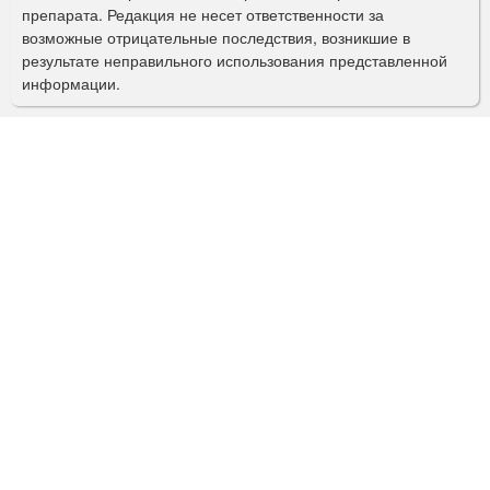
препарата. Редакция не несет ответственности за
и
возможные отрицательные последствия, возникшие в
с
результате неправильного использования представленной
информации.
к
а