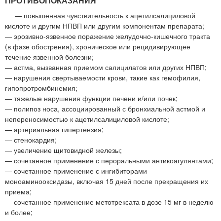
ПРОТИВОПОКАЗАНИЯ
— повышенная чувствительность к ацетилсалициловой
кислоте и другим НПВП или другим компонентам препарата;
— эрозивно-язвенное поражение желудочно-кишечного тракта
(в фазе обострения), хроническое или рецидивирующее
течение язвенной болезни;
— астма, вызванная приемом салицилатов или других НПВП;
— нарушения свертываемости крови, такие как гемофилия,
гипопротромбинемия;
— тяжелые нарушения функции печени и/или почек;
— полипоз носа, ассоциированный с бронхиальной астмой и
непереносимостью к ацетилсалициловой кислоте;
— артериальная гипертензия;
— стенокардия;
— увеличение щитовидной железы;
— сочетанное применение с пероральными антикоагулянтами;
— сочетанное применение с ингибиторами
моноаминооксидазы, включая 15 дней после прекращения их
приема;
— сочетанное применение метотрексата в дозе 15 мг в неделю
и более;