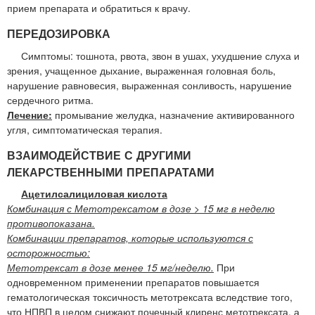
прием препарата и обратиться к врачу.
ПЕРЕДОЗИРОВКА
Симптомы: тошнота, рвота, звон в ушах, ухудшение слуха и
зрения, учащенное дыхание, выраженная головная боль,
нарушение равновесия, выраженная сонливость, нарушение
сердечного ритма.
Лечение:
промывание желудка, назначение активированного
угля, симптоматическая терапия.
ВЗАИМОДЕЙСТВИЕ С ДРУГИМИ
ЛЕКАРСТВЕННЫМИ ПРЕПАРАТАМИ
Ацетилсалициловая кислота
Комбинация с Метотрексатом в дозе > 15 мг в неделю
противопоказана.
Комбинации препаратов, которые используются с
осторожностью:
Метотрексат в дозе менее 15 мг/неделю.
При
одновременном применении препаратов повышается
гематологическая токсичность метотрексата вследствие того,
что НПВП в целом снижают почечный клиренс метотрексата, а