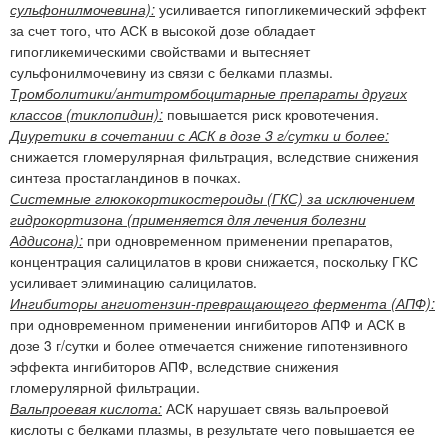
сульфонилмочевина):
усиливается гипогликемический эффект
за счет того, что АСК в высокой дозе обладает
гипогликемическими свойствами и вытесняет
сульфонилмочевину из связи с белками плазмы.
Тромболитики/антитромбоцитарные препараты других
классов (тиклопидин):
повышается риск кровотечения.
Диуретики в сочетании с АСК в дозе 3 г/сутки и более:
снижается гломерулярная фильтрация, вследствие снижения
синтеза простагландинов в почках.
Системные глюкокортикостероиды (ГКС) за исключением
гидрокортизона (применяется для лечения болезни
Аддисона):
при одновременном применении препаратов,
концентрация салицилатов в крови снижается, поскольку ГКС
усиливает элиминацию салицилатов.
Ингибиторы ангиотензин-превращающего фермента (АПФ):
при одновременном применении ингибиторов АПФ и АСК в
дозе 3 г/сутки и более отмечается снижение гипотензивного
эффекта ингибиторов АПФ, вследствие снижения
гломерулярной фильтрации.
Вальпроевая кислота:
АСК нарушает связь вальпроевой
кислоты с белками плазмы, в результате чего повышается ее