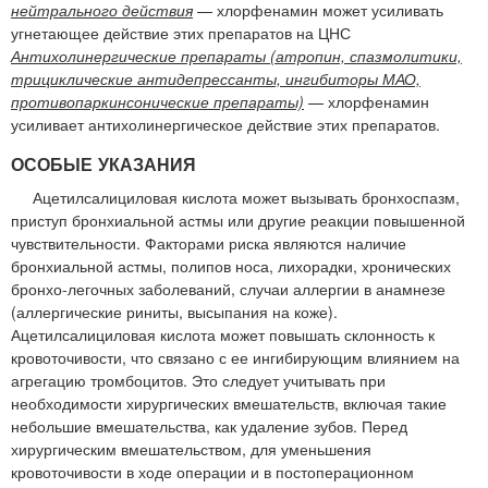
нейтрального действия
— хлорфенамин может усиливать
угнетающее действие этих препаратов на ЦНС
Антихолинергические препараты (атропин, спазмолитики,
трициклические антидепрессанты, ингибиторы МАО,
противопаркинсонические препараты)
— хлорфенамин
усиливает антихолинергическое действие этих препаратов.
ОСОБЫЕ УКАЗАНИЯ
Ацетилсалициловая кислота может вызывать бронхоспазм,
приступ бронхиальной астмы или другие реакции повышенной
чувствительности. Факторами риска являются наличие
бронхиальной астмы, полипов носа, лихорадки, хронических
бронхо-легочных заболеваний, случаи аллергии в анамнезе
(аллергические риниты, высыпания на коже).
Ацетилсалициловая кислота может повышать склонность к
кровоточивости, что связано с ее ингибирующим влиянием на
агрегацию тромбоцитов. Это следует учитывать при
необходимости хирургических вмешательств, включая такие
небольшие вмешательства, как удаление зубов. Перед
хирургическим вмешательством, для уменьшения
кровоточивости в ходе операции и в постоперационном