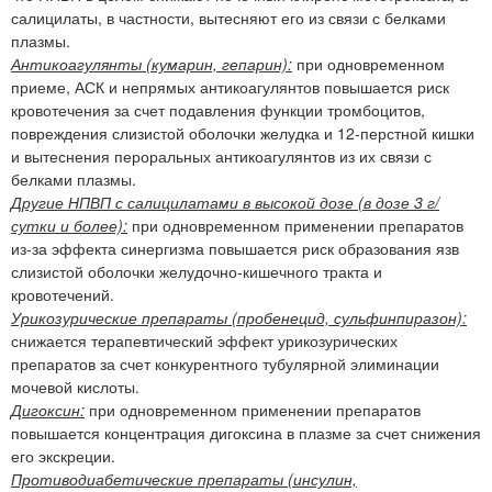
салицилаты, в частности, вытесняют его из связи с белками
плазмы.
Антикоагулянты (кумарин, гепарин):
при одновременном
приеме, АСК и непрямых антикоагулянтов повышается риск
кровотечения за счет подавления функции тромбоцитов,
повреждения слизистой оболочки желудка и 12-перстной кишки
и вытеснения пероральных антикоагулянтов из их связи с
белками плазмы.
Другие НПВП с салицилатами в высокой дозе (в дозе 3 г/
сутки и более):
при одновременном применении препаратов
из-за эффекта синергизма повышается риск образования язв
слизистой оболочки желудочно-кишечного тракта и
кровотечений.
Урикозурические препараты (пробенецид, сульфинпиразон):
снижается терапевтический эффект урикозурических
препаратов за счет конкурентного тубулярной элиминации
мочевой кислоты.
Дигоксин:
при одновременном применении препаратов
повышается концентрация дигоксина в плазме за счет снижения
его экскреции.
Противодиабетические препараты (инсулин,