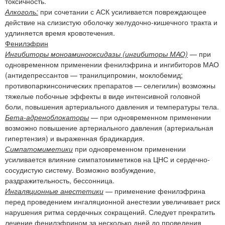
токсичность.
Алкоголь:
при сочетании с АСК усиливается повреждающее
действие на слизистую оболочку желудочно-кишечного тракта и
удлиняется время кровотечения.
Фенилэфрин
Ингибиторы моноаминооксидазы (ингибиторы МАО)
— при
одновременном применении фенилэфрина и ингибиторов МАО
(антидепрессантов — транилципромин, моклобемид;
противопаркинсонических препаратов — селегилин) возможны
тяжелые побочные эффекты в виде интенсивной головной
боли, повышения артериального давления и температуры тела.
Бета-адреноблокаторы
— при одновременном применении
возможно повышение артериального давления (артериальная
гипертензия) и выраженная брадикардия.
Симпатомиметики
при одновременном применении
усиливается влияние симпатомиметиков на ЦНС и сердечно-
сосудистую систему. Возможно возбуждение,
раздражительность, бессонница.
Ингаляционные анестетики
— применение фенилэфрина
перед проведением ингаляционной анестезии увеличивает риск
нарушения ритма сердечных сокращений. Следует прекратить
лечение фенилэфрином за несколько дней до проведения