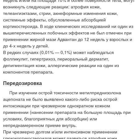
возникнуть следующие реакции: атрофия кожи,
телеангиэктазии, стрии, акнеформные изменения кожи,
системные эффекты, обусловленные абсорбцией
кортикостероида. В ходе клинических исследований ни один из
вышеперечисленных побочных эффектов не был отмечен при
применении жирной мази Адвантан до 12 недель у взрослых и
до 4-х недель у детей.
В редких случаях (0,01% — 0,1%) может наблюдаться
фолликулит, гипертрихоз, периоральный дерматит,
депигментация кожи, аллергические реакции на один из
компонентов препарата.
Передозировка
При изучении острой токсичности метилпреднизолона
ацепоната не было выявлено какого-либо риска острой
интоксикации при чрезмерном однократном кожном
применении (нанесении препарата на большую площадь при
условиях, благоприятных для абсорбции) или
непреднамеренном приеме внутрь.
При чрезмерно долгом и/или интенсивном применении
глюкокортикостероидов может развиться атрофия кожи