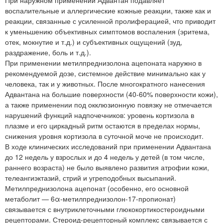
воспалительные и аллергические кожные реакции, также как и
реакции, связанные с усиленной пролиферацией, что приводит
к уменьшению объективных симптомов воспаления (эритема,
отек, мокнутие и т.д.) и субъективных ощущений (зуд,
раздражение, боль и т.д.).
При применении метилпреднизолона ацепоната наружно в
рекомендуемой дозе, системное действие минимально как у
человека, так и у животных. После многократного нанесения
Адвантана на большие поверхности (40-60% поверхности кожи),
а также применении под окклюзионную повязку не отмечается
нарушений функций надпочечников: уровень кортизола в
плазме и его циркадный ритм остаются в пределах нормы,
снижения уровня кортизола в суточной моче не происходит.
В ходе клинических исследований при применении Адвантана
до 12 недель у взрослых и до 4 недель у детей (в том числе,
раннего возраста) не было выявлено развития атрофии кожи,
телеангиэктазий, стрий и угреподобных высыпаний.
Метилпреднизолона ацепонат (особенно, его основной
метаболит — 6α-метилпреднизолон-17-пропионат)
связывается с внутриклеточными глюкокортикостероидными
рецепторами. Стероид-рецепторный комплекс связывается с