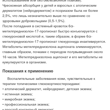
Чрескожная абсорбция у детей и взрослых с атопическим
дерматитом (нейродермитом) и псориазом была не более
2,5%, что лишь незначительно выше по сравнению со
здоровыми добровольцами (0,5-1,5%).
После попадания в системный кровоток 6α-
метилпреднизолон-17-пропионат быстро конъюгируется с
глюкуроновой кислотой и, таким образом, в форме 6α-
метилпреднизолон-17-пропионат глюкуронида инактивируется.
Метаболиты метилпреднизолона ацепоната элиминируются,
главным образом, почками с периодом полувыведения около
16 часов. Метилпреднизолона ацепонат и его метаболиты не
кумулируются в организме.
Показания к применению
Воспалительные заболевания кожи, чувствительные к
терапии топическими глюкокортикостероидами:
• атопический дерматит, нейродермит, детская экзема;
• истинная экзема;
• микробная экзема;
• профессиональная экзема;
• простой контактный дерматит;