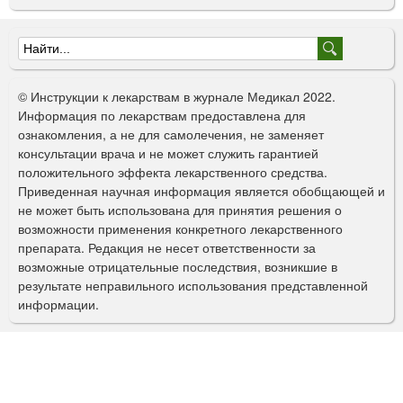
Ф
о
© Инструкции к лекарствам в журнале Медикал 2022.
р
Информация по лекарствам предоставлена для
ознакомления, а не для самолечения, не заменяет
м
консультации врача и не может служить гарантией
а
положительного эффекта лекарственного средства.
Приведенная научная информация является обобщающей и
п
не может быть использована для принятия решения о
о
возможности применения конкретного лекарственного
препарата. Редакция не несет ответственности за
и
возможные отрицательные последствия, возникшие в
с
результате неправильного использования представленной
информации.
к
а