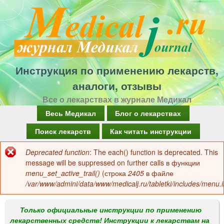
Перейти
к
основному
содержанию
Инструкция по применению лекарств,
аналоги, отзывы
Все о лекарствах в журнале Медикал
Г
Весь Медикал
Блог о лекарствах
л
Поиск лекарств
Как читать инструкции
а
Deprecated function
: The each() function is deprecated. This
Сообщение
в
message will be suppressed on further calls в функции
об
menu_set_active_trail()
(строка
2405
в файле
н
/var/www/admini/data/www/medicalj.ru/tabletki/includes/menu.i
ошибке
о
е
Только официальные инструкции по применению
лекарственных средств! Инструкции к лекарствам на