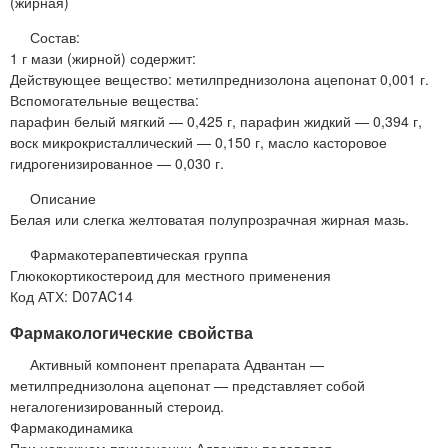
(жирная)
Состав:
1 г мази (жирной) содержит:
Действующее вещество: метилпреднизолона ацепонат 0,001 г.
Вспомогательные вещества:
парафин белый мягкий — 0,425 г, парафин жидкий — 0,394 г,
воск микрокристаллический — 0,150 г, масло касторовое
гидрогенизированное — 0,030 г.
Описание
Белая или слегка желтоватая полупрозрачная жирная мазь.
Фармакотерапевтическая группа
Глюкокортикостероид для местного применения
Код АТХ: D07AC14
Фармакологические свойства
Активный компонент препарата Адвантан —
метилпреднизолона ацепонат — представляет собой
негалогенизированный стероид.
Фармакодинамика
При наружном применении Адвантан подавляет