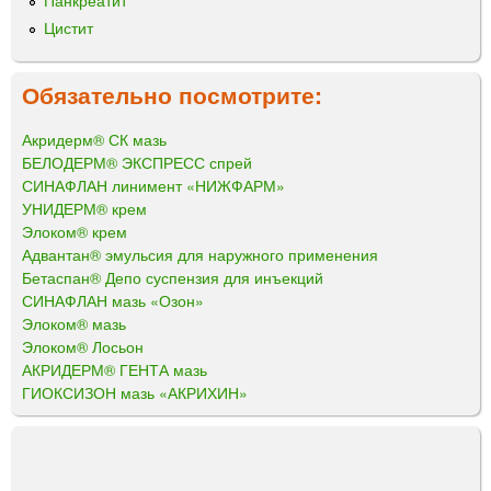
Панкреатит
Цистит
Обязательно посмотрите:
Акридерм® СК мазь
БЕЛОДЕРМ® ЭКСПРЕСС спрей
СИНАФЛАН линимент «НИЖФАРМ»
УНИДЕРМ® крем
Элоком® крем
Адвантан® эмульсия для наружного применения
Бетаспан® Депо суспензия для инъекций
СИНАФЛАН мазь «Озон»
Элоком® мазь
Элоком® Лосьон
АКРИДЕРМ® ГЕНТА мазь
ГИОКСИЗОН мазь «АКРИХИН»