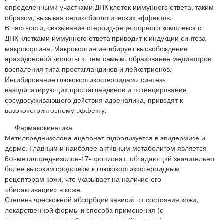
определенными участками ДНК клеток иммунного ответа, таким
образом, вызывая серию биологических эффектов.
В частности, связывание стероид-рецепторного комплекса с
ДНК клетками иммунного ответа приводит к индукции синтеза
макрокортина. Макрокортин ингибирует высвобождение
арахидоновой кислоты и, тем самым, образование медиаторов
воспаления типа простагландинов и лейкотриенов.
Ингибирование глюкокортикостероидами синтеза
вазодилатирующих простагландинов и потенцирование
сосудосуживающего действия адреналина, приводят к
вазоконстрикторному эффекту.
Фармакокинетика
Метилпреднизолона ацепонат гидролизуется в эпидермисе и
дерме. Главным и наиболее активным метаболитом является
6α-метилпреднизолон-17-пропионат, обладающий значительно
более высоким сродством к глюкокортикостероидным
рецепторам кожи, что указывает на наличие его
«биоактивации» в коже.
Степень чрескожной абсорбции зависит от состояния кожи,
лекарственной формы и способа применения (с
использованием или без окклюзионной повязки).