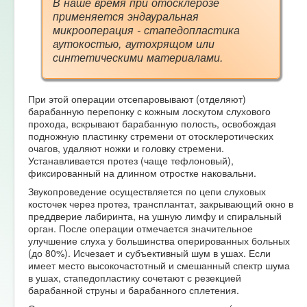
В наше время при отосклерозе
применяется эндауральная
микрооперация - стапедопластика
аутокостью, аутохрящом или
синтетическими материалами.
При этой операции отсепаровывают (отделяют)
барабанную перепонку с кожным лоскутом слухового
прохода, вскрывают барабанную полость, освобождая
подножную пластинку стремени от отосклеротических
очагов, удаляют ножки и головку стремени.
Устанавливается протез (чаще тефлоновый),
фиксированный на длинном отростке наковальни.
Звукопроведение осуществляется по цепи слуховых
косточек через протез, трансплантат, закрывающий окно в
преддверие лабиринта, на ушную лимфу и спиральный
орган. После операции отмечается значительное
улучшение слуха у большинства оперированных больных
(до 80%). Исчезает и субъективный шум в ушах. Если
имеет место высокочастотный и смешанный спектр шума
в ушах, стапедопластику сочетают с резекцией
барабанной струны и барабанного сплетения.