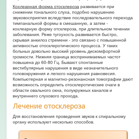
Кохлеарная форма отосклероза
развивается при
снижении тонального слуха, подобно нарушению
звуковосприятия вследствие последовательного перехода
тимпанальной формы в смешанную, а затем -
кохлеарную форму отсклероза, при длительном течении
заболевания. Реже тугоухость развивается быстро,
скрывая анкилоз стремени - это связано с повышенной
активностью отосклеротического процесса. У таких
больных довольно высокий уровень дискомфортной
громкости. Нижняя граница воспринимаемых частот
повышена до 60-80 Гц. Бывают спонтанные
вестибулярные нарушения в виде незначительного
головокружения и легкого нарушения равновесия.
Компьютерная и магнитно-резонансная томографии дают
возможность определить отосклеротические очаги в
области овального окна, полукружных каналов и
внутреннего слухового прохода.
Лечение отосклероза
Для восстановления проведения звуков к спиральному
органу используют несколько способов.