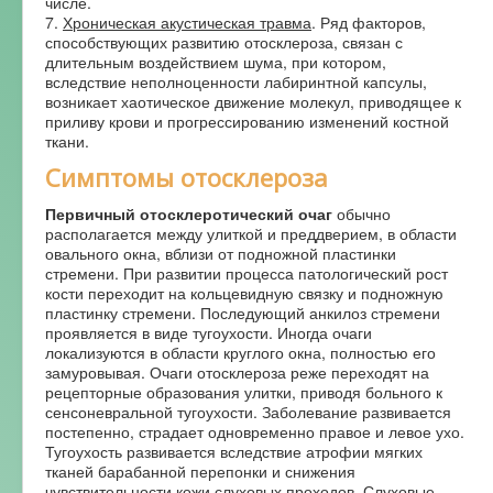
числе.
7.
Хроническая акустическая травма
. Ряд факторов,
способствующих развитию отосклероза, связан с
длительным воздействием шума, при котором,
вследствие неполноценности лабиринтной капсулы,
возникает хаотическое движение молекул, приводящее к
приливу крови и прогрессированию изменений костной
ткани.
Симптомы отосклероза
Первичный отосклеротический очаг
обычно
располагается между улиткой и преддверием, в области
овального окна, вблизи от подножной пластинки
стремени. При развитии процесса патологический рост
кости переходит на кольцевидную связку и подножную
пластинку стремени. Последующий анкилоз стремени
проявляется в виде тугоухости. Иногда очаги
локализуются в области круглого окна, полностью его
замуровывая. Очаги отосклероза реже переходят на
рецепторные образования улитки, приводя больного к
сенсоневральной тугоухости. Заболевание развивается
постепенно, страдает одновременно правое и левое ухо.
Тугоухость развивается вследствие атрофии мягких
тканей барабанной перепонки и снижения
чувствительности кожи слуховых проходов. Слуховые