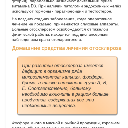
фторид), параллельно назначают длительный приём
витамина D3. При наличии патологии эндокринных желёз
используют гормоны - паратиреоидин и тестостерон.
На поздних стадиях заболевания, когда оперативное
лечение не показано, применяются слуховые аппараты.
Больные отосклерозом освобождаются от тяжёлой
физической работы, находятся под диспансерным
наблюдением врача-отоларинголога.
Домашние средства лечения отосклероза
При развитии отосклероза имеется
дефицит в организме ряда
микроэлементов: кальция, фосфора,
брома, а также витаминов групп А, В,
Е. Соответственно, больному
необходимо включить в рацион больше
продуктов, содержащих все эти
необходимые вещества.
Фосфора много в мясной и рыбной продукции, коровьем
молоке, яйцах, семечках, сыре, фасоли и горохе,