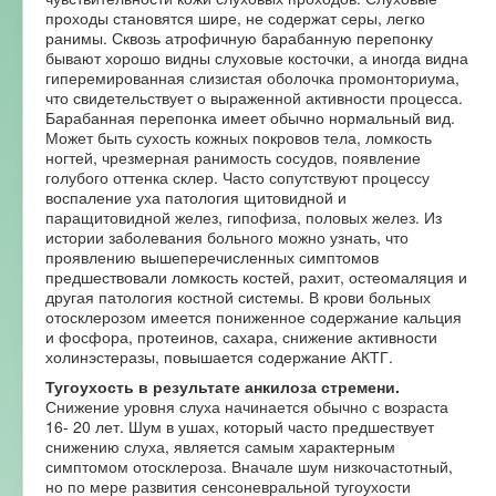
проходы становятся шире, не содержат серы, легко
ранимы. Сквозь атрофичную барабанную перепонку
бывают хорошо видны слуховые косточки, а иногда видна
гиперемированная слизистая оболочка промонториума,
что свидетельствует о выраженной активности процесса.
Барабанная перепонка имеет обычно нормальный вид.
Может быть сухость кожных покровов тела, ломкость
ногтей, чрезмерная ранимость сосудов, появление
голубого оттенка склер. Часто сопутствуют процессу
воспаление уха патология щитовидной и
паращитовидной желез, гипофиза, половых желез. Из
истории заболевания больного можно узнать, что
проявлению вышеперечисленных симптомов
предшествовали ломкость костей, рахит, остеомаляция и
другая патология костной системы. В крови больных
отосклерозом имеется пониженное содержание кальция
и фосфора, протеинов, сахара, снижение активности
холинэстеразы, повышается содержание АКТГ.
Тугоухость в результате анкилоза стремени.
Снижение уровня слуха начинается обычно с возраста
16- 20 лет. Шум в ушах, который часто предшествует
снижению слуха, является самым характерным
симптомом отосклероза. Вначале шум низкочастотный,
но по мере развития сенсоневральной тугоухости