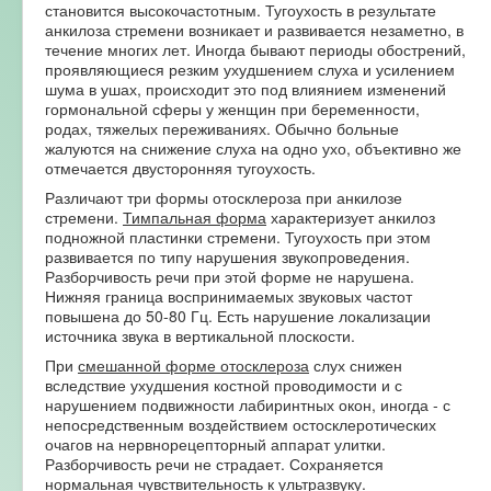
становится высокочастотным. Тугоухость в результате
анкилоза стремени возникает и развивается незаметно, в
течение многих лет. Иногда бывают периоды обострений,
проявляющиеся резким ухудшением слуха и усилением
шума в ушах, происходит это под влиянием изменений
гормональной сферы у женщин при беременности,
родах, тяжелых переживаниях. Обычно больные
жалуются на снижение слуха на одно ухо, объективно же
отмечается двусторонняя тугоухость.
Различают три формы отосклероза при анкилозе
стремени.
Тимпальная форма
характеризует анкилоз
подножной пластинки стремени. Тугоухость при этом
развивается по типу нарушения звукопроведения.
Разборчивость речи при этой форме не нарушена.
Нижняя граница воспринимаемых звуковых частот
повышена до 50-80 Гц. Есть нарушение локализации
источника звука в вертикальной плоскости.
При
смешанной форме отосклероза
слух снижен
вследствие ухудшения костной проводимости и с
нарушением подвижности лабиринтных окон, иногда - с
непосредственным воздействием остосклеротических
очагов на нервнорецепторный аппарат улитки.
Разборчивость речи не страдает. Сохраняется
нормальная чувствительность к ультразвуку.