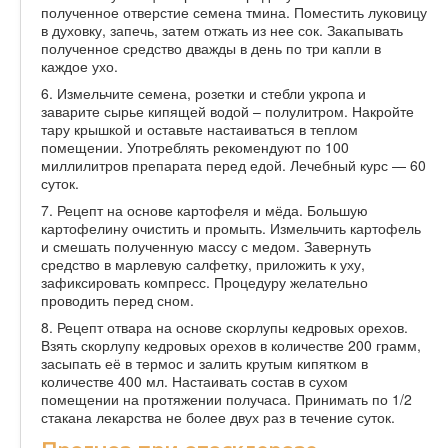
полученное отверстие семена тмина. Поместить луковицу
в духовку, запечь, затем отжать из нее сок. Закапывать
полученное средство дважды в день по три капли в
каждое ухо.
6. Измельчите семена, розетки и стебли укропа и
заварите сырье кипящей водой – полулитром. Накройте
тару крышкой и оставьте настаиваться в теплом
помещении. Употреблять рекомендуют по 100
миллилитров препарата перед едой. Лечебный курс — 60
суток.
7. Рецепт на основе картофеля и мёда. Большую
картофелину очистить и промыть. Измельчить картофель
и смешать полученную массу с медом. Завернуть
средство в марлевую салфетку, приложить к уху,
зафиксировать компресс. Процедуру желательно
проводить перед сном.
8. Рецепт отвара на основе скорлупы кедровых орехов.
Взять скорлупу кедровых орехов в количестве 200 грамм,
засыпать её в термос и залить крутым кипятком в
количестве 400 мл. Настаивать состав в сухом
помещении на протяжении получаса. Принимать по 1/2
стакана лекарства не более двух раз в течение суток.