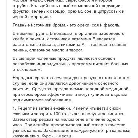
отрубях. Кальций есть в рыбе и молочной продукции,
фруктах, зеленых овощах, орехах, сое, в цитрусовых и
черной смородине.
Главные источники брома - это орехи, соя и фасоль.
Витамины группы В попадают в организм из зернового
хлеба и печени. Источником витамина Е является
растительные масла, а витамина А — говяжья и свиная
печень, сливочное масло и творог.
Вышеперечисленные продукты являются основой
разработки индивидуальных программ питания больных
отосклерозом.
Народные средства лечения дают результат только в том
случае, если они являются дополнением основного
лечения. Средства, предлагаемые народной медициной,
при отосклерозе эффективны и могут купировать целый
ряд симптомов заболевания.
1. Рецепт из ветвей ежевики. Измельчить ветви сизой
ежевики и заварить 100 гр. сырья в полулитре кипятка.
Затем отвар держат на малом огне в течение одного
часа. Применяйте профильтрованный отвар в качестве
ушных капель. Закапывайте в каждое ухо по три капельки
каждодневно. Курс - 1 месяц.