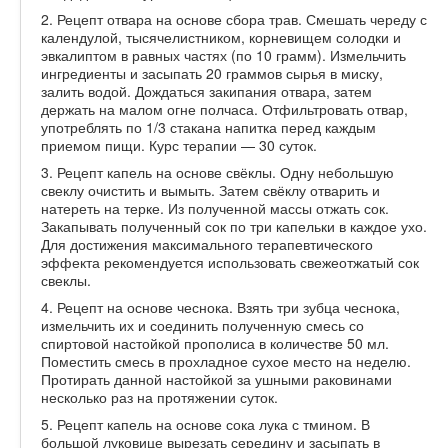
2. Рецепт отвара на основе сбора трав. Смешать череду с
календулой, тысячелистником, корневищем солодки и
эвкалиптом в равных частях (по 10 грамм). Измельчить
ингредиенты и засыпать 20 граммов сырья в миску,
залить водой. Дождаться закипания отвара, затем
держать на малом огне полчаса. Отфильтровать отвар,
употреблять по 1/3 стакана напитка перед каждым
приемом пищи. Курс терапии — 30 суток.
3. Рецепт капель на основе свёклы. Одну небольшую
свеклу очистить и вымыть. Затем свёклу отварить и
натереть на терке. Из полученной массы отжать сок.
Закапывать полученный сок по три капельки в каждое ухо.
Для достижения максимального терапевтического
эффекта рекомендуется использовать свежеотжатый сок
свеклы.
4. Рецепт на основе чеснока. Взять три зубца чеснока,
измельчить их и соединить полученную смесь со
спиртовой настойкой прополиса в количестве 50 мл.
Поместить смесь в прохладное сухое место на неделю.
Протирать данной настойкой за ушными раковинами
несколько раз на протяжении суток.
5. Рецепт капель на основе сока лука с тмином. В
большой луковице вырезать середину и засыпать в