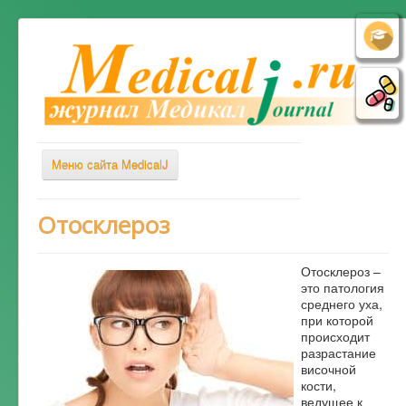
Меню сайта MedicalJ
Весь Медикал
Отосклероз
Симптомы
Отосклероз –
Заболевания
это патология
среднего уха,
Диагностика
при которой
Лечение
происходит
разрастание
Советы врача
височной
кости,
Альтернативная медицина
ведущее к