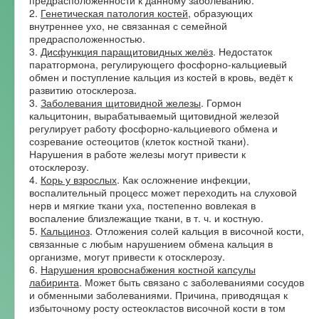
2.
Генетическая патология костей
, образующих
внутреннее ухо, не связанная с семейной
предрасположенностью.
3.
Дисфункция паращитовидных желёз
. Недостаток
паратгормона, регулирующего фосфорно-кальциевый
обмен и поступление кальция из костей в кровь, ведёт к
развитию отосклероза.
3.
Заболевания щитовидной железы
. Гормон
кальцитонин, вырабатываемый щитовидной железой
регулирует работу фосфорно-кальциевого обмена и
созревание остеоцитов (клеток костной ткани).
Нарушения в работе железы могут привести к
отосклерозу.
4.
Корь у взрослых
. Как осложнение инфекции,
воспалительный процесс может переходить на слуховой
нерв и мягкие ткани уха, постепенно вовлекая в
воспаление близлежащие ткани, в т. ч. и костную.
5.
Кальциноз
. Отложения солей кальция в височной кости,
связанные с любым нарушением обмена кальция в
организме, могут привести к отосклерозу.
6.
Нарушения кровоснабжения костной капсулы
лабиринта
. Может быть связано с заболеваниями сосудов
и обменными заболеваниями. Причина, приводящая к
избыточному росту остеокластов височной кости в том