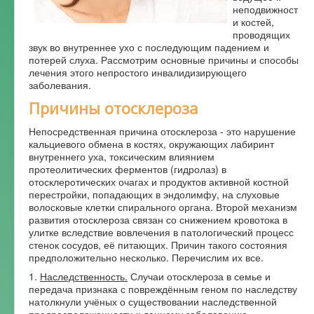
неподвижност
Форум
и костей,
проводящих
звук во внутреннее ухо с последующим падением и
потерей слуха. Рассмотрим основные причины и способы
лечения этого непростого инвалидизирующего
заболевания.
Причины отосклероза
Непосредственная причина отосклероза - это нарушение
кальциевого обмена в костях, окружающих лабиринт
внутреннего уха, токсическим влиянием
протеолитических ферментов (гидролаз) в
отосклеротических очагах и продуктов активной костной
перестройки, попадающих в эндолимфу, на слуховые
волосковые клетки спирального органа. Второй механизм
развития отосклероза связан со снижением кровотока в
улитке вследствие вовлечения в патологический процесс
стенок сосудов, её питающих. Причин такого состояния
предположительно несколько. Перечислим их все.
1.
Наследственность.
Случаи отосклероза в семье и
передача признака с повреждённым геном по наследству
натолкнули учёных о существовании наследственной
предрасположенности к данному заболеванию.