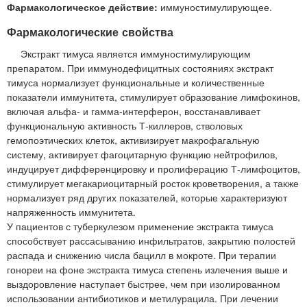
Фармакологическое действие:
иммуностимулирующее.
Фармакологические свойства
Экстракт тимуса является иммуностимулирующим
препаратом. При иммунодефицитных состояниях экстракт
тимуса нормализует функциональные и количественные
показатели иммунитета, стимулирует образование лимфокинов,
включая альфа- и гамма-интерферон, восстанавливает
функциональную активность Т-киллеров, стволовых
гемопоэтических клеток, активизирует макрофагальную
систему, активирует фагоцитарную функцию нейтрофилов,
индуцирует дифференцировку и пролиферацию Т-лимфоцитов,
стимулирует мегакариоцитарный росток кроветворения, а также
нормализует ряд других показателей, которые характеризуют
напряженность иммунитета.
У пациентов с туберкулезом применение экстракта тимуса
способствует рассасыванию инфильтратов, закрытию полостей
распада и снижению числа бацилл в мокроте. При терапии
гонореи на фоне экстракта тимуса степень излечения выше и
выздоровление наступает быстрее, чем при изолированном
использовании антибиотиков и метилурацила. При лечении