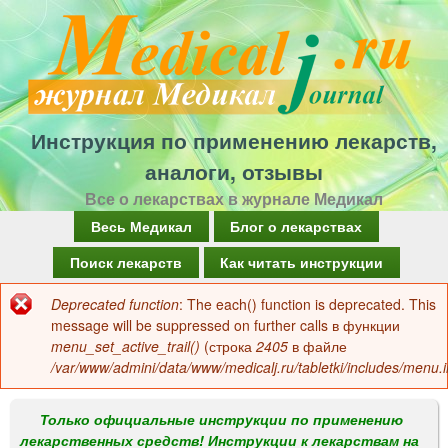
Перейти
к
основному
содержанию
Инструкция по применению лекарств,
аналоги, отзывы
Все о лекарствах в журнале Медикал
Г
Весь Медикал
Блог о лекарствах
л
Поиск лекарств
Как читать инструкции
а
Deprecated function
: The each() function is deprecated. This
Сообщение
в
message will be suppressed on further calls в функции
об
menu_set_active_trail()
(строка
2405
в файле
н
/var/www/admini/data/www/medicalj.ru/tabletki/includes/menu.i
ошибке
о
е
Только официальные инструкции по применению
лекарственных средств! Инструкции к лекарствам на