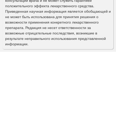
консультации врача и не может служить гарантией
а
положительного эффекта лекарственного средства.
Приведенная научная информация является обобщающей и
п
не может быть использована для принятия решения о
о
возможности применения конкретного лекарственного
препарата. Редакция не несет ответственности за
и
возможные отрицательные последствия, возникшие в
с
результате неправильного использования представленной
информации.
к
а