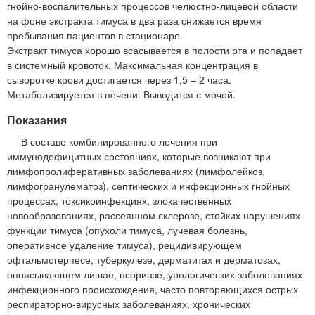
гнойно-воспалительных процессов челюстно-лицевой области
на фоне экстракта тимуса в два раза снижается время
пребывания пациентов в стационаре.
Экстракт тимуса хорошо всасывается в полости рта и попадает
в системный кровоток. Максимальная концентрация в
сыворотке крови достигается через 1,5 – 2 часа.
Метаболизируется в печени. Выводится с мочой.
Показания
В составе комбинированного лечения при
иммунодефицитных состояниях, которые возникают при
лимфопролиферативных заболеваниях (лимфолейкоз,
лимфогранулематоз), септических и инфекционных гнойных
процессах, токсикоинфекциях, злокачественных
новообразованиях, рассеянном склерозе, стойких нарушениях
функции тимуса (опухоли тимуса, лучевая болезнь,
оперативное удаление тимуса), рецидивирующем
офтальмогерпесе, туберкулезе, дерматитах и дерматозах,
опоясывающем лишае, псориазе, урологических заболеваниях
инфекционного происхождения, часто повторяющихся острых
респираторно-вирусных заболеваниях, хронических