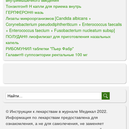
внутримышечного введения
Тонзилгон® Н капли для приема внутрь
ГЕРПФЕРОН® мазь
Лизаты микроорганизмов [Candida albicans +
Corynebacterium pseudodiphtheriticum + Enterococcus faecalis
+ Enterococcus faecium + Fusobacterium nucleatum subsp]
ПОЛУДАН® лиофилизат для приготовления назальных
капель
РИБОМУНИЛ таблетки "Пьер Фабр"
Галавит® суппозитории ректальные 100 мг
Ф
о
© Инструкции к лекарствам в журнале Медикал 2022.
р
Информация по лекарствам предоставлена для
ознакомления, а не для самолечения, не заменяет
м