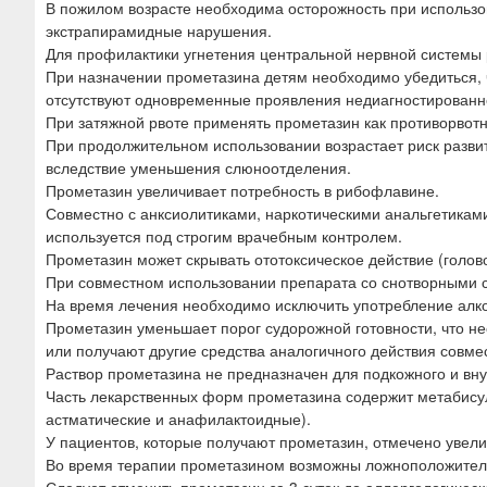
В пожилом возрасте необходима осторожность при использов
экстрапирамидные нарушения.
Для профилактики угнетения центральной нервной системы
При назначении прометазина детям необходимо убедиться, 
отсутствуют одновременные проявления недиагностированн
При затяжной рвоте применять прометазин как противорвотно
При продолжительном использовании возрастает риск развит
вследствие уменьшения слюноотделения.
Прометазин увеличивает потребность в рибофлавине.
Совместно с анксиолитиками, наркотическими анальгетикам
используется под строгим врачебным контролем.
Прометазин может скрывать ототоксическое действие (голов
При совместном использовании препарата со снотворными с
На время лечения необходимо исключить употребление алко
Прометазин уменьшает порог судорожной готовности, что не
или получают другие средства аналогичного действия совме
Раствор прометазина не предназначен для подкожного и вн
Часть лекарственных форм прометазина содержит метабисул
астматические и анафилактоидные).
У пациентов, которые получают прометазин, отмечено увели
Во время терапии прометазином возможны ложноположитель