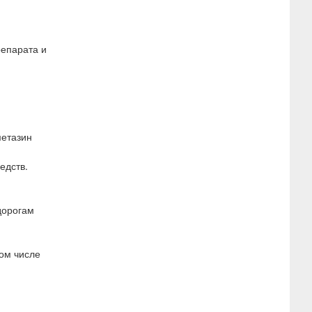
репарата и
метазин
едств.
дорогам
ом числе