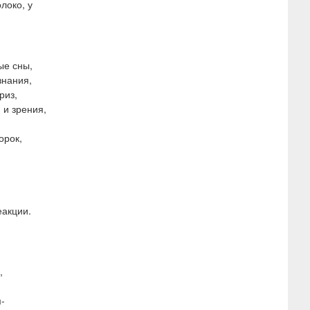
локо, у
ые сны,
знания,
риз,
 и зрения,
орок,
еакции.
,
-