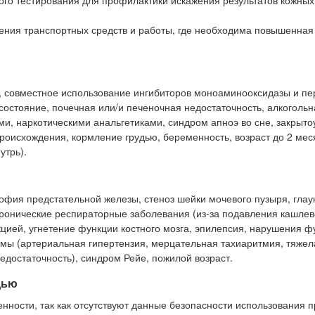
кого тестирования для профилактики искажения результатов кожных
дения транспортных средств и работы, где необходима повышенная
.
), совместное использование ингибиторов моноаминооксидазы и пе
состояние, почечная или/и печеночная недостаточность, алкогольн
и, наркотическими анальгетиками, синдром апноэ во сне, закрыто
роисхождения, кормление грудью, беременность, возраст до 2 мес
утрь).
офия предстательной железы, стеноз шейки мочевого пузыря, глау
хронические респираторные заболевания (из-за подавления кашлев
цией, угнетение функции костного мозга, эпилепсия, нарушения ф
емы (артериальная гипертензия, мерцательная тахиаритмия, тяжел
достаточность), синдром Рейе, пожилой возраст.
дью
ности, так как отсутствуют данные безопасности использования п