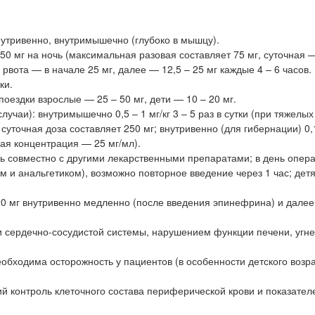
нутривенно, внутримышечно (глубоко в мышцу).
– 50 мг на ночь (максимальная разовая составляет 75 мг, суточная —
и рвота — в начале 25 мг, далее — 12,5 – 25 мг каждые 4 – 6 часов.
ки.
оездки взрослые — 25 – 50 мг, дети — 10 – 20 мг.
учаи): внутримышечно 0,5 – 1 мг/кг 3 – 5 раз в сутки (при тяжелых
суточная доза составляет 250 мг; внутривенно (для гибернации) 0,1
мая концентрация — 25 мг/мл).
рь совместно с другими лекарственными препаратами; в день опера
м и анальгетиком), возможно повторное введение через 1 час; дет
0 мг внутривенно медленно (после введения эпинефрина) и далее
и сердечно-сосудистой системы, нарушением функции печени, угн
бходима осторожность у пациентов (в особенности детского возра
 контроль клеточного состава периферической крови и показател