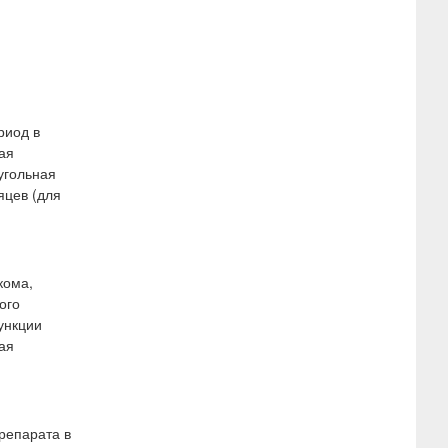
риод в
ая
угольная
яцев (для
кома,
ого
ункции
ая
репарата в