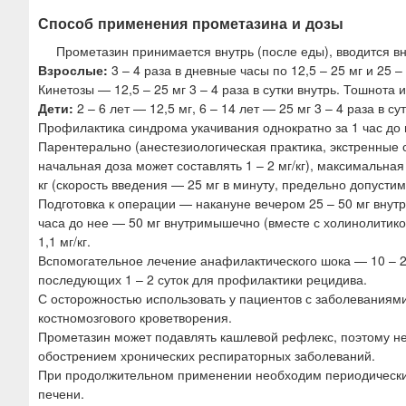
Способ применения прометазина и дозы
Прометазин принимается внутрь (после еды), вводится в
Взрослые:
3 – 4 раза в дневные часы по 12,5 – 25 мг и 25 
Кинетозы — 12,5 – 25 мг 3 – 4 раза в сутки внутрь. Тошнота 
Дети:
2 – 6 лет — 12,5 мг, 6 – 14 лет — 25 мг 3 – 4 раза в сут
Профилактика синдрома укачивания однократно за 1 час до п
Парентерально (анестезиологическая практика, экстренные сл
начальная доза может составлять 1 – 2 мг/кг), максимальная 
кг (скорость введения — 25 мг в минуту, предельно допусти
Подготовка к операции — накануне вечером 25 – 50 мг внут
часа до нее — 50 мг внутримышечно (вместе с холинолитико
1,1 мг/кг.
Вспомогательное лечение анафилактического шока — 10 – 2
последующих 1 – 2 суток для профилактики рецидива.
С осторожностью использовать у пациентов с заболеваниям
костномозгового кроветворения.
Прометазин может подавлять кашлевой рефлекс, поэтому нео
обострением хронических респираторных заболеваний.
При продолжительном применении необходим периодический
печени.