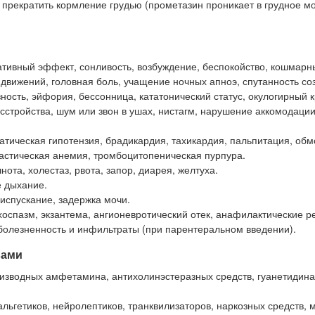
прекратить кормление грудью (прометазин проникает в грудное мо
тивный эффект, сонливость, возбуждение, беспокойство, кошмарн
 движений, головная боль, учащение ночных апноэ, спутанность со
ность, эйфория, бессонница, кататонический статус, окулогирный к
стройства, шум или звон в ушах, нистагм, нарушение аккомодации
атическая гипотензия, брадикардия, тахикардия, пальпитация, обм
ластическая анемия, тромбоцитопеническая пурпура.
нота, холестаз, рвота, запор, диарея, желтуха.
е дыхание.
испускание, задержка мочи.
хоспазм, экзантема, ангионевротический отек, анафилактические р
олезненность и инфильтраты (при парентеральном введении).
вами
изводных амфетамина, антихолинэстеразных средств, гуанетидина
ьгетиков, нейролептиков, транквилизаторов, наркозных средств, м