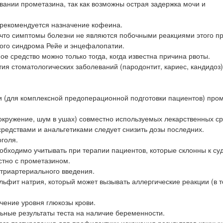
ании прометазина, так как возможны острая задержка мочи и
 рекомендуется назначение кофеина.
что симптомы болезни не являются побочными реакциями этого п
ого синдрома Рейе и энцефалопатии.
е средство можно только тогда, когда известна причина рвоты.
ия стоматологических заболеваний (пародонтит, кариес, кандидоз)
и (для комплексной предоперационной подготовки пациентов) про
окружение, шум в ушах) совместно используемых лекарственных ср
редствами и анальгетиками следует снизить дозы последних.
голя.
обходимо учитывать при терапии пациентов, которые склонны к су
стно с прометазином.
утриартериального введения.
ьфит натрия, который может вызывать аллергические реакции (в т
чение уровня глюкозы крови.
ные результаты теста на наличие беременности.