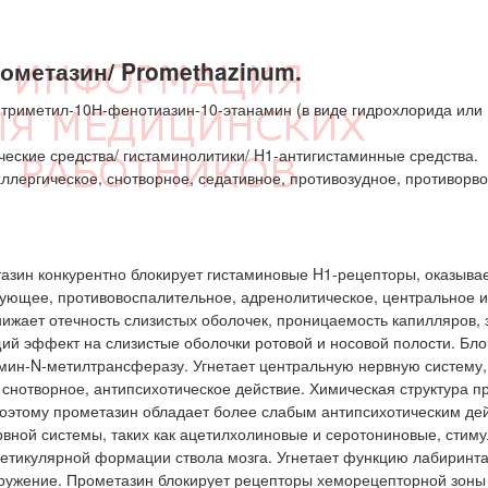
ометазин/ Promethazinum.
триметил-10Н-фенотиазин-10-этанамин (в виде гидрохлорида или
еские средства/ гистаминолитики/ H1-антигистаминные средства.
ллергическое, снотворное, седативное, противозудное, противорво
зин конкурентно блокирует гистаминовые H1-рецепторы, оказыва
рующее, противовоспалительное, адренолитическое, центральное и
жает отечность слизистых оболочек, проницаемость капилляров, 
й эффект на слизистые оболочки ротовой и носовой полости. Бло
мин-N-метилтрансферазу. Угнетает центральную нервную систему,
, снотворное, антипсихотическое действие. Химическая структура 
 поэтому прометазин обладает более слабым антипсихотическим де
рвной системы, таких как ацетилхолиновые и серотониновые, стим
етикулярной формации ствола мозга. Угнетает функцию лабиринта
кружение. Прометазин блокирует рецепторы хеморецепторной зоны