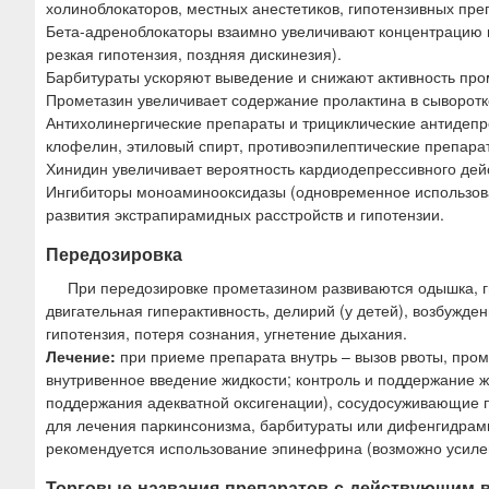
холиноблокаторов, местных анестетиков, гипотензивных пре
Бета-адреноблокаторы взаимно увеличивают концентрацию п
резкая гипотензия, поздняя дискинезия).
Барбитураты ускоряют выведение и снижают активность про
Прометазин увеличивает содержание пролактина в сыворотк
Антихолинергические препараты и трициклические антидеп
клофелин, этиловый спирт, противоэпилептические препара
Хинидин увеличивает вероятность кардиодепрессивного дей
Ингибиторы моноаминооксидазы (одновременное использова
развития экстрапирамидных расстройств и гипотензии.
Передозировка
При передозировке прометазином развиваются одышка, ги
двигательная гиперактивность, делирий (у детей), возбужд
гипотензия, потеря сознания, угнетение дыхания.
Лечение:
при приеме препарата внутрь – вызов рвоты, пром
внутривенное введение жидкости; контроль и поддержание 
поддержания адекватной оксигенации), сосудосуживающие п
для лечения паркинсонизма, барбитураты или дифенгидрами
рекомендуется использование эпинефрина (возможно усилени
Торговые названия препаратов с действующим 