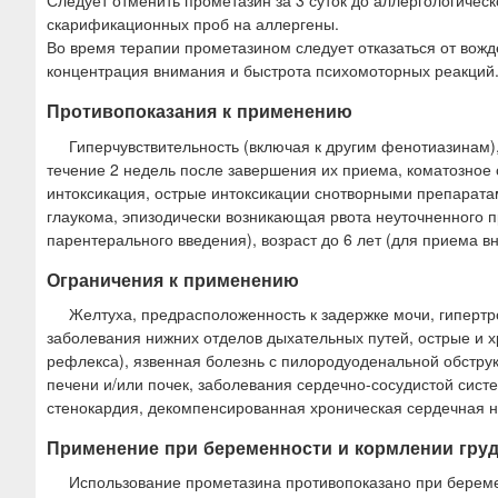
Следует отменить прометазин за 3 суток до аллергологичес
скарификационных проб на аллергены.
Во время терапии прометазином следует отказаться от вож
концентрация внимания и быстрота психомоторных реакций
Противопоказания к применению
Гиперчувствительность (включая к другим фенотиазинам
течение 2 недель после завершения их приема, коматозное 
интоксикация, острые интоксикации снотворными препаратам
глаукома, эпизодически возникающая рвота неуточненного п
парентерального введения), возраст до 6 лет (для приема вн
Ограничения к применению
Желтуха, предрасположенность к задержке мочи, гипертр
заболевания нижних отделов дыхательных путей, острые и 
рефлекса), язвенная болезнь с пилородуоденальной обструк
печени и/или почек, заболевания сердечно-сосудистой сист
стенокардия, декомпенсированная хроническая сердечная не
Применение при беременности и кормлении гру
Использование прометазина противопоказано при беремен