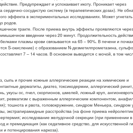
действие. Предупреждает и успокаивает икоту. Проникает через
 сердечно-сосудистую систему (в терапевтических дозах). Не обн
ного эффекта в экспериментальных исследованиях. Может угнетать
о родов.
ишечном тракте. После приема внутрь эффекты проявляются через 
утримышечном введении через 20 минут. Продолжительность действ
С белками плазмы крови связывается на 65 – 90%. В печени и почках
тся S-окисление) с образованием N-дезметилпрометазина, сульф
ставляет 7 – 14 часов. В основном выводится с мочой, в том числ
.
з, сыпь и прочие кожные аллергические реакции на химические и
нтактные дерматиты, диатез, токсикодермии, аллергический ринит,
ь, укусы ос, пчел, скорпионов, шмелей, ложный круп, ангионеврот
нхит, ревматизм с выраженным аллергическим компонентом, анафи
ия); тошнота и рвота, головокружение, синдром Меньера, синдром 
озы, экстрапирамидные расстройства (на фоне приема нейролептик
ипертермия; исследование желудочной секреции (при применении в
д и премедикация (как седативное средство, для искусственной г
и и потенцирования наркоза).