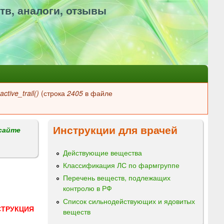
тв, аналоги, отзывы
ctive_trail()
(строка
2405
в файле
Инструкции для врачей
сайте
Действующие вещества
Классификация ЛС по фармгруппе
Перечень веществ, подлежащих
контролю в РФ
Список сильнодействующих и ядовитых
СТРУКЦИЯ
веществ