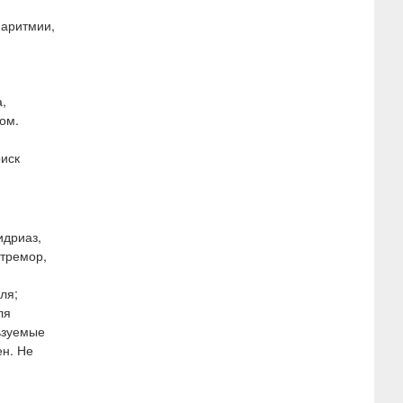
 аритмии,
,
ом.
иск
идриаз,
 тремор,
ля;
ля
ьзуемые
ен. Не