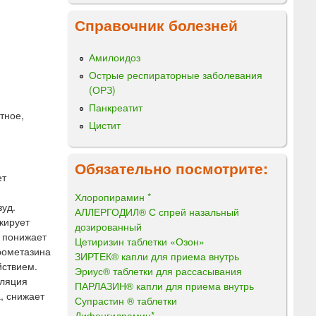
Справочник болезней
Амилоидоз
Острые респираторные заболевания
(ОРЗ)
Панкреатит
тное,
Цистит
Обязательно посмотрите:
ет
Хлоропирамин *
зуд.
АЛЛЕРГОДИЛ® С спрей назальный
кирует
дозированный
 понижает
Цетиризин таблетки «Озон»
прометазина
ЗИРТЕК® капли для приема внутрь
йствием.
Эриус® таблетки для рассасывания
уляция
ПАРЛАЗИН® капли для приема внутрь
, снижает
Супрастин ® таблетки
Дифенгидрамин*