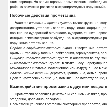
этом периоде. На время терапии прометазином необходимо 
ребенка возможно развитие экстрапирамидных нарушений).
Побочные действия прометазина
Нервная система и органы чувств:
головокружение, седа
дезориентация, усталость, вялость, нарушения координации
повышение судорожной активности, судороги, тиннит, нервоз
истерия, психомоторное возбуждение, экстрапирамидные рас
нарушение остроты зрения.
Сердечно-сосудистая система и кровь:
гипертензия, ортост
аритмии, тромбоцитопения, лейкопения, агранулоцитоз, ап
Пищеварительная система:
сухость и анестезия во рту, тош
Дыхательная система:
сухость в глотке, носу, нерегулярно
Мочеполовая система:
болезненное или затрудненное моче
Аллергические реакции:
дерматит, крапивница, астма, брон
Прочие:
фотосенсибилизация, повышенное потоотделение, б
Взаимодействие прометазина с другими вещест
Прометазин ослабляет действие м-холиномиметиков, про
эфедрина, допамина, леводопы.
Прометазин усиливает эффекты снотворных препаратов, анал