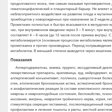
продолговатого мозга, тем самым оказывая противорвотное 
гематоэнцефалический и плацентарный барьер. Не влияет на
неблагоприятного воздействия на развитие плода и мутаген
тромбоцитов у новорожденных при назначении за 2 недели д
Прометазин полностью и быстро всасывается в желудочно-к
час, при внутривенном введении через 3 – 5 минут, при вн
составляет 4 – 6 часов (до 12 часов после приема внутрь). 
метаболизируется (основным процессом метаболизма являе
прометазина и прочих производных. Период полувыведения со
метаболитов. В меньшей степени выводится через кишечник
Показания
Аллергодерматозы, экзема, пруриго, экссудативный диате
лекарственные препараты, крапивница, зуд, нейродермит, ко
аллергический конъюнктивит, поллиноз, сывороточная болезн
отек, атопическая бронхиальная астма, астматический бро
и анафилактические реакции (в составе комплексного лечен
неврозы и неврозоподобные состояния, беспокойство, псих
инсомния, мигрень, невралгия тройничного нерва, хорея, г
стимулятора секреции гистамина), послеоперационный перио
профилактики и лечения тошноты и рвоты, местной анестези