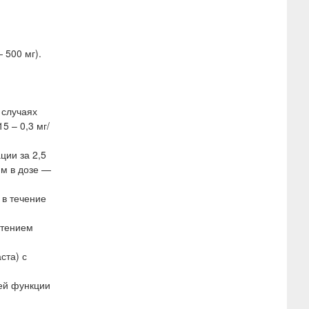
 500 мг).
 случаях
5 – 0,3 мг/
ции за 2,5
ям в дозе —
 в течение
етением
ста) с
ей функции