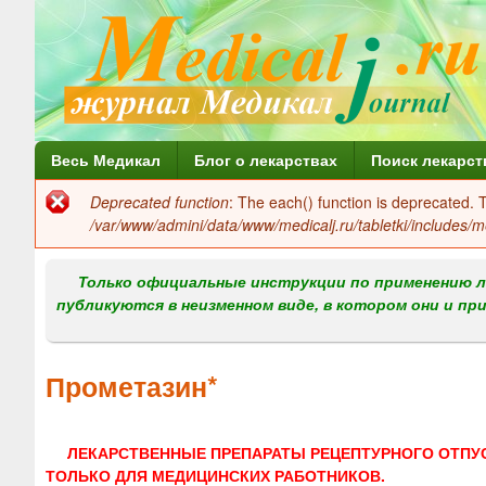
Г
Весь Медикал
Блог о лекарствах
Поиск лекарст
л
Deprecated function
: The each() function is deprecated.
Сообщение
а
/var/www/admini/data/www/medicalj.ru/tabletki/includes/m
об
в
ошибке
Только официальные инструкции по применению л
н
публикуются в неизменном виде, в котором они и пр
о
е
Прометазин*
м
е
ЛЕКАРСТВЕННЫЕ ПРЕПАРАТЫ РЕЦЕПТУРНОГО ОТПУ
н
ТОЛЬКО ДЛЯ МЕДИЦИНСКИХ РАБОТНИКОВ.