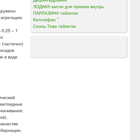
ЗОДАК® капли для приема внутрь
аружено
ПАРЛАЗИН® таблетки
 агрегацию
Кетотифен *
Сиэль-Тева таблетки
0,25 – 1
ия
 (частично)
оксидов
е в виде
ический
лактоидные
укачивания;
ов),
 качестве
ибернации,