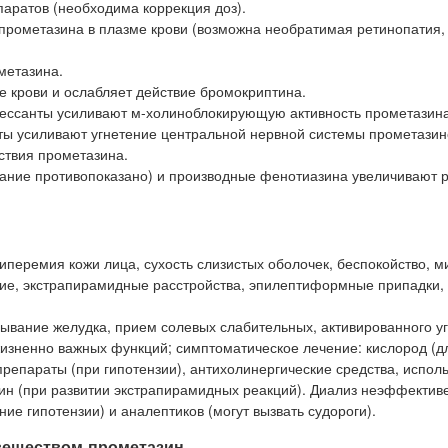
паратов (необходима коррекция доз).
рометазина в плазме крови (возможна необратимая ретинопатия,
метазина.
е крови и ослабляет действие бромокриптина.
рессанты усиливают м-холиноблокирующую активность прометазина
ты усиливают угнетение центральной нервной системы прометазин
ствия прометазина.
ние противопоказано) и производные фенотиазина увеличивают р
перемия кожи лица, сухость слизистых оболочек, беспокойство, м
ение, экстрапирамидные расстройства, эпилептиформные припадки,
ывание желудка, прием солевых слабительных, активированного уг
жизненно важных функций; симптоматическое лечение: кислород (д
репараты (при гипотензии), антихолинергические средства, испол
н (при развитии экстрапирамидных реакций). Диализ неэффектив
е гипотензии) и аналептиков (могут вызвать судороги).
веществом прометазин