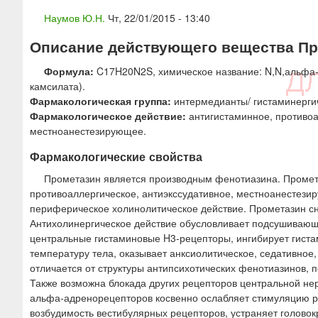
ю
Наумов Ю.Н.
Чт, 22/01/2015 - 13:40
Описание действующего вещества Пр
Формула:
C17H20N2S, химическое название: N,N,альфа-
камсилата).
Фармакологическая группа:
интермедианты/ гистаминергич
Фармакологическое действие:
антигистаминное, противоа
местноанестезирующее.
Фармакологические свойства
Прометазин является производным фенотиазина. Промета
противоаллергическое, антиэкссудативное, местноанестези
периферическое холинолитическое действие. Прометазин сни
Антихолинергическое действие обусловливает подсушивающи
центральные гистаминовые H3-рецепторы, ингибирует гиста
температуру тела, оказывает анксиолитическое, седативное
отличается от структуры антипсихотических фенотиазинов,
Также возможна блокада других рецепторов центральной не
альфа-адренорецепторов косвенно ослабляет стимуляцию р
возбудимость вестибулярных рецепторов, устраняет голово