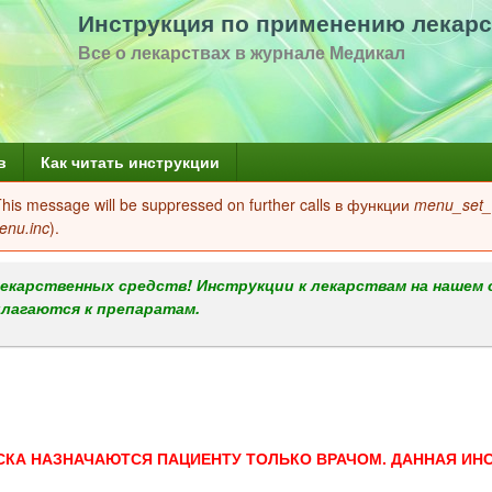
Перейти
Инструкция по применению лекарс
к
Все о лекарствах в журнале Медикал
основному
содержанию
в
Как читать инструкции
 This message will be suppressed on further calls в функции
menu_set_a
enu.inc
).
екарственных средств! Инструкции к лекарствам на нашем 
илагаются к препаратам.
СКА НАЗНАЧАЮТСЯ ПАЦИЕНТУ ТОЛЬКО ВРАЧОМ. ДАННАЯ ИН