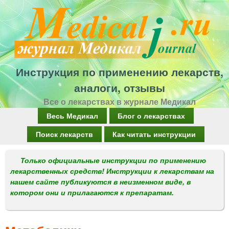
Перейти
к
основному
содержанию
Инструкция по применению лекарств,
аналоги, отзывы
Все о лекарствах в журнале Медикал
Г
Весь Медикал
Блог о лекарствах
л
Поиск лекарств
Как читать инструкции
а
Только официальные инструкции по применению
в
лекарственных средств! Инструкции к лекарствам на
н
нашем сайте публикуются в неизменном виде, в
котором они и прилагаются к препаратам.
о
е