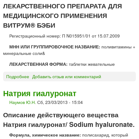
И
ЛЕКАРСТВЕННОГО ПРЕПАРАТА ДЛЯ
Н
Ф
МЕДИЦИНСКОГО ПРИМЕНЕНИЯ
О
ВИТРУМ® БЭБИ
Р
Т
Регистрационный номер: П N015951/01 от 15.07.2009
Е
т
МНН ИЛИ ГРУППИРОВОЧНОЕ НАЗВАНИЕ:
поливитамины +
а
минеральные соли&
б
ЛЕКАРСТВЕННАЯ ФОРМА:
таблетки жевательные
л
е
Подробнее
о
Добавить отзыв или комментарий
т
В
к
И
Натрия гиалуронат
и
Т
«
Наумов Ю.Н.
Сб, 23/03/2013 - 15:04
Р
А
У
н
Описание действующего вещества
М
г
®
Натрия гиалуронат/ Sodium hyaluronate.
л
Б
о
Формула, химическое название:
полисахарид, который
Э
-