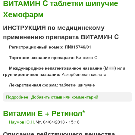
ВИТАМИН C таблетки шипучие
о
Н
р
Хемофарм
Д
т
Р
е
О
ИНСТРУКЦИЯ по медицинскому
Н
К
к
применению препарата ВИТАМИН C
С
а
И
п
Регистрационный номер: ПN015746/01
Д
с
м
Торговое название препарата:
Витамин С
у
а
л
Международное непатентованное название (МНН) или
з
ы
группировочное название:
Аскорбиновая кислота
ь
5
Лекарственная форма:
таблетки шипучие
%
«
Подробнее
о
Добавить отзыв или комментарий
Н
В
и
И
Витамин Е + Ретинол*
ж
Т
ф
Наумов Ю.Н.
Чт, 04/04/2013 - 15:18
А
а
М
р
Описание действующего вещества
И