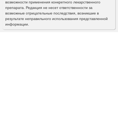
о
возможности применения конкретного лекарственного
и
препарата. Редакция не несет ответственности за
и
н
возможные отрицательные последствия, возникшие в
о
с
результате неправильного использования представленной
и
информации.
к
д
ы
а
"