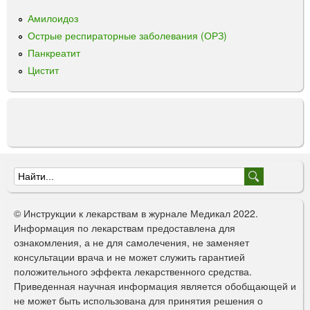
о
Амилоидоз
р
Острые респираторные заболевания (ОРЗ)
д
Панкреатит
л
Цистит
я
п
р
и
ё
м
а
в
Ф
н
о
у
© Инструкции к лекарствам в журнале Медикал 2022.
т
р
Информация по лекарствам предоставлена для
р
ознакомления, а не для самолечения, не заменяет
м
ь
консультации врача и не может служить гарантией
"
а
положительного эффекта лекарственного средства.
Р
Приведенная научная информация является обобщающей и
п
е
не может быть использована для принятия решения о
т