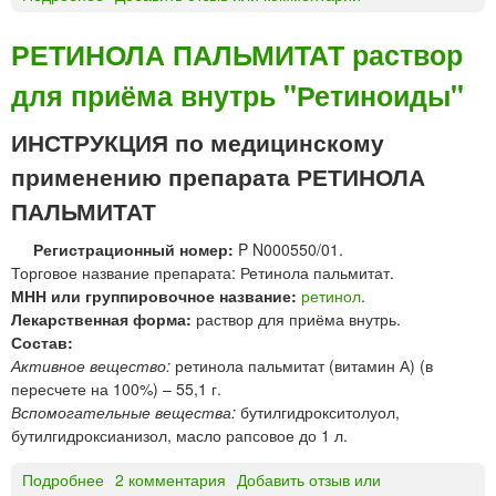
з
Ф
н
Л
е
а
РЕТИНОЛА ПАЛЬМИТАТ раствор
т
р
т
д
для приёма внутрь "Ретиноиды"
м
»
а
т
ИНСТРУКЦИЯ по медицинскому
р
применению препарата РЕТИНОЛА
о
н
ПАЛЬМИТАТ
™
Регистрационный номер:
P N000550/01.
р
Торговое название препарата: Ретинола пальмитат.
а
МНН или группировочное название:
ретинол
.
с
Лекарственная форма:
раствор для приёма внутрь.
т
Состав:
в
Активное вещество:
ретинола пальмитат (витамин А) (в
о
пересчете на 100%) – 55,1 г.
р
Вспомогательные вещества:
бутилгидрокситолуол,
в
бутилгидроксианизол, масло рапсовое до 1 л.
ш
п
Подробнее
о
2 комментария
Добавить отзыв или
р