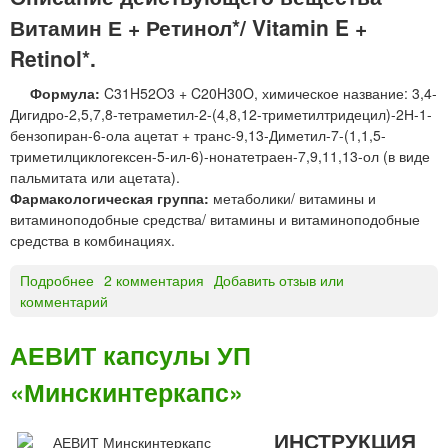
м
Н
Витамин Е + Ретинол*/ Vitamin E +
»
C
Retinol*.
т
а
Формула:
C31H52O3 + C20H30O, химическое название: 3,4-
б
Дигидро-2,5,7,8-тетраметил-2-(4,8,12-триметилтридецил)-2Н-1-
л
бензопиран-6-ола ацетат + транс-9,13-Диметил-7-(1,1,5-
е
триметилциклогексен-5-ил-6)-нонатетраен-7,9,11,13-ол (в виде
т
пальмитата или ацетата).
к
Фармакологическая группа:
метаболики/ витамины и
и
витаминоподобные средства/ витамины и витаминоподобные
ш
средства в комбинациях.
и
п
Подробнее
о
2 комментария
Добавить отзыв или
у
комментарий
В
ч
и
и
т
АЕВИТ капсулы УП
е
а
Х
«Минскинтеркапс»
м
е
и
м
н
ИНСТРУКЦИЯ
о
Е