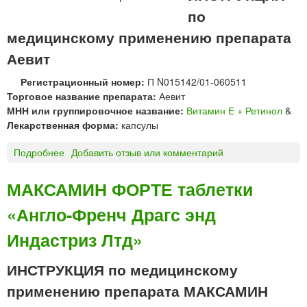
ф
по
+
а
Р
медицинскому применению препарата
р
е
м
Аевит
т
и
Регистрационный номер:
П N015142/01-060511
н
Торговое название препарата:
Аевит
о
МНН или группировочное название:
Витамин Е + Ретинол
&
л
Лекарственная форма:
капсулы
*
Подробнее
о
Добавить отзыв или комментарий
А
Е
МАКСАМИН ФОРТЕ таблетки
В
«Англо-Френч Драгс энд
И
Т
Индастриз Лтд»
к
а
ИНСТРУКЦИЯ по медицинскому
п
с
применению препарата МАКСАМИН
у