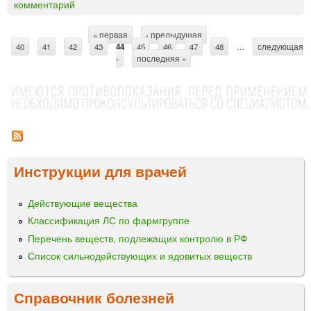
комментарий
Р
и
Е
ц
Т
е
« первая
‹ предыдущая
…
С
40
41
И
42
43
44
45
46
47
48
…
следующая
›
последняя »
Н
т
О
р
Л
А
а
П
н
А
и
Л
Ь
Инструкции для врачей
ц
М
ы
И
Действующие вещества
Т
Классификация ЛС по фармгруппе
А
Т
Перечень веществ, подлежащих контролю в РФ
р
Список сильнодействующих и ядовитых веществ
а
с
Справочник болезней
т
в