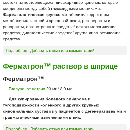
состоит из повторяющихся дисахаридных цепочек, которые
Б
Ф
соединены между собой гликозидными мостиками.
И
р
Фармакологическая группа:
метаболики/ корректоры
т
е
метаболизма костной и хрящевой ткани; регенеранты и
а
н
репаранты; органотропные средства/ офтальмологические
б
ч
средства; диагностические средства/ другие диагностические
л
Д
средства.
е
р
т
а
Подробнее
о
Добавить отзыв или комментарий
к
г
Н
и
с
а
ж
Ферматрон™ раствор в шприце
э
т
е
н
р
в
Ферматрон™
д
и
а
И
я
т
Гиалуронат натрия
20 мг / 2,0 мл
н
г
е
д
Для купирования болевого синдрома и
и
л
а
тугоподвижности коленного и других крупных
а
ь
с
синовиальных суставов у пациентов с дегенеративными и
л
н
т
травматическими изменениями в них.
у
ы
р
р
е
и
Подробнее
о
Добавить отзыв или комментарий
о