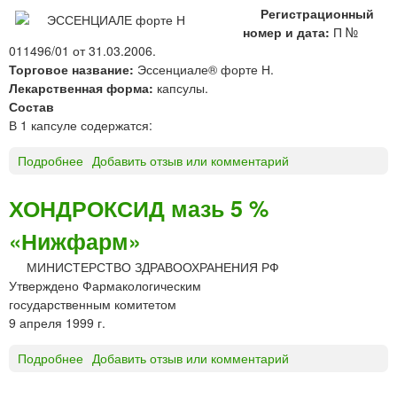
Регистрационный
номер и дата:
П №
011496/01 от 31.03.2006.
Торговое название:
Эссенциале® форте Н.
Лекарственная форма:
капсулы.
Состав
В 1 капсуле содержатся:
Подробнее
о
Добавить отзыв или комментарий
Э
С
ХОНДРОКСИД мазь 5 %
С
«Нижфарм»
Е
Н
МИНИСТЕРСТВО ЗДРАВООХРАНЕНИЯ РФ
Ц
Утверждено Фармакологическим
И
государственным комитетом
А
9 апреля 1999 г.
Л
Е
Подробнее
о
Добавить отзыв или комментарий
®
Х
ф
О