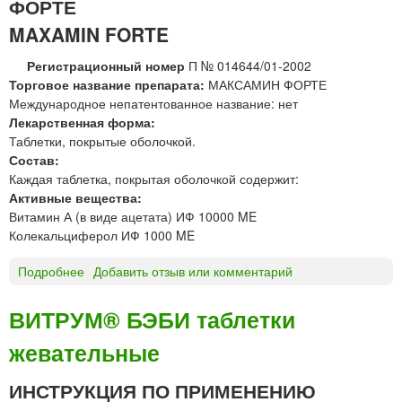
ФОРТЕ
л
ы
MAXAMIN FORTE
У
П
Регистрационный номер
П № 014644/01-2002
«
Торговое название препарата:
МАКСАМИН ФОРТЕ
М
Международное непатентованное название: нет
и
Лекарственная форма:
н
Таблетки, покрытые оболочкой.
с
Состав:
к
Каждая таблетка, покрытая оболочкой содержит:
и
Активные вещества:
н
Витамин А (в виде ацетата) ИФ 10000 ME
т
Колекальциферол ИФ 1000 ME
е
р
Подробнее
о
Добавить отзыв или комментарий
к
М
а
А
ВИТРУМ® БЭБИ таблетки
п
К
с
жевательные
С
»
А
М
ИНСТРУКЦИЯ ПО ПРИМЕНЕНИЮ