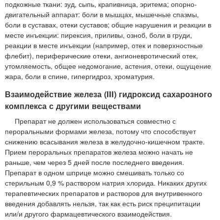
подкожные ткани: зуд, сыпь, крапивница, эритема; опорно-
двигательный аппарат: боли в мышцах, мышечные спазмы,
боли в суставах, отеки суставов; общие нарушения и реакции в
месте инъекции: пирексия, приливы, озноб, боли в груди,
реакции в месте инъекции (например, отек и поверхностные
флебит), периферические отеки, ангионевротический отек,
утомляемость, общее недомогание, астения, отеки, ощущение
жара, боли в спине, гипергидроз, хроматурия.
Взаимодействие железа (III) гидроксид сахарозного
комплекса с другими веществами
Препарат не должен использоваться совместно с
пероральными формами железа, потому что способствует
снижению всасывания железа в желудочно-кишечном тракте.
Прием пероральных препаратов железа можно начать не
раньше, чем через 5 дней после последнего введения.
Препарат в одном шприце можно смешивать только со
стерильным 0,9 % раствором натрия хлорида. Никаких других
терапевтических препаратов и растворов для внутривенного
введения добавлять нельзя, так как есть риск преципитации
или/и другого фармацевтического взаимодействия.