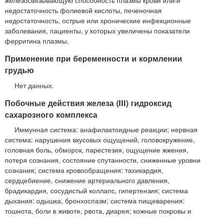
железосвязывающую способность плазмы крови или/и
недостаточность фолиевой кислоты, печеночная
недостаточность, острые или хронические инфекционные
заболевания, пациенты, у которых увеличены показатели
ферритина плазмы.
Применение при беременности и кормлении
грудью
Нет данных.
Побочные действия железа (III) гидроксид
сахарозного комплекса
Иммунная система: анафилактоидные реакции; нервная
система: нарушения вкусовых ощущений, головокружение,
головная боль, обморок, парестезия, ощущение жжения,
потеря сознания, состояние спутанности, сниженные уровни
сознания; система кровообращения: тахикардия,
сердцебиение, снижение артериального давления,
брадикардия, сосудистый коллапс, гипертензия; система
дыхания: одышка, бронхоспазм; система пищеварения:
тошнота, боли в животе, рвота, диарея; кожные покровы и