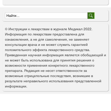
Ф
о
© Инструкции к лекарствам в журнале Медикал 2022.
р
Информация по лекарствам предоставлена для
ознакомления, а не для самолечения, не заменяет
м
консультации врача и не может служить гарантией
а
положительного эффекта лекарственного средства.
Приведенная научная информация является обобщающей и
п
не может быть использована для принятия решения о
о
возможности применения конкретного лекарственного
препарата. Редакция не несет ответственности за
и
возможные отрицательные последствия, возникшие в
с
результате неправильного использования представленной
информации.
к
а