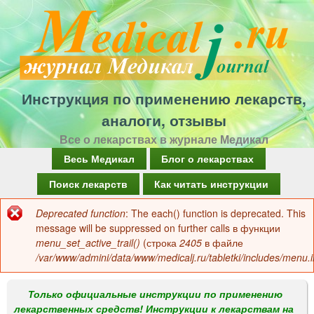
Перейти
к
основному
содержанию
Инструкция по применению лекарств,
аналоги, отзывы
Все о лекарствах в журнале Медикал
Г
Весь Медикал
Блог о лекарствах
л
Поиск лекарств
Как читать инструкции
а
Deprecated function
: The each() function is deprecated. This
Сообщение
в
message will be suppressed on further calls в функции
об
menu_set_active_trail()
(строка
2405
в файле
н
/var/www/admini/data/www/medicalj.ru/tabletki/includes/menu.i
ошибке
о
е
Только официальные инструкции по применению
лекарственных средств! Инструкции к лекарствам на