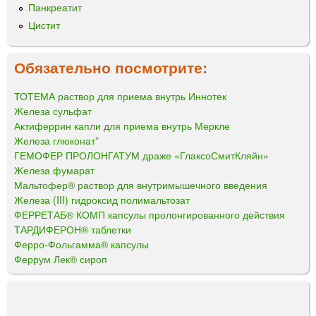
Панкреатит
Цистит
Обязательно посмотрите:
ТОТЕМА раствор для приема внутрь Иннотек
Железа сульфат
Актиферрин капли для приема внутрь Меркле
Железа глюконат*
ГЕМОФЕР ПРОЛОНГАТУМ драже «ГлаксоСмитКляйн»
Железа фумарат
Мальтофер® раствор для внутримышечного введения
Железа (III) гидроксид полимальтозат
ФЕРРЕТАБ® КОМП капсулы пролонгированного действия
ТАРДИФЕРОН® таблетки
Ферро-Фольгамма® капсулы
Феррум Лек® сироп