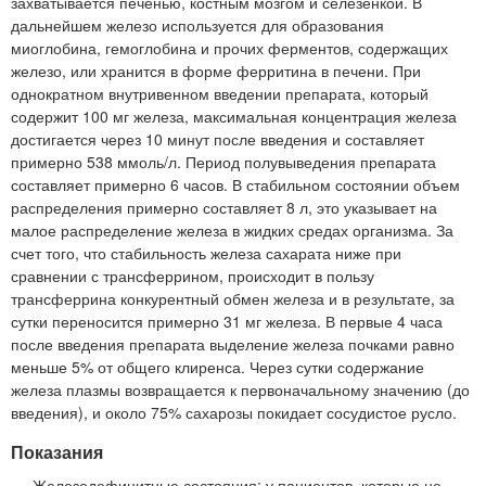
захватывается печенью, костным мозгом и селезенкой. В
дальнейшем железо используется для образования
миоглобина, гемоглобина и прочих ферментов, содержащих
железо, или хранится в форме ферритина в печени. При
однократном внутривенном введении препарата, который
содержит 100 мг железа, максимальная концентрация железа
достигается через 10 минут после введения и составляет
примерно 538 ммоль/л. Период полувыведения препарата
составляет примерно 6 часов. В стабильном состоянии объем
распределения примерно составляет 8 л, это указывает на
малое распределение железа в жидких средах организма. За
счет того, что стабильность железа сахарата ниже при
сравнении с трансферрином, происходит в пользу
трансферрина конкурентный обмен железа и в результате, за
сутки переносится примерно 31 мг железа. В первые 4 часа
после введения препарата выделение железа почками равно
меньше 5% от общего клиренса. Через сутки содержание
железа плазмы возвращается к первоначальному значению (до
введения), и около 75% сахарозы покидает сосудистое русло.
Показания
Железодефицитные состояния: у пациентов, которые не