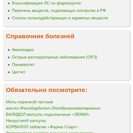
Классификация ЛС по фармгруппе
Перечень веществ, подлежащих контролю в РФ
Список сильнодействующих и ядовитых веществ
Справочник болезней
Амилоидоз
Острые респираторные заболевания (ОРЗ)
Панкреатит
Цистит
Обязательно посмотрите:
Мяты перечной листьев
масло+Фенобарбитал+Этилбромизовалерианат
ВАЛИДОЛ капсулы подъязычные «ЛЮМИ»
Негрустин® капсулы
КОРВАЛОЛ таблетки «Фарма Старт»
Левоментола раствор в ментил изовалерате