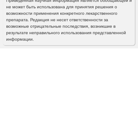
Приведенная научная информация является обобщающей и
п
не может быть использована для принятия решения о
о
возможности применения конкретного лекарственного
препарата. Редакция не несет ответственности за
и
возможные отрицательные последствия, возникшие в
с
результате неправильного использования представленной
информации.
к
а