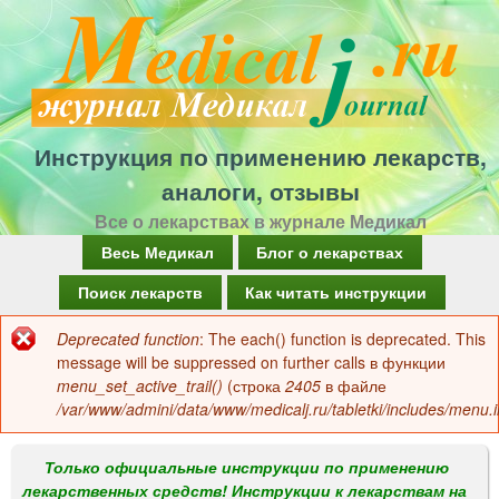
Перейти
к
основному
содержанию
Инструкция по применению лекарств,
аналоги, отзывы
Все о лекарствах в журнале Медикал
Г
Весь Медикал
Блог о лекарствах
л
Поиск лекарств
Как читать инструкции
а
Deprecated function
: The each() function is deprecated. This
Сообщение
в
message will be suppressed on further calls в функции
об
menu_set_active_trail()
(строка
2405
в файле
н
/var/www/admini/data/www/medicalj.ru/tabletki/includes/menu.i
ошибке
о
е
Только официальные инструкции по применению
лекарственных средств! Инструкции к лекарствам на