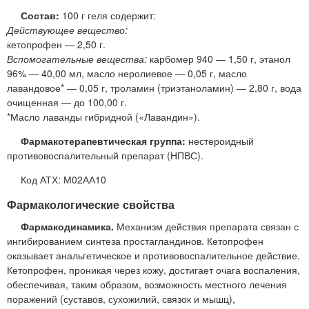
Состав:
100 г геля содержит:
Действующее вещество:
кетопрофен — 2,50 г.
Вспомогательные вещества:
карбомер 940 — 1,50 г, этанол
96% — 40,00 мл, масло неролиевое — 0,05 г, масло
лавандовое* — 0,05 г, троламин (триэтаноламин) — 2,80 г, вода
очищенная — до 100,00 г.
*Масло лаванды гибридной («Лавандин»).
Фармакотерапевтическая группа:
нестероидный
противовоспалительный препарат (НПВС).
Код АТХ: М02АА10
Фармакологические свойства
Фармакодинамика.
Механизм действия препарата связан с
ингибированием синтеза простагландинов. Кетопрофен
оказывает анальгетическое и противовоспалительное действие.
Кетопрофен, проникая через кожу, достигает очага воспаления,
обеспечивая, таким образом, возможность местного лечения
поражений (суставов, сухожилий, связок и мышц),