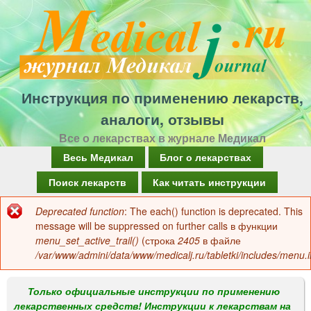
Перейти
к
основному
содержанию
Инструкция по применению лекарств,
аналоги, отзывы
Все о лекарствах в журнале Медикал
Г
Весь Медикал
Блог о лекарствах
л
Поиск лекарств
Как читать инструкции
а
Deprecated function
: The each() function is deprecated. This
Сообщение
в
message will be suppressed on further calls в функции
об
menu_set_active_trail()
(строка
2405
в файле
н
/var/www/admini/data/www/medicalj.ru/tabletki/includes/menu.i
ошибке
о
е
Только официальные инструкции по применению
лекарственных средств! Инструкции к лекарствам на