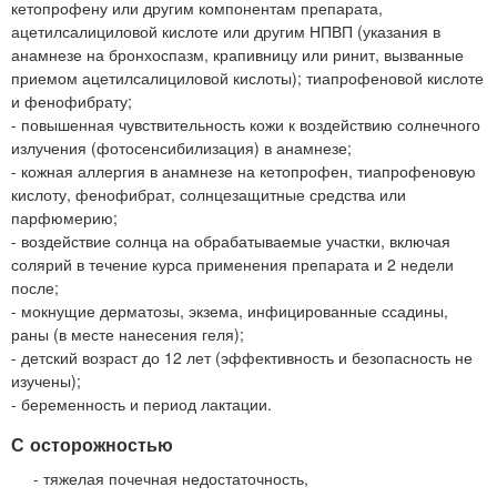
кетопрофену или другим компонентам препарата,
ацетилсалициловой кислоте или другим НПВП (указания в
анамнезе на бронхоспазм, крапивницу или ринит, вызванные
приемом ацетилсалициловой кислоты); тиапрофеновой кислоте
и фенофибрату;
- повышенная чувствительность кожи к воздействию солнечного
излучения (фотосенсибилизация) в анамнезе;
- кожная аллергия в анамнезе на кетопрофен, тиапрофеновую
кислоту, фенофибрат, солнцезащитные средства или
парфюмерию;
- воздействие солнца на обрабатываемые участки, включая
солярий в течение курса применения препарата и 2 недели
после;
- мокнущие дерматозы, экзема, инфицированные ссадины,
раны (в месте нанесения геля);
- детский возраст до 12 лет (эффективность и безопасность не
изучены);
- беременность и период лактации.
С осторожностью
- тяжелая почечная недостаточность,