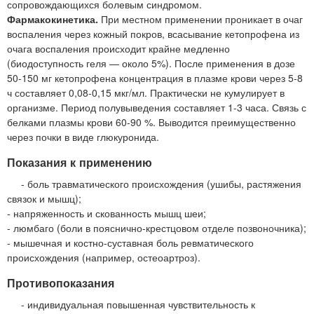
сопровождающихся болевым синдромом.
Фармакокинетика.
При местном применении проникает в очаг
воспаления через кожный покров, всасывание кетопрофена из
очага воспаления происходит крайне медленно
(биодоступность геля — около 5%). После применения в дозе
50-150 мг кетопрофена концентрация в плазме крови через 5-8
ч составляет 0,08-0,15 мкг/мл. Практически не кумулирует в
организме. Период полувыведения составляет 1-3 часа. Связь с
белками плазмы крови 60-90 %. Выводится преимущественно
через почки в виде глюкуронида.
Показания к применению
- боль травматического происхождения (ушибы, растяжения
связок и мышц);
- напряженность и скованность мышц шеи;
- люмбаго (боли в пояснично-крестцовом отделе позвоночника);
- мышечная и костно-суставная боль ревматического
происхождения (например, остеоартроз).
Противопоказания
- индивидуальная повышенная чувствительность к