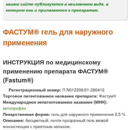
м
нашем сайте публикуются в неизменном виде, в
е
котором они и прилагаются к препаратам.
н
ю
ФАСТУМ® гель для наружного
применения
ИНСТРУКЦИЯ по медицинскому
применению препарата ФАСТУМ®
(Fastum®)
Регистрационный номер:
П N012306/01-280412
Торговое патентованное название препарата:
Фастум®
Международное непатентованное название (МНН):
кетопрофен
Лекарственная форма:
гель для наружного применения 2,5 %
Описание:
бесцветный, почти прозрачный гель вязкой
консистенции с приятным запахом.