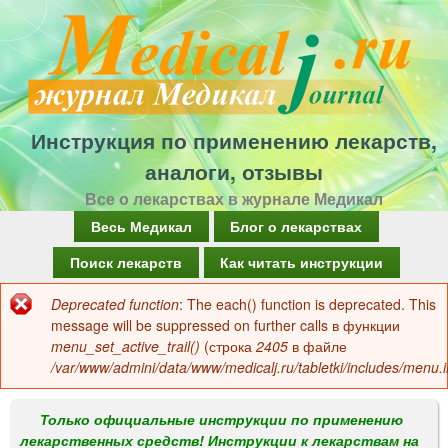
Перейти
к
основному
содержанию
Инструкция по применению лекарств,
аналоги, отзывы
Все о лекарствах в журнале Медикал
Г
Весь Медикал
Блог о лекарствах
л
Поиск лекарств
Как читать инструкции
а
Deprecated function
: The each() function is deprecated. This
Сообщение
в
message will be suppressed on further calls в функции
об
menu_set_active_trail()
(строка
2405
в файле
н
/var/www/admini/data/www/medicalj.ru/tabletki/includes/menu.i
ошибке
о
е
Только официальные инструкции по применению
лекарственных средств! Инструкции к лекарствам на