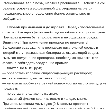
Pseudomonas aeruginosa, Klebsiella pneumoniae, Escherichia coli.
Важным условием эффективной фаготерапии является
предварительное определение фагочувствительности
возбудителя.
Способ применения и дозировка.
Перед использованием
флакон с бактериофагом необходимо взболтать и просмотреть.
Препарат должен быть прозрачным и не содержать осадка.
Внимание!
При помутнении препарат не применять!
Вследствие содержания в препарате питательной среды, в
которой могут развиваться бактерии из окружающей среды,
вызывая помутнение препарата, необходимо при вскрытии
флакона соблюдать следующие правила:
— тщательно мыть руки;
— обработать колпачок спиртосодержащим раствором;
— снять колпачок, не открывая пробки;
— не класть пробку внутренней поверхностью на сто или другие
предметы;
— не оставлять флакон открытым;
— вскрытый флакон хранить только в холодильнике.
При использовании малых доз (2-8 капель) препарат
необходимо отбирать стерильным шприцем в объеме 0,5-1 мл.