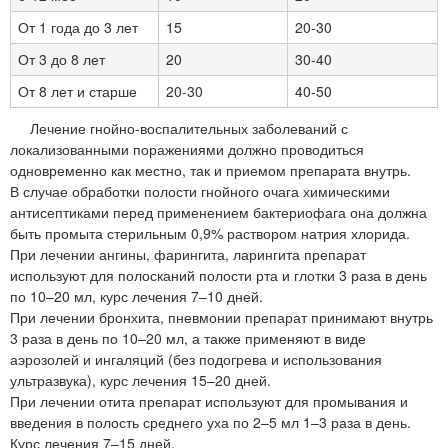
От 1 года до 3 лет
15
20-30
От 3 до 8 лет
20
30-40
От 8 лет и старше
20-30
40-50
Лечение гнойно-воспалительных заболеваний с
локализованными поражениями должно проводиться
одновременно как местно, так и приемом препарата внутрь.
В случае обработки полости гнойного очага химическими
антисептиками перед применением бактериофага она должна
быть промыта стерильным 0,9% раствором натрия хлорида.
При лечении ангины, фарингита, ларингита препарат
используют для полосканий полости рта и глотки 3 раза в день
по 10–20 мл, курс лечения 7–10 дней.
При лечении бронхита, пневмонии препарат принимают внутрь
3 раза в день по 10–20 мл, а также применяют в виде
аэрозолей и ингаляций (без подогрева и использования
ультразвука), курс лечения 15–20 дней.
При лечении отита препарат используют для промывания и
введения в полость среднего уха по 2–5 мл 1–3 раза в день.
Курс лечения 7–15 дней.