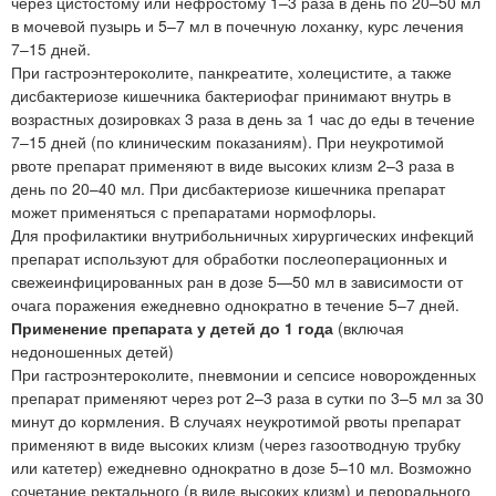
через цистостому или нефростому 1–3 раза в день по 20–50 мл
в мочевой пузырь и 5–7 мл в почечную лоханку, курс лечения
7–15 дней.
При гастроэнтероколите, панкреатите, холецистите, а также
дисбактериозе кишечника бактериофаг принимают внутрь в
возрастных дозировках 3 раза в день за 1 час до еды в течение
7–15 дней (по клиническим показаниям). При неукротимой
рвоте препарат применяют в виде высоких клизм 2–3 раза в
день по 20–40 мл. При дисбактериозе кишечника препарат
может применяться с препаратами нормофлоры.
Для профилактики внутрибольничных хирургических инфекций
препарат используют для обработки послеоперационных и
свежеинфицированных ран в дозе 5—50 мл в зависимости от
очага поражения ежедневно однократно в течение 5–7 дней.
Применение препарата у детей до 1 года
(включая
недоношенных детей)
При гастроэнтероколите, пневмонии и сепсисе новорожденных
препарат применяют через рот 2–3 раза в сутки по 3–5 мл за 30
минут до кормления. В случаях неукротимой рвоты препарат
применяют в виде высоких клизм (через газоотводную трубку
или катетер) ежедневно однократно в дозе 5–10 мл. Возможно
сочетание ректального (в виде высоких клизм) и перорального