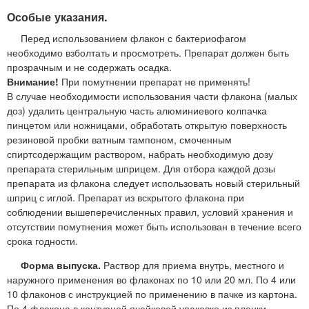
Особые указания.
Перед использованием флакон с бактериофагом
необходимо взболтать и просмотреть. Препарат должен быть
прозрачным и не содержать осадка.
Внимание!
При помутнении препарат не применять!
В случае необходимости использования части флакона (малых
доз) удалить центральную часть алюминиевого колпачка
пинцетом или ножницами, обработать открытую поверхность
резиновой пробки ватным тампоном, смоченным
спиртсодержащим раствором, набрать необходимую дозу
препарата стерильным шприцем. Для отбора каждой дозы
препарата из флакона следует использовать новый стерильный
шприц с иглой. Препарат из вскрытого флакона при
соблюдении вышеперечисленных правил, условий хранения и
отсутствии помутнения может быть использован в течение всего
срока годности.
Форма выпуска.
Раствор для приема внутрь, местного и
наружного применения во флаконах по 10 или 20 мл. По 4 или
10 флаконов с инструкцией по применению в пачке из картона.
По 4 флакона в контурной ячейковой упаковке из пленки