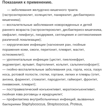
Показания к применению.
— заболевания желудочно-кишечного тракта
(гастроэнтероколит, холецистит, панкреатит, дисбактериоз
кишечника);
— воспалительные заболевания новорожденных и детей
раннего возраста (гастроэнтероколит, дисбактериоз кишечника,
омфалит, пемфигус, пиодермия, септицемия и септикопиемия
различной локализации);
— хирургические инфекции (нагноения ран, гнойные
поражения кожи, ожоги, перитонит, плеврит, мастит,
остеомиелит);
— урогенитальные инфекции (цистит, пиелонефрит,
эндометрит, вульвит, бартолинит, кольпит, сальпингоофорит);
— гнойно-воспалительные заболевания уха, горла, носа, пазух
носа, ротовой полости, глотки, гортани, легких и плевры (отит,
ангина, фарингит, стоматит, пародонтит, гайморит, фронтит,
пневмония, плеврит);
— посттравматический конъюнктивит, кератоконъюнктивит,
гнойная язва роговицы и иридоциклит;
— профилактика внутрибольничных инфекций, вызванных
бактериями Staphylococcus, Streptococcus, Proteus,