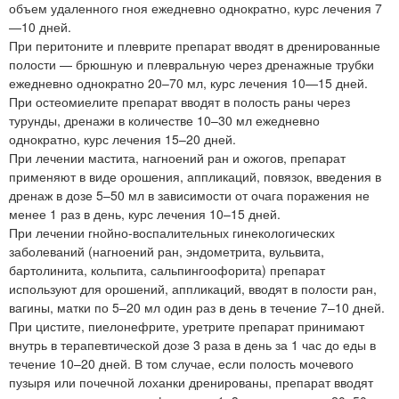
объем удаленного гноя ежедневно однократно, курс лечения 7
—10 дней.
При перитоните и плеврите препарат вводят в дренированные
полости — брюшную и плевральную через дренажные трубки
ежедневно однократно 20–70 мл, курс лечения 10—15 дней.
При остеомиелите препарат вводят в полость раны через
турунды, дренажи в количестве 10–30 мл ежедневно
однократно, курс лечения 15–20 дней.
При лечении мастита, нагноений ран и ожогов, препарат
применяют в виде орошения, аппликаций, повязок, введения в
дренаж в дозе 5–50 мл в зависимости от очага поражения не
менее 1 раз в день, курс лечения 10–15 дней.
При лечении гнойно-воспалительных гинекологических
заболеваний (нагноений ран, эндометрита, вульвита,
бартолинита, кольпита, сальпингоофорита) препарат
используют для орошений, аппликаций, вводят в полости ран,
вагины, матки по 5–20 мл один раз в день в течение 7–10 дней.
При цистите, пиелонефрите, уретрите препарат принимают
внутрь в терапевтической дозе 3 раза в день за 1 час до еды в
течение 10–20 дней. В том случае, если полость мочевого
пузыря или почечной лоханки дренированы, препарат вводят