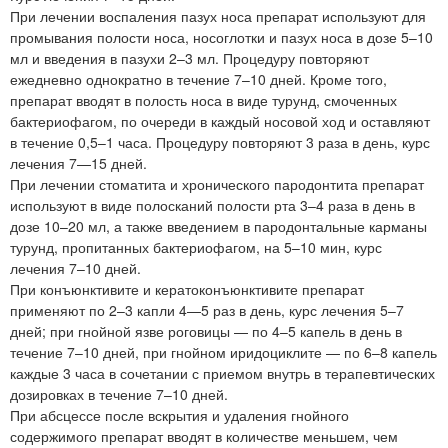
При лечении воспаления пазух носа препарат используют для
промывания полости носа, носоглотки и пазух носа в дозе 5–10
мл и введения в пазухи 2–3 мл. Процедуру повторяют
ежедневно однократно в течение 7–10 дней. Кроме того,
препарат вводят в полость носа в виде турунд, смоченных
бактериофагом, по очереди в каждый носовой ход и оставляют
в течение 0,5–1 часа. Процедуру повторяют 3 раза в день, курс
лечения 7—15 дней.
При лечении стоматита и хронического пародонтита препарат
используют в виде полосканий полости рта 3–4 раза в день в
дозе 10–20 мл, а также введением в пародонтальные карманы
турунд, пропитанных бактериофагом, на 5–10 мин, курс
лечения 7–10 дней.
При конъюнктивите и кератоконъюнктивите препарат
применяют по 2–3 капли 4—5 раз в день, курс лечения 5–7
дней; при гнойной язве роговицы — по 4–5 капель в день в
течение 7–10 дней, при гнойном иридоциклите — по 6–8 капель
каждые 3 часа в сочетании с приемом внутрь в терапевтических
дозировках в течение 7–10 дней.
При абсцессе после вскрытия и удаления гнойного
содержимого препарат вводят в количестве меньшем, чем