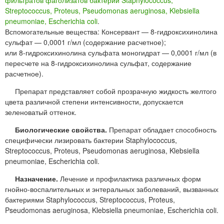
фильтратов фаголизатов бактерий Staphylococcus,
Streptococcus, Proteus, Pseudomonas aeruginosa, Klebsiella
pneumoniae, Escherichia coli
.
Вспомогательные вещества: Консервант — 8-гидроксихинолина
сульфат — 0,0001 г/мл (содержание расчетное);
или 8-гидроксихинолина сульфата моногидрат — 0,0001 г/мл (в
пересчете на 8-гидроксихинолина сульфат, содержание
расчетное).
Препарат представляет собой прозрачную жидкость желтого
цвета различной степени интенсивности, допускается
зеленоватый оттенок.
Биологические свойства.
Препарат обладает способность
специфически лизировать бактерии Staphylococcus,
Streptococcus, Proteus, Pseudomonas aeruginosa, Klebsiella
pneumoniae, Escherichia coli.
Назначение.
Лечение и профилактика различных форм
гнойно-воспалительных и энтеральных заболеваний, вызванных
бактериями Staphylococcus, Streptococcus, Proteus,
Pseudomonas aeruginosa, Klebsiella pneumoniae, Escherichia coli.