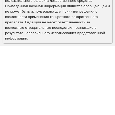
положительного эффекта лекарственного средства.
Приведенная научная информация является обобщающей и
п
не может быть использована для принятия решения о
о
возможности применения конкретного лекарственного
препарата. Редакция не несет ответственности за
и
возможные отрицательные последствия, возникшие в
с
результате неправильного использования представленной
информации.
к
а