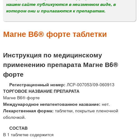
м
нашем сайте публикуются в неизменном виде, в
е
котором они и прилагаются к препаратам.
н
ю
Магне В6® форте таблетки
Инструкция по медицинскому
применению препарата Магне В6®
форте
Регистрационный номер:
ЛСР-007053/09-060913
ТОРГОВОЕ НАЗВАНИЕ ПРЕПАРАТА
Магне В6® форте
Международное непатентованное название:
нет.
Лекарственная форма:
таблетки, покрытые пленочной
оболочкой.
СОСТАВ
В 1 таблетке содержится