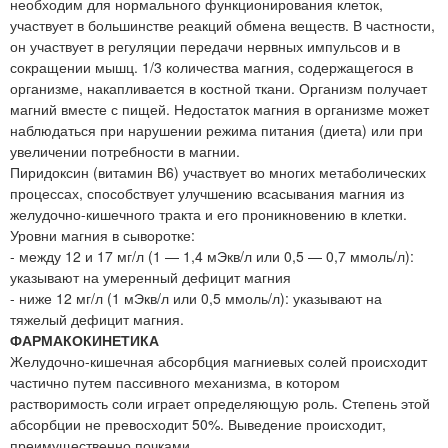
необходим для нормального функционирования клеток,
участвует в большинстве реакций обмена веществ. В частности,
он участвует в регуляции передачи нервных импульсов и в
сокращении мышц. 1/3 количества магния, содержащегося в
организме, накапливается в костной ткани. Организм получает
магний вместе с пищей. Недостаток магния в организме может
наблюдаться при нарушении режима питания (диета) или при
увеличении потребности в магнии.
Пиридоксин (витамин В6) участвует во многих метаболических
процессах, способствует улучшению всасывания магния из
желудочно-кишечного тракта и его проникновению в клетки.
Уровни магния в сыворотке:
- между 12 и 17 мг/л (1 — 1,4 мЭкв/л или 0,5 — 0,7 ммоль/л):
указывают на умеренный дефицит магния
- ниже 12 мг/л (1 мЭкв/л или 0,5 ммоль/л): указывают на
тяжелый дефицит магния.
ФАРМАКОКИНЕТИКА
Желудочно-кишечная абсорбция магниевых солей происходит
частично путем пассивного механизма, в котором
растворимость соли играет определяющую роль. Степень этой
абсорбции не превосходит 50%. Выведение происходит,
преимущественно почками.