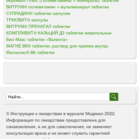
Берокка® Плюс (Поливитамины + Минералы) таблетки
ВИТРУМ® поливитамин + мультминерал таблетки
СУПРАДИН® таблетки шипучие
ТРИОВИТ® капсулы
ВИТРУМ® ПРЕНАТАЛ таблетки
КОМПЛИВИТ® КАЛЬЦИЙ Д3 таблетки жевательные
Био-Макс таблетки «Валента»
МАГНЕ В6® таблетки, раствор для приема внутрь
Магнелис® В6 таблетки
Ф
о
© Инструкции к лекарствам в журнале Медикал 2022.
р
Информация по лекарствам предоставлена для
ознакомления, а не для самолечения, не заменяет
м
консультации врача и не может служить гарантией
а