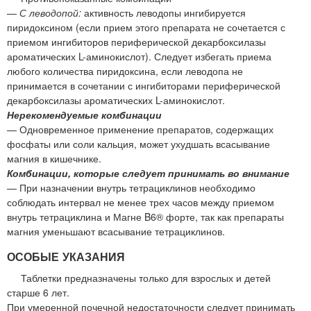
—
С леводопой:
активность леводопы ингибируется
пиридоксином (если прием этого препарата не сочетается с
приемом ингибиторов периферической декарбоксилазы
ароматических L-аминокислот). Следует избегать приема
любого количества пиридоксина, если леводопа не
принимается в сочетании с ингибиторами периферической
декарбоксилазы ароматических L-аминокислот.
Нерекомендуемые комбинации
— Одновременное применение препаратов, содержащих
фосфаты или соли кальция, может ухудшать всасывание
магния в кишечнике.
Комбинации, которые следует принимать во внимание
— При назначении внутрь тетрациклинов необходимо
соблюдать интервал не менее трех часов между приемом
внутрь тетрациклина и Магне B6® форте, так как препараты
магния уменьшают всасывание тетрациклинов.
ОСОБЫЕ УКАЗАНИЯ
Таблетки предназначены только для взрослых и детей
старше 6 лет.
При умеренной почечной недостаточности следует принимать