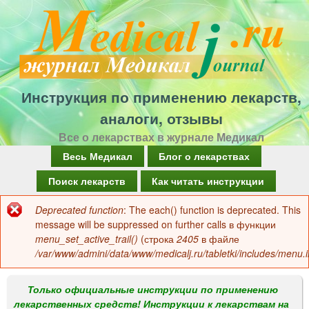
Перейти
к
основному
содержанию
Инструкция по применению лекарств,
аналоги, отзывы
Все о лекарствах в журнале Медикал
Г
Весь Медикал
Блог о лекарствах
л
Поиск лекарств
Как читать инструкции
а
Deprecated function
: The each() function is deprecated. This
Сообщение
в
message will be suppressed on further calls в функции
об
menu_set_active_trail()
(строка
2405
в файле
н
/var/www/admini/data/www/medicalj.ru/tabletki/includes/menu.i
ошибке
о
е
Только официальные инструкции по применению
лекарственных средств! Инструкции к лекарствам на