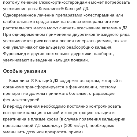
поэтому лечение глюкокортикостероидами может потребовать
увеличение дозы Компливит® Кальций Д3.
Одновременное лечение препаратами колестирамина или
слабительными средствами на основе минерального или
растительного масла могут снижать всасывание витамина Д3.
При одновременном применении диуретиков тиазидного ряда
увеличивается риск возникновения гиперкальциемии, так как
они увеличивают канальцевую реабсорбцию кальция.
Фуросемид и другие «петлевые» диуретики, наоборот,
увеличивают выведение кальция почками.
Особые указания
Компливит® Кальций Д3 содержит аспартам, который в
организме трансформируется в фенилаланин, поэтому
препарат не должны принимать больные, страдающие
фенилкетонурией.
В период лечения необходимо постоянно контролировать
выведение кальция с мочой и концентрацию кальция и
креатинина в плазме крови (в случае появления кальциурии,
превышающей 7,5 ммоль/сут (300 мг/сут), необходимо
уменьшить дозу или прекратить прием).