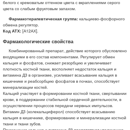
белого с кремоватым оттенком цвета с вкраплениями серого
цвета со слабым фруктовым запахом.
Фармакотерапевтическая группа:
кальциево-фосфорного
обмена регулятор.
Код АТХ:
[А12АХ].
Фармакологические свойства
Комбинированный препарат, действие которого обусловлено
входящими в его состав компонентами. Регулирует обмен
кальция и фосфатов, снижает резорбцию и увеличивает
плотность костной ткани, восполняет недостаток кальция и
витамина Д3 в организме, усиливает всасывание кальция в
кишечнике и реабсорбцию фосфатов в почках, способствует
минерализации костей.
Кальций участвует в формировании костной ткани, свертывании
крови, в поддержании стабильной сердечной деятельности, в
осуществлении процессов передачи нервных импульсов.
Витамин Д3 (колекальциферол) способствует всасыванию
кальция в кишечнике, формированию и минерализации костной
ткани и ткани зубов.
Применение кальция и витамина Д3 препятствует увеличению