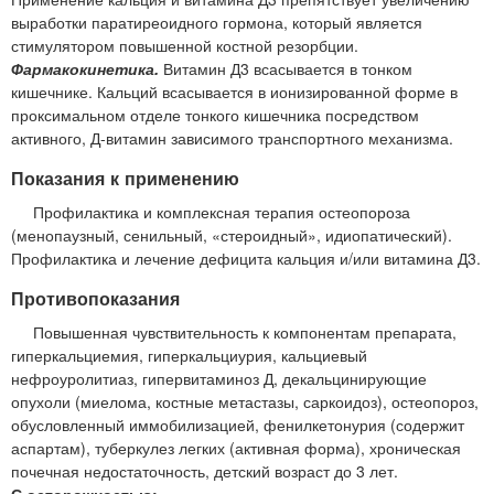
выработки паратиреоидного гормона, который является
стимулятором повышенной костной резорбции.
Фармакокинетика.
Витамин Д3 всасывается в тонком
кишечнике. Кальций всасывается в ионизированной форме в
проксимальном отделе тонкого кишечника посредством
активного, Д-витамин зависимого транспортного механизма.
Показания к применению
Профилактика и комплексная терапия остеопороза
(менопаузный, сенильный, «стероидный», идиопатический).
Профилактика и лечение дефицита кальция и/или витамина Д3.
Противопоказания
Повышенная чувствительность к компонентам препарата,
гиперкальциемия, гиперкальциурия, кальциевый
нефроуролитиаз, гипервитаминоз Д, декальцинирующие
опухоли (миелома, костные метастазы, саркоидоз), остеопороз,
обусловленный иммобилизацией, фенилкетонурия (содержит
аспартам), туберкулез легких (активная форма), хроническая
почечная недостаточность, детский возраст до 3 лет.
С осторожностью: