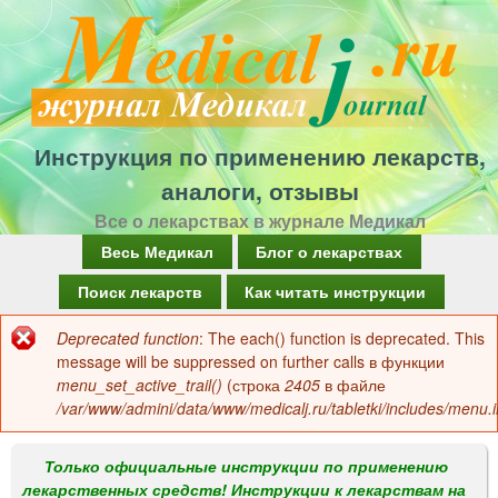
Перейти
к
основному
содержанию
Инструкция по применению лекарств,
аналоги, отзывы
Все о лекарствах в журнале Медикал
Г
Весь Медикал
Блог о лекарствах
л
Поиск лекарств
Как читать инструкции
а
Deprecated function
: The each() function is deprecated. This
Сообщение
в
message will be suppressed on further calls в функции
об
menu_set_active_trail()
(строка
2405
в файле
н
/var/www/admini/data/www/medicalj.ru/tabletki/includes/menu.i
ошибке
о
е
Только официальные инструкции по применению
лекарственных средств! Инструкции к лекарствам на