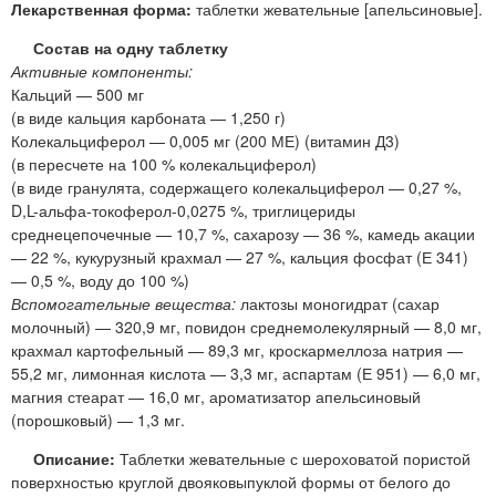
Лекарственная форма:
таблетки жевательные [апельсиновые].
Состав на одну таблетку
Активные компоненты:
Кальций — 500 мг
(в виде кальция карбоната — 1,250 г)
Колекальциферол — 0,005 мг (200 МЕ) (витамин Д3)
(в пересчете на 100 % колекальциферол)
(в виде гранулята, содержащего колекальциферол — 0,27 %,
D,L-альфа-токоферол-0,0275 %, триглицериды
среднецепочечные — 10,7 %, сахарозу — 36 %, камедь акации
— 22 %, кукурузный крахмал — 27 %, кальция фосфат (Е 341)
— 0,5 %, воду до 100 %)
Вспомогательные вещества:
лактозы моногидрат (сахар
молочный) — 320,9 мг, повидон среднемолекулярный — 8,0 мг,
крахмал картофельный — 89,3 мг, кроскармеллоза натрия —
55,2 мг, лимонная кислота — 3,3 мг, аспартам (Е 951) — 6,0 мг,
магния стеарат — 16,0 мг, ароматизатор апельсиновый
(порошковый) — 1,3 мг.
Описание:
Таблетки жевательные с шероховатой пористой
поверхностью круглой двояковыпуклой формы от белого до