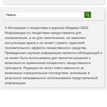
Ф
о
© Инструкции к лекарствам в журнале Медикал 2022.
р
Информация по лекарствам предоставлена для
ознакомления, а не для самолечения, не заменяет
м
консультации врача и не может служить гарантией
а
положительного эффекта лекарственного средства.
Приведенная научная информация является обобщающей и
п
не может быть использована для принятия решения о
о
возможности применения конкретного лекарственного
препарата. Редакция не несет ответственности за
и
возможные отрицательные последствия, возникшие в
с
результате неправильного использования представленной
информации.
к
а