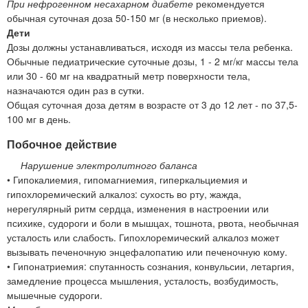
При нефрогенном несахарном диабете
рекомендуется
обычная суточная доза 50-150 мг (в несколько приемов).
Дети
Дозы должны устанавливаться, исходя из массы тела ребенка.
Обычные педиатрические суточные дозы, 1 - 2 мг/кг массы тела
или 30 - 60 мг на квадратный метр поверхности тела,
назначаются один раз в сутки.
Общая суточная доза детям в возрасте от 3 до 12 лет - по 37,5-
100 мг в день.
Побочное действие
Нарушение электролитного баланса
• Гипокалиемия, гипомагниемия, гиперкальциемия и
гипохлоремический алкалоз: сухость во рту, жажда,
нерегулярный ритм сердца, изменения в настроении или
психике, судороги и боли в мышцах, тошнота, рвота, необычная
усталость или слабость. Гипохлоремический алкалоз может
вызывать печеночную энцефалопатию или печеночную кому.
• Гипонатриемия: спутанность сознания, конвульсии, летаргия,
замедление процесса мышления, усталость, возбудимость,
мышечные судороги.