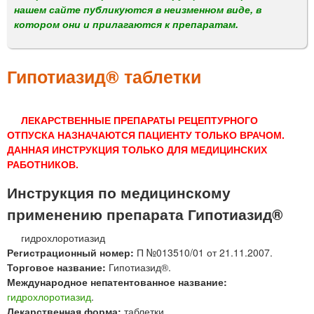
м
нашем сайте публикуются в неизменном виде, в
е
котором они и прилагаются к препаратам.
н
ю
Гипотиазид® таблетки
ЛЕКАРСТВЕННЫЕ ПРЕПАРАТЫ РЕЦЕПТУРНОГО
ОТПУСКА НАЗНАЧАЮТСЯ ПАЦИЕНТУ ТОЛЬКО ВРАЧОМ.
ДАННАЯ ИНСТРУКЦИЯ ТОЛЬКО ДЛЯ МЕДИЦИНСКИХ
РАБОТНИКОВ.
Инструкция по медицинскому
применению препарата Гипотиазид®
гидрохлоротиазид
Регистрационный номер:
П №013510/01 от 21.11.2007.
Торговое название:
Гипотиазид®.
Международное непатентованное название:
гидрохлоротиазид
.
Лекарственная форма:
таблетки.