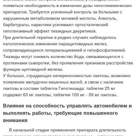
появиться необходимость в изменении дозы гипогликемических
препаратов. Требуется усиленный контроль за больными с
нарушенным метаболизмом мочевой кислоты. Алкоголь,
барбитураты, наркотики усиливают ортостатический
гипотензивный эффект тиазидных диуретиков.
При длительной терапии в редких случаях наблюдалось
патологическое изменение паращитовидных желез,
сопровождающееся гиперкальциемией и гипофосфатемией.
Тиазиды могут снижать количество йода, связывающегося с
протеинами сыворотки, без проявления признаков расстройства
функции щитовидной железы.
У больных, страдающих непереносимостью лактозы, возможно
появление желудочно-кишечных жалоб, в связи с наличием
лактозы в составе таблеток Гипотиазида: таблетки 25 мг
содержат 63 мг лактозы, таблетки 100 мг - 39 мг лактозы.
Влияние на способность управлять автомобилем и
выполнять работы, требующие повышенного
внимания
В начальной стадии применения препарата длительность
этого периода определяется индивидуально - запрещается