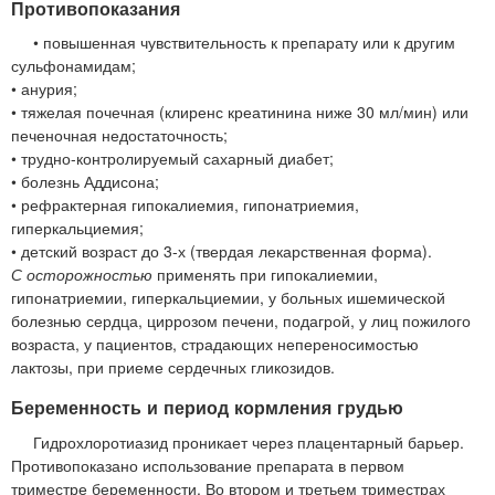
Противопоказания
• повышенная чувствительность к препарату или к другим
сульфонамидам;
• анурия;
• тяжелая почечная (клиренс креатинина ниже 30 мл/мин) или
печеночная недостаточность;
• трудно-контролируемый сахарный диабет;
• болезнь Аддисона;
• рефрактерная гипокалиемия, гипонатриемия,
гиперкальциемия;
• детский возраст до 3-х (твердая лекарственная форма).
С осторожностью
применять при гипокалиемии,
гипонатриемии, гиперкальциемии, у больных ишемической
болезнью сердца, циррозом печени, подагрой, у лиц пожилого
возраста, у пациентов, страдающих непереносимостью
лактозы, при приеме сердечных гликозидов.
Беременность и период кормления грудью
Гидрохлоротиазид проникает через плацентарный барьер.
Противопоказано использование препарата в первом
триместре беременности. Во втором и третьем триместрах