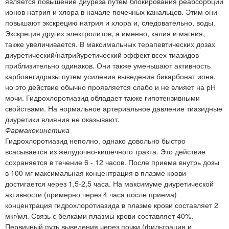
является повышение диуреза путем блокирования реабсорбции
ионов натрия и хлора в начале почечных канальцев. Этим они
повышают экскрецию натрия и хлора и, следовательно, воды.
Экскреция других электролитов, а именно, калия и магния,
также увеличивается. В максимальных терапевтических дозах
диуретический/натрийуретический эффект всех тиазидов
приблизительно одинаков. Они также уменьшают активность
карбоангидразы путем усиления выведения бикарбонат иона,
но это действие обычно проявляется слабо и не влияет на рН
мочи. Гидрохлоротиазид обладает также гипотензивными
свойствами. На нормальное артериальное давление тиазидные
диуретики влияния не оказывают.
Фармакокинетика
Гидрохлоротиазид неполно, однако довольно быстро
всасывается из желудочно-кишечного тракта. Это действие
сохраняется в течение 6 - 12 часов. После приема внутрь дозы
в 100 мг максимальная концентрация в плазме крови
достигается через 1,5-2,5 часа. На максимуме диуретической
активности (примерно через 4 часа после приема)
концентрация гидрохлоротиазида в плазме крови составляет 2
мкг/мл. Связь с белками плазмы крови составляет 40%.
Первичный путь выведения через почки (фильтрация и