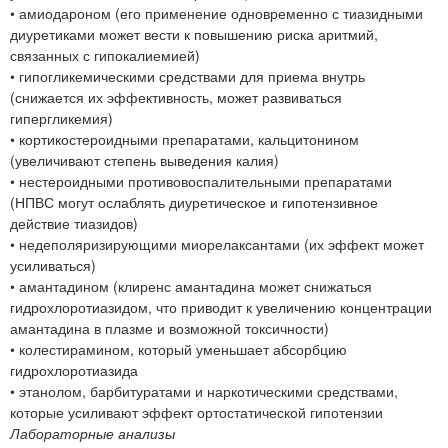
• амиодароном (его применение одновременно с тиазидными
диуретиками может вести к повышению риска аритмий,
связанных с гипокалиемией)
• гипогликемическими средствами для приема внутрь
(снижается их эффективность, может развиваться
гипергликемия)
• кортикостероидными препаратами, кальцитонином
(увеличивают степень выведения калия)
• нестероидными противовоспалительными препаратами
(НПВС могут ослаблять диуретическое и гипотензивное
действие тиазидов)
• недеполяризирующими миорелаксантами (их эффект может
усиливаться)
• амантадином (клиренс амантадина может снижаться
гидрохлоротиазидом, что приводит к увеличению концентрации
амантадина в плазме и возможной токсичности)
• колестирамином, который уменьшает абсорбцию
гидрохлоротиазида
• этанолом, барбитуратами и наркотическими средствами,
которые усиливают эффект ортостатической гипотензии
Лабораторные анализы