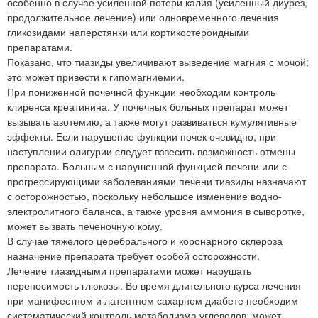
особенно в случае усиленной потери калия (усиленный диурез,
продолжительное лечение) или одновременного лечения
гликозидами наперстянки или кортикостероидными
препаратами.
Показано, что тиазиды увеличивают выведение магния с мочой;
это может привести к гипомагниемии.
При пониженной почечной функции необходим контроль
клиренса креатинина. У почечных больных препарат может
вызывать азотемию, а также могут развиваться кумулятивные
эффекты. Если нарушение функции почек очевидно, при
наступлении олигурии следует взвесить возможность отмены
препарата. Больным с нарушенной функцией печени или с
прогрессирующими заболеваниями печени тиазиды назначают
с осторожностью, поскольку небольшое изменение водно-
электролитного баланса, а также уровня аммония в сыворотке,
может вызвать печеночную кому.
В случае тяжелого церебрального и коронарного склероза
назначение препарата требует особой осторожности.
Лечение тиазидными препаратами может нарушать
переносимость глюкозы. Во время длительного курса лечения
при манифестном и латентном сахарном диабете необходим
систематический контроль метаболизма углеводов; может