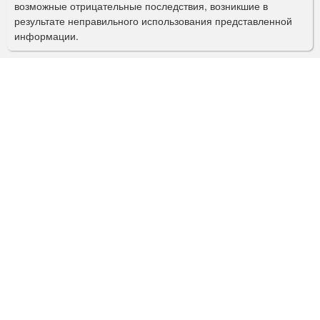
возможные отрицательные последствия, возникшие в
с
результате неправильного использования представленной
информации.
к
а