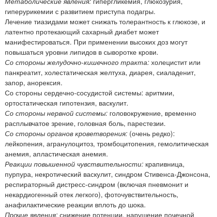
Метаболические явления:
гипергликемия, глюкозурия,
гиперурикемии с развитием приступа подагры.
Лечение тиазидами может снижать толерантность к глюкозе, и
латентно протекающий сахарный диабет может
манифестироваться. При применении высоких доз могут
повышаться уровни липидов в сыворотке крови.
Со стороны желудочно-кишечного тракта:
холецистит или
панкреатит, холестатическая желтуха, диарея, сиаладенит,
запор, анорексия.
Со стороны сердечно-сосудистой системы: аритмии,
ортостатическая гипотензия, васкулит.
Со стороны нервной системы:
головокружение, временно
расплывчатое зрение, головная боль, парестезии.
Со стороны органов кроветворения:
(очень редко):
лейкопения, агранулоцитоз, тромбоцитопения, гемолитическая
анемия, апластическая анемия.
Реакции повышенной чувствительности:
крапивница,
пурпура, некротический васкулит, синдром Стивенса-Джонсона,
респираторный дистресс-синдром (включая пневмонит и
некардиогенный отек легкого), фоточувствительность,
анафилактические реакции вплоть до шока.
Прочие явления:
снижение потенции, нарушение почечной