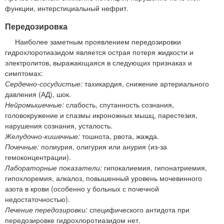
функции, интерстициальный нефрит.
Передозировка
Наиболее заметным проявлением передозировки
гидрохлоротиазидом является острая потеря жидкости и
электролитов, выражающаяся в следующих признаках и
симптомах:
Сердечно-сосудистые:
тахикардия, снижение артериального
давления (АД), шок.
Нейромышечные:
слабость, спутанность сознания,
головокружение и спазмы икроножных мышц, парестезия,
нарушения сознания, усталость.
Желудочно-кишечные:
тошнота, рвота, жажда.
Почечные:
полиурия, олигурия или анурия (из-за
гемоконцентрации).
Лабораторные показатели:
гипокалиемия, гипонатриемия,
гипохлоремия, алкалоз, повышенный уровень мочевинного
азота в крови (особенно у больных с почечной
недостаточностью).
Лечение передозировки:
специфического антидота при
передозировке гидрохлоротиазидом нет.