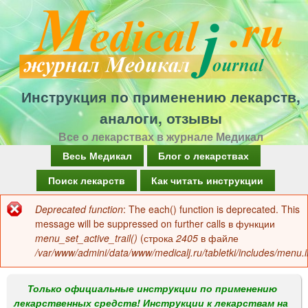
Перейти
к
основному
содержанию
Инструкция по применению лекарств,
аналоги, отзывы
Все о лекарствах в журнале Медикал
Г
Весь Медикал
Блог о лекарствах
л
Поиск лекарств
Как читать инструкции
а
Deprecated function
: The each() function is deprecated. This
Сообщение
в
message will be suppressed on further calls в функции
об
menu_set_active_trail()
(строка
2405
в файле
н
/var/www/admini/data/www/medicalj.ru/tabletki/includes/menu.i
ошибке
о
е
Только официальные инструкции по применению
лекарственных средств! Инструкции к лекарствам на