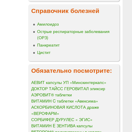
Справочник болезней
Амилоидоз
Острые респираторные заболевания
(ОРЗ)
Панкреатит
Цистит
Обязательно посмотрите:
АЕВИТ капсулы УП «Минскинтеркапс»
ДОКТОР ТАЙСС ГЕРОВИТАЛ эликсир
АЭРОВИТ® таблетки
ВИТАМИН C таблетки «Авексима»
АСКОРБИНОВАЯ КИСЛОТА драже
«ВЕРОФАРМ»
СОРБИФЕР ДУРУЛЕС « ЭГИС»
ВИТАМИН E ЗЕНТИВА капсулы
ВЕТОРОН® поливитамины в каплях