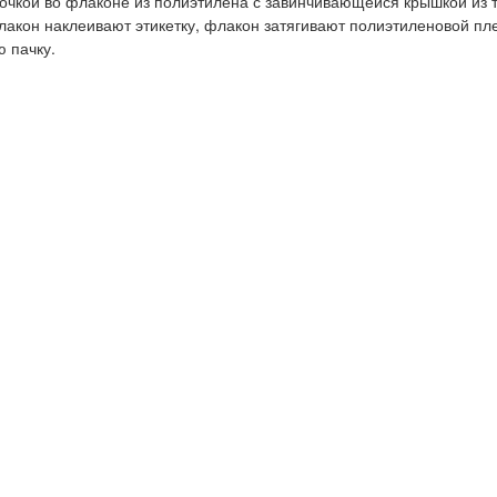
лочкой во флаконе из полиэтилена с завинчивающейся крышкой из 
акон наклеивают этикетку, флакон затягивают полиэтиленовой пл
 пачку.