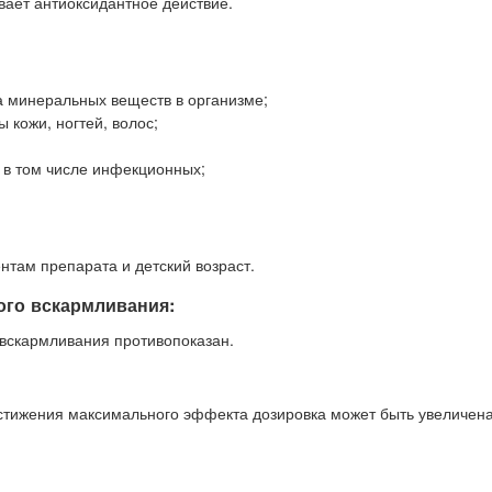
вает антиоксидантное действие.
а минеральных веществ в организме;
 кожи, ногтей, волос;
 в том числе инфекционных;
там препарата и детский возраст.
ого вскармливания:
 вскармливания противопоказан.
достижения максимального эффекта дозировка может быть увеличена