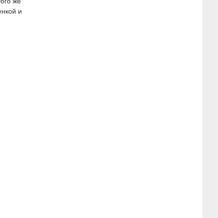
того же
енкой и