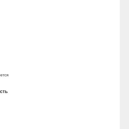
яется
сть