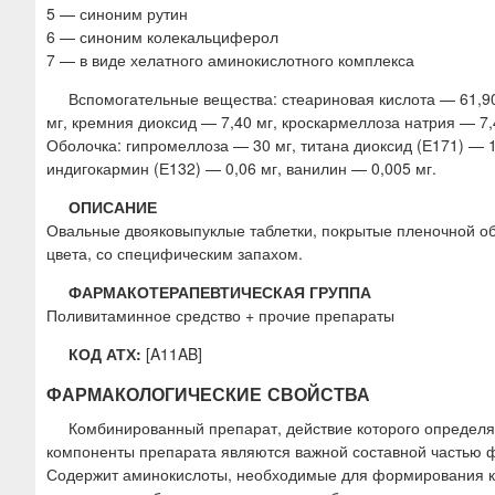
5 — синоним рутин
6 — синоним колекальциферол
7 — в виде хелатного аминокислотного комплекса
Вспомогательные вещества: стеариновая кислота — 61,90
мг, кремния диоксид — 7,40 мг, кроскармеллоза натрия — 7,
Оболочка: гипромеллоза — 30 мг, титана диоксид (Е171) — 17
индигокармин (Е132) — 0,06 мг, ванилин — 0,005 мг.
ОПИСАНИЕ
Овальные двояковыпуклые таблетки, покрытые пленочной об
цвета, со специфическим запахом.
ФАРМАКОТЕРАПЕВТИЧЕСКАЯ ГРУППА
Поливитаминное средство + прочие препараты
КОД АТХ:
[A11AB]
ФАРМАКОЛОГИЧЕСКИЕ СВОЙСТВА
Комбинированный препарат, действие которого определяе
компоненты препарата являются важной составной частью 
Содержит аминокислоты, необходимые для формирования кол