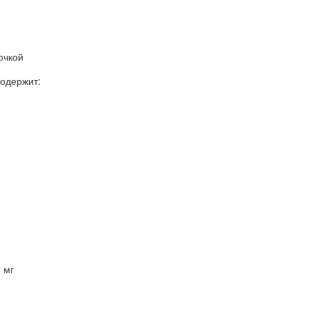
очкой
содержит:
 мг