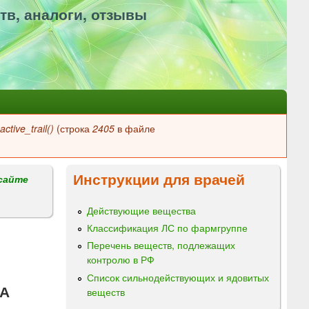
тв, аналоги, отзывы
ctive_trail()
(строка
2405
в файле
Инструкции для врачей
сайте
Действующие вещества
Классификация ЛС по фармгруппе
Перечень веществ, подлежащих
контролю в РФ
Список сильнодействующих и ядовитых
А
веществ