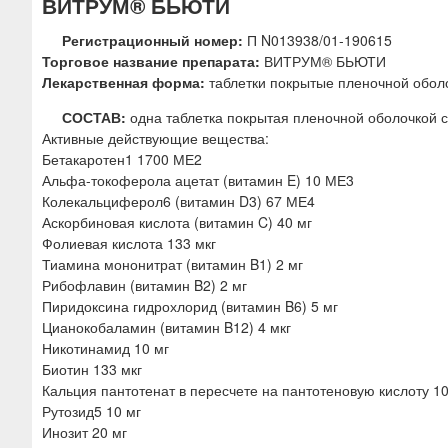
ВИТРУМ® БЬЮТИ
ю
Регистрационный номер:
П N013938/01-190615
Торговое название препарата:
ВИТРУМ® БЬЮТИ
Лекарственная форма:
таблетки покрытые пленочной обол
СОСТАВ:
одна таблетка покрытая пленочной оболочкой 
Активные действующие вещества:
Бетакаротен1 1700 МЕ2
Альфа-токоферола ацетат (витамин E) 10 МЕ3
Колекальциферол6 (витамин D3) 67 МЕ4
Аскорбиновая кислота (витамин C) 40 мг
Фолиевая кислота 133 мкг
Тиамина мононитрат (витамин B1) 2 мг
Рибофлавин (витамин B2) 2 мг
Пиридоксина гидрохлорид (витамин B6) 5 мг
Цианокобаламин (витамин B12) 4 мкг
Никотинамид 10 мг
Биотин 133 мкг
Кальция пантотенат в пересчете на пантотеновую кислоту 10
Рутозид5 10 мг
Инозит 20 мг