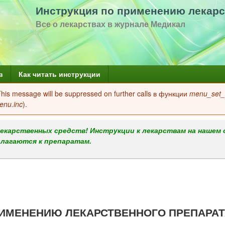
Перейти
Инструкция по применению лекарс
к
Все о лекарствах в журнале Медикал
основному
содержанию
в
Как читать инструкции
 This message will be suppressed on further calls в функции
menu_set_a
enu.inc
).
екарственных средств! Инструкции к лекарствам на нашем 
илагаются к препаратам.
ИМЕНЕНИЮ ЛЕКАРСТВЕННОГО ПРЕПАРАТ