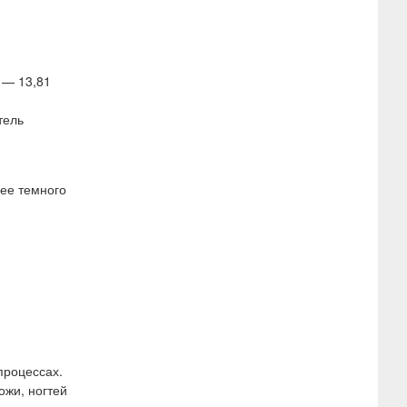
 — 13,81
тель
ее темного
процессах.
ожи, ногтей