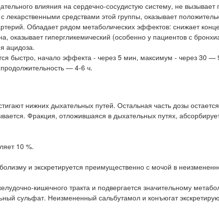
цательного влияния на сердечно-сосудистую систему, не вызывает
 с лекарственными средствами этой группы, оказывает положитель
артерий. Обладает рядом метаболических эффектов: снижает конц
на, оказывает гипергликемический (особенно у пациентов с бронх
я ацидоза.
я быстро, начало эффекта - через 5 мин, максимум - через 30 — 
 продолжительность — 4-6 ч.
тигают нижних дыхательных путей. Остальная часть дозы остается
ывается. Фракция, отложившаяся в дыхательных путях, абсорбируе
ляет 10 %.
аболизму и экскретируется преимущественно с мочой в неизмененн
желудочно-кишечного тракта и подвергается значительному метабо
ьный сульфат. Неизмененный сальбутамол и конъюгат экскретиру