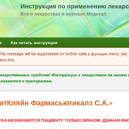
Перейти
Инструкция по применению лекарс
к
Все о лекарствах в журнале Медикал
основному
содержанию
в
Как читать инструкции
 This message will be suppressed on further calls в функции
menu_set_a
enu.inc
).
екарственных средств! Инструкции к лекарствам на нашем 
илагаются к препаратам.
итКляйн Фармасьютикалз С.А.»
СКА НАЗНАЧАЮТСЯ ПАЦИЕНТУ ТОЛЬКО ВРАЧОМ. ДАННАЯ ИН