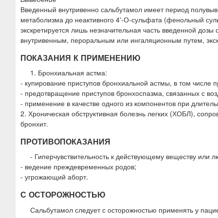
Введенный внутривенно сальбутамол имеет период полувывед
метаболизма до неактивного 4'-О-сульфата (фенольный сул
экскретируется лишь незначительная часть введенной дозы 
внутривенным, пероральным или ингаляционным путем, экскр
ПОКАЗАНИЯ К ПРИМЕНЕНИЮ
1. Бронхиальная астма:
- купирование приступов бронхиальной астмы, в том числе 
- предотвращение приступов бронхоспазма, связанных с воз
- применение в качестве одного из компонентов при длите
2. Хроническая обструктивная болезнь легких (ХОБЛ), соп
бронхит.
ПРОТИВОПОКАЗАНИЯ
- Гиперчувствительность к действующему веществу или л
- ведение преждевременных родов;
- угрожающий аборт.
С ОСТОРОЖНОСТЬЮ
Сальбутамол следует с осторожностью применять у пацие