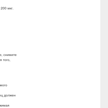
200 мкг.
е, снимите
я того,
имого
ец должен
сжимая