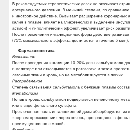
В рекомендуемых терапевтических дозах не оказывает отри
артериального давления. В меньшей степени, по сравнению
и инотропное действие. Вызывает расширение коронарных 
калия в плазме, влияет на гликогенолиз и выделение инсули
астмой) и липолитический эффект, увеличивает риск развити
После применения ингаляционных форм действие развиваетс
(75% максимального эффекта достигается в течение 5 мин),
Фармакокинетика
Всасывание
После проведения ингаляции 10-20% дозы сальбутамола дос
ингаляторе или откладывается в ротоглотке и затем проглат
легочные ткани и кровь, но не метаболизируется в легких.
Распределение
Степень связывания сальбутамола с белками плазмы состав
Метаболизм
Попав в кровь, сальбутамол подвергается печеночному мет
или в виде фенольного сульфата.
Проглоченная часть ингаляционной дозы абсорбируется из 
«первом прохождении» через печень, превращаясь в фенол
преимущественно с мочой.
Выведение