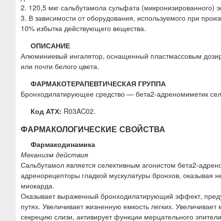
2. 120,5 мкг сальбутамола сульфата (микронизированного) э
3. В зависимости от оборудования, используемого при прои
10% избытка действующего вещества.
ОПИСАНИЕ
Алюминиевый ингалятор, оснащенный пластмассовым дозир
или почти белого цвета.
ФАРМАКОТЕРАПЕВТИЧЕСКАЯ ГРУППА
Бронходилатирующее средство — бета2-адреномиметик сел
Код АТХ:
R03AC02.
ФАРМАКОЛОГИЧЕСКИЕ СВОЙСТВА
Фармакодинамика
Механизм действия
Сальбутамол является селективным агонистом бета2-адренор
адренорецепторы гладкой мускулатуры бронхов, оказывая н
миокарда.
Оказывает выраженный бронходилатирующий эффект, предуп
путях. Увеличивает жизненную емкость легких. Увеличивает
секрецию слизи, активирует функции мерцательного эпители