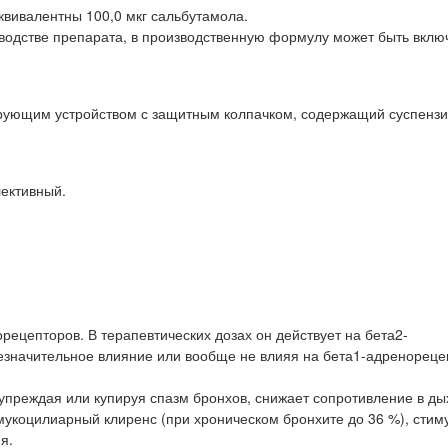
квивалентны 100,0 мкг сальбутамола.
зводстве препарата, в производственную формулу может быть вклю
ующим устройством с защитным колпачком, содержащий суспензи
ективный.
ецепторов. В терапевтических дозах он действует на бета2-
езначительное влияние или вообще не влияя на бета1-адренорец
реждая или купируя спазм бронхов, снижает сопротивление в ды
 мукоцилиарный клиренс (при хроническом бронхите до 36 %), стим
я.