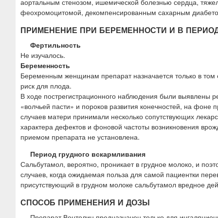
аортальным стенозом, ишемической болезнью сердца, тяжел
феохромоцитомой, декомпенсированным сахарным диабетом
ПРИМЕНЕНИЕ ПРИ БЕРЕМЕННОСТИ И В ПЕРИО
Фертильность
Не изучалось.
Беременность
Беременным женщинам препарат назначается только в том 
риск для плода.
В ходе пострегистрационного наблюдения были выявлены ре
«волчьей пасти» и пороков развития конечностей, на фоне 
случаев матери принимали несколько сопутствующих лекарс
характера дефектов и фоновой частоты возникновения врож
приемом препарата не установлена.
Период грудного вскармливания
Сальбутамол, вероятно, проникает в грудное молоко, и по
случаев, когда ожидаемая польза для самой пациентки пере
присутствующий в грудном молоке сальбутамол вредное дей
СПОСОБ ПРИМЕНЕНИЯ И ДОЗЫ
Препарат Вентолин предназначен только для ингаляцион