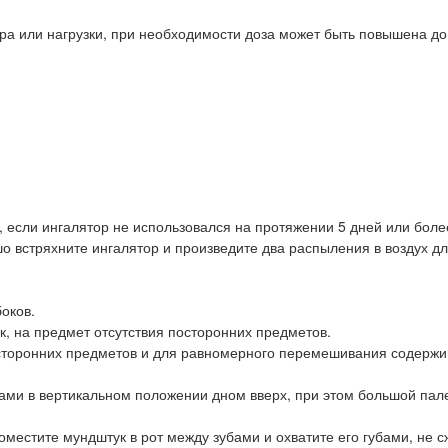
ра или нагрузки, при необходимости доза может быть повышена до 
 если ингалятор не использовался на протяжении 5 дней или боле
шо встряхните ингалятор и произведите два распыления в воздух дл
боков.
к, на предмет отсутствия посторонних предметов.
осторонних предметов и для равномерного перемешивания содерж
ами в вертикальном положении дном вверх, при этом большой пал
поместите мундштук в рот между зубами и охватите его губами, не 