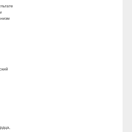
ультате
м
анизм
ский
рдца,