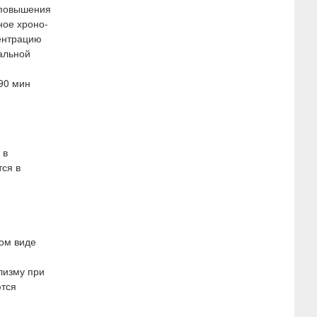
 повышения
ное хроно-
ентрацию
иальной
90 мин
 в
тся в
ом виде
лизму при
ются