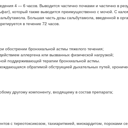
ения 4 — 6 часов. Выводится частично почками и частично в рез
ьфат), который также выводится преимущественно с мочой. С кало
сальбутамола. Большая часть дозы сальбутамола, введенной в орг
етируется в течение 72 часов.
при обострении бронхиальной астмы тяжелого течения;
действием аллергена или вызванных физической нагрузкой;
льной поддерживающей терапии бронхиальной астмы.
ровождающаяся обратимой обструкцией дыхательных путей, хрониче
юбому другому компоненту, входящему в состав препарата;
нтов с тиреотоксикозом, тахиаритмией, миокардитом, пороками се