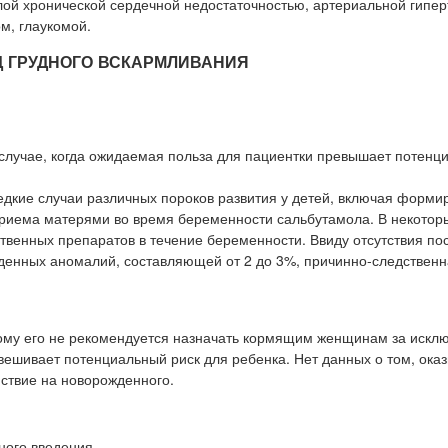
ой хронической сердечной недостаточностью, артериальной гипер
, глаукомой.
Д ГРУДНОГО ВСКАРМЛИВАНИЯ
случае, когда ожидаемая польза для пациентки превышает потенц
дкие случаи различных пороков развития у детей, включая форми
приема матерями во время беременности сальбутамола. В некоторы
твенных препаратов в течение беременности. Ввиду отсутствия по
денных аномалий, составляющей от 2 до 3%, причинно-следственна
этому его не рекомендуется назначать кормящим женщинам за искл
вешивает потенциальный риск для ребенка. Нет данных о том, ока
ствие на новорожденного.
ного введения.