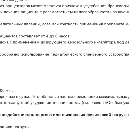
ренорецепторов может являться признаком усугубления бронхиаль
мы лечения пациента с рассмотрением целесообразности назначен
елательных явлений, доза или кратность применения препарата м
циентов составляет от 4 до 6 часов.
вдоха с применением дозирующего аэрозольного ингалятора под д
сообразно использование педиатрического спейсерного устройства
00 мкг.
рех раз в сутки. Потребность в частом применении максимальных 
етельствует об ухудшении течения астмы (см. раздел «Особые ук
 воздействием аллергена или вызванных физической нагрузк
ра или нагрузки.