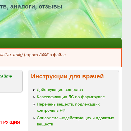
тв, аналоги, отзывы
ctive_trail()
(строка
2405
в файле
Инструкции для врачей
сайте
Действующие вещества
Классификация ЛС по фармгруппе
Перечень веществ, подлежащих
контролю в РФ
Список сильнодействующих и ядовитых
СТРУКЦИЯ
веществ