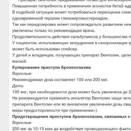
Повышенная потребность в применении агонистов бета2-ад
В подобной ситуации может потребоваться переоценка схе
одновременной терапии глюкокортикостероидом.
Так как передозировка может сопровождаться развитием неж
увеличены только по рекомендации врача.
Продолжительность действия сальбутамола у большинства па
У пациентов, испытывающих затруднения в синхронизации 
может быть использован спейсер.
У детей и младенцев, получающих препарат Вентолин, целе
маской.
Купирование приступа бронхоспазма
Взрослые
Рекомендуемая доза составляет 100 или 200 мкг.
Дети
100 мкг, при необходимости доза может быть увеличена до 2
Не рекомендуется применять ингалятор Вентолин чаще четы
препарата Вентолин или во внезапном увеличении дозы свид
меры предосторожности при применении»).
Предотвращение приступов бронхоспазма, связанных с
Взрослые
200 мкг за 10-15 мин до воздействия провоцирующего факто