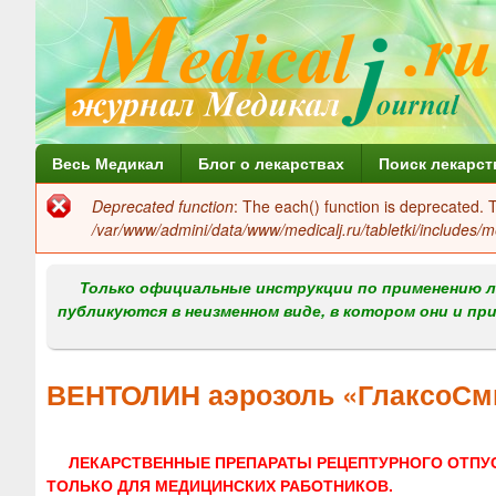
Г
Весь Медикал
Блог о лекарствах
Поиск лекарст
л
Deprecated function
: The each() function is deprecated.
Сообщение
а
/var/www/admini/data/www/medicalj.ru/tabletki/includes/m
об
в
ошибке
Только официальные инструкции по применению л
н
публикуются в неизменном виде, в котором они и пр
о
е
ВЕНТОЛИН аэрозоль «ГлаксоСм
м
е
ЛЕКАРСТВЕННЫЕ ПРЕПАРАТЫ РЕЦЕПТУРНОГО ОТПУ
н
ТОЛЬКО ДЛЯ МЕДИЦИНСКИХ РАБОТНИКОВ.