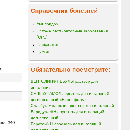
Справочник болезней
Амилоидоз
Острые респираторные заболевания
(ОРЗ)
Панкреатит
Цистит
Обязательно посмотрите:
е
ВЕНТОЛИН® НЕБУЛЫ раствор для
ингаляций
САЛЬБУТАМОЛ аэрозоль для ингаляций
дозированный «Биннофарм»
Сальбутамол-натив раствор для ингаляций
Беродуал ®Н аэрозоль для ингаляций
дозированный
тное 240
Беротек® Н аэрозоль для ингаляций
дозированный