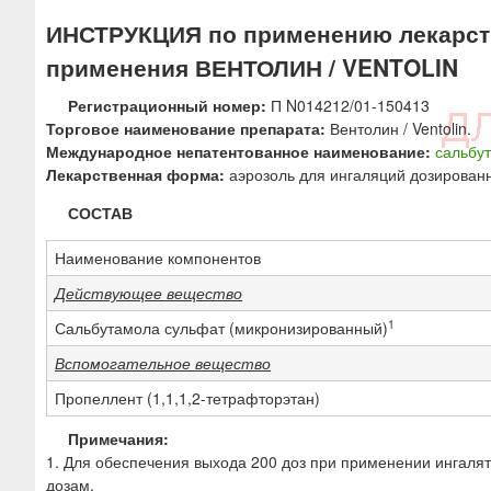
ю
ИНСТРУКЦИЯ по применению лекарств
применения ВЕНТОЛИН / VENTOLIN
Регистрационный номер:
П N014212/01-150413
Торговое наименование препарата:
Вентолин / Ventolin.
Международное непатентованное наименование:
сальбу
Лекарственная форма:
аэрозоль для ингаляций дозирован
СОСТАВ
Наименование компонентов
Действующее вещество
1
Сальбутамола сульфат (микронизированный)
Вспомогательное вещество
Пропеллент (1,1,1,2-тетрафторэтан)
Примечания:
1. Для обеспечения выхода 200 доз при применении ингалят
дозам.