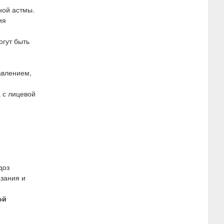
ной астмы.
ия
огут быть
авлением,
 с лицевой
доз
азания и
ой