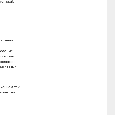
тензией,
иальный
рование
х из этих
стоянного
я связь с
ючением тех
зывает ли