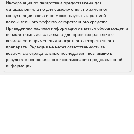
р
Информация по лекарствам предоставлена для
ознакомления, а не для самолечения, не заменяет
м
консультации врача и не может служить гарантией
а
положительного эффекта лекарственного средства.
Приведенная научная информация является обобщающей и
п
не может быть использована для принятия решения о
о
возможности применения конкретного лекарственного
препарата. Редакция не несет ответственности за
и
возможные отрицательные последствия, возникшие в
с
результате неправильного использования представленной
информации.
к
а