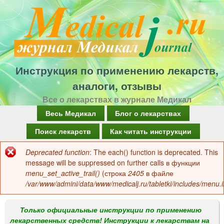
Перейти
к
основному
содержанию
Инструкция по применению лекарств,
аналоги, отзывы
Все о лекарствах в журнале Медикал
Г
Весь Медикал
Блог о лекарствах
л
Поиск лекарств
Как читать инструкции
а
Deprecated function
: The each() function is deprecated. This
Сообщение
в
message will be suppressed on further calls в функции
об
menu_set_active_trail()
(строка
2405
в файле
н
/var/www/admini/data/www/medicalj.ru/tabletki/includes/menu.i
ошибке
о
е
Только официальные инструкции по применению
лекарственных средств! Инструкции к лекарствам на