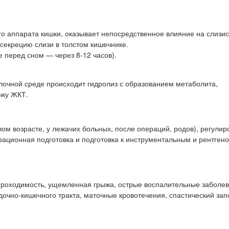
о аппарата кишки, оказывает непосредственное влияние на слизи
 секрецию слизи в толстом кишечнике.
е перед сном — через 8-12 часов).
лочной среде происходит гидролиз с образованием метаболита,
чку ЖКТ.
ом возрасте, у лежачих больных, после операций, родов), регули
рационная подготовка и подготовка к инструментальным и рентген
проходимость, ущемленная грыжа, острые воспалительные заболе
дочно-кишечного тракта, маточные кровотечения, спастический зап