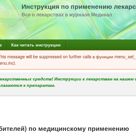
Перейти
Инструкция по применению лекарс
к
Все о лекарствах в журнале Медикал
основному
содержанию
в
Как читать инструкции
 This message will be suppressed on further calls в функции
menu_set_a
enu.inc
).
екарственных средств! Инструкции к лекарствам на нашем 
илагаются к препаратам.
бителей) по медицинскому применению