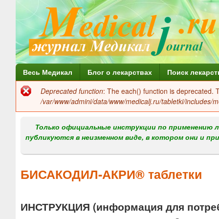
Г
Весь Медикал
Блог о лекарствах
Поиск лекарст
л
Deprecated function
: The each() function is deprecated.
Сообщение
а
/var/www/admini/data/www/medicalj.ru/tabletki/includes/m
об
в
ошибке
Только официальные инструкции по применению л
н
публикуются в неизменном виде, в котором они и пр
о
е
БИСАКОДИЛ-АКРИ® таблетки
м
е
ИНСТРУКЦИЯ (информация для потре
н