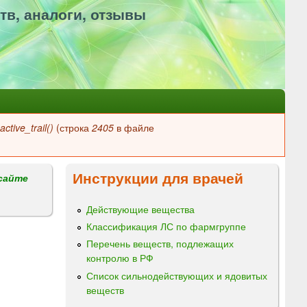
тв, аналоги, отзывы
ctive_trail()
(строка
2405
в файле
Инструкции для врачей
сайте
Действующие вещества
Классификация ЛС по фармгруппе
Перечень веществ, подлежащих
контролю в РФ
Список сильнодействующих и ядовитых
веществ