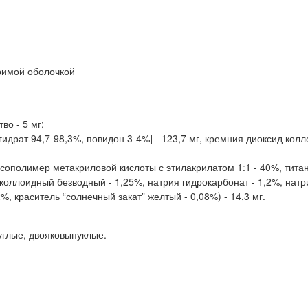
римой оболочкой
во - 5 мг;
идрат 94,7-98,3%, повидон 3-4%] - 123,7 мг, кремния диоксид колл
сополимер метакриловой кислоты с этилакрилатом 1:1 - 40%, титан
 коллоидный безводный - 1,25%, натрия гидрокарбонат - 1,2%, натр
, краситель “солнечный закат” желтый - 0,08%) - 14,3 мг.
углые, двояковыпуклые.