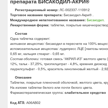
препарата БИСАКОДИЛ-АКРИ®
ю
Регистрационный номер:
ЛС-002337-110912
Торговое название препарата:
Бисакодил-Акри® .
Международное непатентованное название:
Бисакодил
.
Лекарственная форма:
таблетки, покрытые кишечнораство
Состав
Одна таблетка содержит:
активное вещество:
бисакодил в пересчете на 100% вещест
вспомогательные вещества:
лудипресс ЛЦЕ [лактозы моног
0,65 мг, кальция стеарат - 0,65 мг.
Состав оболочки:
готовая смесь “АКРИЛ-ИЗ” желтого цвета (
12%, тальк - 37,25%, триэтилцитрат - 4,8%, кремния диоксид
лаурилсульфат - 0,5%, краситель хинолиновый желтый - 2,92%
Описание
Таблетки, покрытые пленочной оболочкой, желтого цвета, кр
На изломе таблетки белого или почти белого цвета.
Фармакотерапевтическая группа:
слабительное средство
Код ATX:
А06АВ02