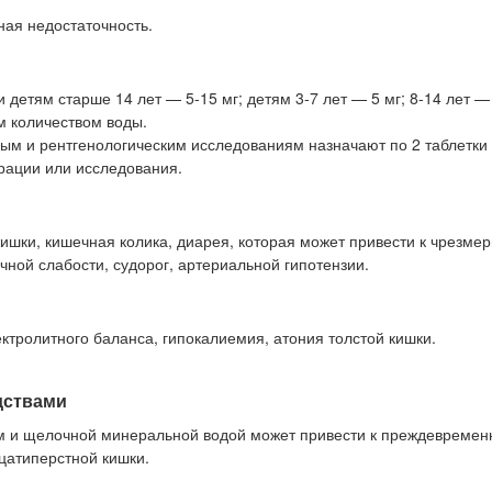
ная недостаточность.
 детям старше 14 лет — 5-15 мг; детям 3-7 лет — 5 мг; 8-14 лет — 
м количеством воды.
ым и рентгенологическим исследованиям назначают по 2 таблетки 
ерации или исследования.
шки, кишечная колика, диарея, которая может привести к чрезме
чной слабости, судорог, артериальной гипотензии.
тролитного баланса, гипокалиемия, атония толстой кишки.
дствами
ом и щелочной минеральной водой может привести к преждевреме
цатиперстной кишки.