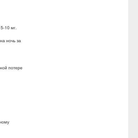
5-10 мг.
на ночь за
рной потере
нному