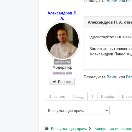
Пожалуйста
Войти
или
Ре
Александров П.
А.
Александров П. А. отв
Здравствуйте! ВЭБ неак
Заместитель главного в
Александров Павел Андр
Не в сети
Модератор
Пожалуйста
Войти
или
Ре
Больше
В начало
Назад
1
Вперёд
В кон
Консультация врача
Консультация инфек