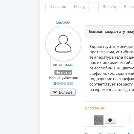
В начало
Назад
1
Вперёд
В кон
Балжан
Балжан создал эту тем
Здравствуйте, моей доч
протефлазид, антибиоти
температура тела подае
оак и биохимический а
АВТОР ТЕМЫ
гемоглобин 134, цветно
Не в сети
стафиллокок, сдали ждё
Новый участник
подозрение на энцефал
соответствует возрасту
раздраженная всегда, и
Больше
Вложения: