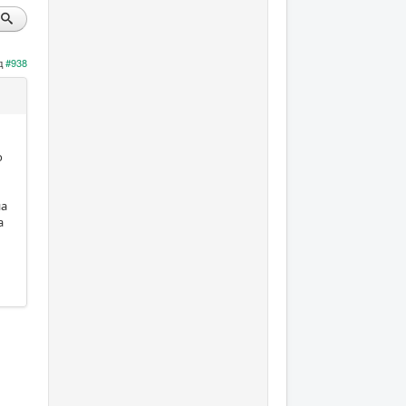
д
#938
о
на
а