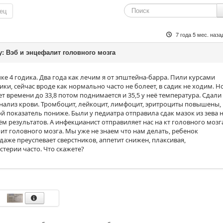
ец
7 года 5 мес. наза
у: Вэб и энцефалит головного мозга
ке 4 годика. Два года как лечим я от эпштейна-барра. Пили курсами
ки, сейчас вроде как нормально часто не болеет, в садик не ходим. Н
т времени до 33,8 потом поднимается и 35,5 у неё температура. Сдали
нализ крови. Тромбоцит, лейкоцит, лимфоцит, эритроциты повышены,
й показатель пониже. Были у педиатра отправила сдак мазок из зева 
м результатов. А инфекцианист отправиляет нас на кт головного мозг
ит головного мозга. Мы уже не знаем что нам делать, ребенок
 даже преуспевает сверстников, аппетит снижен, плаксивая,
стерии часто. Что скажете?