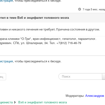
гистрация
, чтобы присоединиться к беседе.
7 года 5 мес. наза
етил в теме Вэб и энцефалит головного мозга
тивен и никакого лечения не требует. Причина состояния в другом.
рача клиники "О-Три", врач-инфекционист, гепатолог, паразитолог.
еевич. СПб, ул. Шпалерная, 34. Тел. +7(812) 716-46-79
гистрация
, чтобы присоединиться к беседе.
ец
Модераторы:
Александров 
циониста
Вэб и энцефалит головного мозга