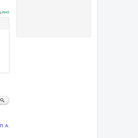
д
#945
П. А.