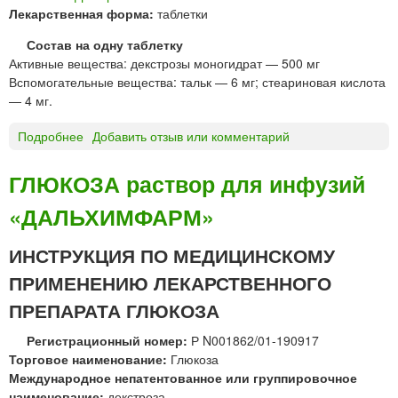
р
Лекарственная форма:
таблетки
д
л
Состав на одну таблетку
я
Активные вещества: декстрозы моногидрат — 500 мг
и
Вспомогательные вещества: тальк — 6 мг; стеариновая кислота
н
— 4 мг.
ф
у
Подробнее
о
Добавить отзыв или комментарий
з
Г
и
Л
ГЛЮКОЗА раствор для инфузий
й
Ю
"
«ДАЛЬХИМФАРМ»
К
К
О
у
З
ИНСТРУКЦИЯ ПО МЕДИЦИНСКОМУ
р
А
ПРИМЕНЕНИЮ ЛЕКАРСТВЕННОГО
с
т
к
а
ПРЕПАРАТА ГЛЮКОЗА
а
б
я
Регистрационный номер:
Р N001862/01-190917
л
б
Торговое наименование:
Глюкоза
е
и
Международное непатентованное или группировочное
т
о
наименование:
декстроза
к