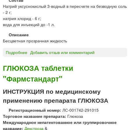
Состав
Натрий уксуснокислый 3-водный в пересчете на безводную соль
- 2 г;
натрия хлорид - 6 г;
вода для инъекций до -1 л.
Описание
Бесцветная прозрачная жидкость
Подробнее
о
Добавить отзыв или комментарий
Д
и
ГЛЮКОЗА таблетки
с
"Фармстандарт"
о
л
ь
ИНСТРУКЦИЯ по медицинскому
р
применению препарата ГЛЮКОЗА
а
с
Регистрационный номер:
ЛС-001742-291015
т
Торговое название препарата:
Глюкоза
в
Международное непатентованное или группировочное
о
название:
Декстроза
&