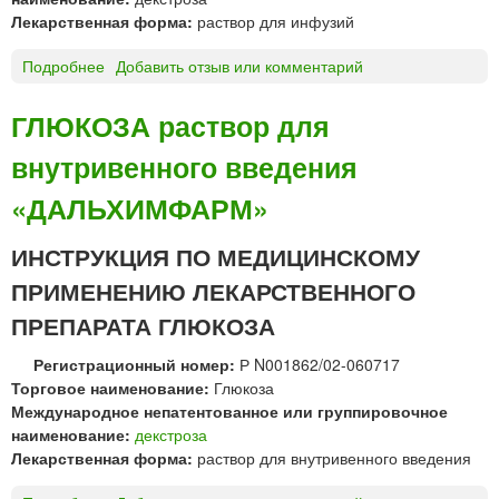
ф
Лекарственная форма:
раствор для инфузий
и
а
"
Подробнее
о
Добавить отзыв или комментарий
б
Ф
Г
р
а
Л
и
р
ГЛЮКОЗА раствор для
Ю
к
м
внутривенного введения
К
а
с
О
"
т
«ДАЛЬХИМФАРМ»
З
а
А
н
ИНСТРУКЦИЯ ПО МЕДИЦИНСКОМУ
р
д
а
а
ПРИМЕНЕНИЮ ЛЕКАРСТВЕННОГО
с
р
ПРЕПАРАТА ГЛЮКОЗА
т
т
в
"
Регистрационный номер:
Р N001862/02-060717
о
Торговое наименование:
Глюкоза
р
Международное непатентованное или группировочное
д
наименование:
декстроза
л
Лекарственная форма:
раствор для внутривенного введения
я
и