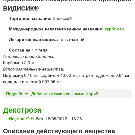
е
р
ВИДИСИК®
р
и
*
в
Торговое название:
Видисик®
е
Международное непатентованное название:
карбомер
н
н
Лекарственная форма:
гель глазной
о
г
Состав на 1 г геля
о
Активные ингредиенты:
в
Карбомер 2,0 мг
в
Вспомогательные вещества:
е
Цетримид 0,10 мг, сорбитол 40,00 мг, натрия гидроксид 0,84 мг,
д
вода для инъекций 957,06 мг.
е
Подробнее
о
Добавить отзыв или комментарий
н
В
и
И
я
Декстроза
Д
«
Наумов Ю.Н.
Втр, 18/09/2012 - 13:26
И
Д
С
А
Описание действующего вещества
И
Л