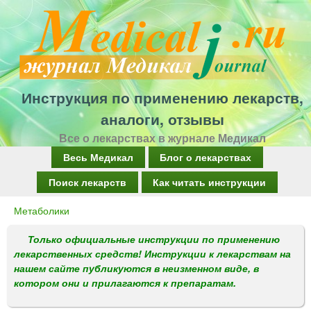
Перейти
к
основному
содержанию
Инструкция по применению лекарств,
аналоги, отзывы
Все о лекарствах в журнале Медикал
Г
Весь Медикал
Блог о лекарствах
л
Поиск лекарств
Как читать инструкции
а
Метаболики
Вы
в
здесь
Только официальные инструкции по применению
н
лекарственных средств! Инструкции к лекарствам на
о
нашем сайте публикуются в неизменном виде, в
котором они и прилагаются к препаратам.
е