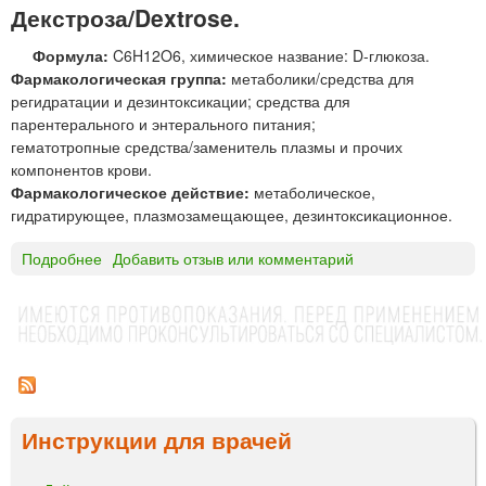
К
Ь
Декстроза/Dextrose.
®
Х
Формула:
C6H12O6, химическое название: D-глюкоза.
г
И
Фармакологическая группа:
метаболики/средства для
е
М
регидратации и дезинтоксикации; средства для
л
Ф
парентерального и энтерального питания;
ь
А
гематотропные средства/заменитель плазмы и прочих
г
Р
компонентов крови.
л
М
Фармакологическое действие:
метаболическое,
а
»
гидратирующее, плазмозамещающее, дезинтоксикационное.
з
н
Подробнее
о
Добавить отзыв или комментарий
о
Д
й
е
к
с
т
р
о
Инструкции для врачей
з
а