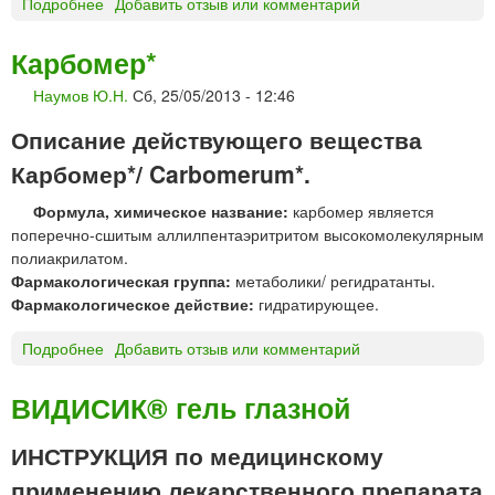
Подробнее
о
Добавить отзыв или комментарий
н
Г
ф
Л
Карбомер*
у
Ю
з
Наумов Ю.Н.
Сб, 25/05/2013 - 12:46
К
и
О
й
Описание действующего вещества
З
«
А
Карбомер*/ Carbomerum*.
Д
р
А
Формула, химическое название:
карбомер является
а
Л
поперечно-сшитым аллилпентаэритритом высокомолекулярным
с
Ь
полиакрилатом.
т
Х
Фармакологическая группа:
метаболики/ регидратанты.
в
И
Фармакологическое действие:
гидратирующее.
о
М
р
Ф
Подробнее
о
Добавить отзыв или комментарий
д
А
К
л
Р
а
я
ВИДИСИК® гель глазной
М
р
в
»
б
н
ИНСТРУКЦИЯ по медицинскому
о
у
применению лекарственного препарата
м
т