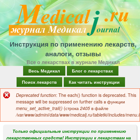
Перейти
к
основному
содержанию
Инструкция по применению лекарств,
аналоги, отзывы
Все о лекарствах в журнале Медикал
Г
Весь Медикал
Блог о лекарствах
л
Поиск лекарств
Как читать инструкции
а
Deprecated function
: The each() function is deprecated. This
Сообщение
в
message will be suppressed on further calls в функции
об
menu_set_active_trail()
(строка
2405
в файле
н
/var/www/admini/data/www/medicalj.ru/tabletki/includes/menu.i
ошибке
о
е
Только официальные инструкции по применению
лекарственных средств! Инструкции к лекарствам на