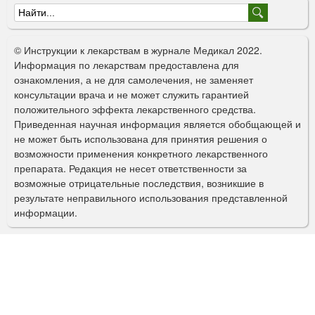
Ф
о
© Инструкции к лекарствам в журнале Медикал 2022.
р
Информация по лекарствам предоставлена для
ознакомления, а не для самолечения, не заменяет
м
консультации врача и не может служить гарантией
а
положительного эффекта лекарственного средства.
Приведенная научная информация является обобщающей и
п
не может быть использована для принятия решения о
о
возможности применения конкретного лекарственного
препарата. Редакция не несет ответственности за
и
возможные отрицательные последствия, возникшие в
с
результате неправильного использования представленной
информации.
к
а