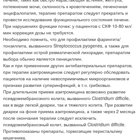
потемнение мочи, склонность к кровотечениям, печеночная
энцефалопатия, терапию препаратом следует прекратить и
провести исследование функционального состояния печени.
При нарушениях функции почек: у пациентов с СКФ 10-80 мл/
мин коррекция дозы не требуется.
Необходимо помнить, что для профилактики фарингита/
тонзиллита, вызванного Streptococcus pyogenes, а также для
профилактики острой ревматической лихорадки, препаратом
выбора обычно является пенициллин.
Как и при применении других антибактериальных препаратов,
при терапии азитромицином следует регулярно обследовать
пациентов на наличие невосприимчивых микроорганизмов и
признаки развития суперинфекций, в т.ч. грибковых.
При длительном приеме азитромицина возможно развитие
псевдомембранозного колита, вызванного Clostridium difficile,
как в виде легкой диареи, так и тяжелого колита. При развитии
диареи на фоне приема азитромицина, а также через 2 месяца
после окончания терапии следует исключить
псевдомембранозный колит, вызванный Clostridium difficile.
Противопоказаны препараты, тормозящие перистальтику
кишечника.