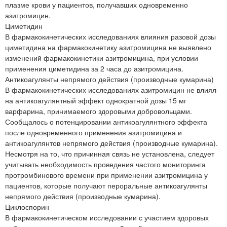
плазме крови у пациентов, получавших одновременно
азитромицин.
Циметидин
В фармакокинетических исследованиях влияния разовой дозы
циметидина на фармакокинетику азитромицина не выявлено
изменений фармакокинетики азитромицина, при условии
применения циметидина за 2 часа до азитромицина.
Антикоагулянты непрямого действия (производные кумарина)
В фармакокинетических исследованиях азитромицин не влиял
на антикоагулянтный эффект однократной дозы 15 мг
варфарина, принимаемого здоровыми добровольцами.
Сообщалось о потенцировании антикоагулянтного эффекта
после одновременного применения азитромицина и
антикоагулянтов непрямого действия (производные кумарина).
Несмотря на то, что причинная связь не установлена, следует
учитывать необходимость проведения частого мониторинга
протромбинового времени при применении азитромицина у
пациентов, которые получают пероральные антикоагулянты
непрямого действия (производные кумарина).
Циклоспорин
В фармакокинетическом исследовании с участием здоровых