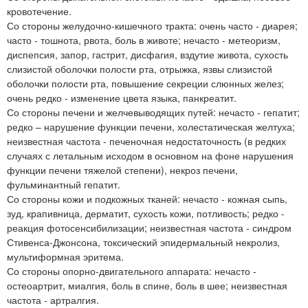
кровотечение.
Со стороны желудочно-кишечного тракта: очень часто - диарея;
часто - тошнота, рвота, боль в животе; нечасто - метеоризм,
диспепсия, запор, гастрит, дисфагия, вздутие живота, сухость
слизистой оболочки полости рта, отрыжка, язвы слизистой
оболочки полости рта, повышение секреции слюнных желез;
очень редко - изменение цвета языка, панкреатит.
Со стороны печени и желчевыводящих путей: нечасто - гепатит;
редко – нарушение функции печени, холестатическая желтуха;
неизвестная частота - печеночная недостаточность (в редких
случаях с летальным исходом в основном на фоне нарушения
функции печени тяжелой степени), некроз печени,
фульминантный гепатит.
Со стороны кожи и подкожных тканей: нечасто - кожная сыпь,
зуд, крапивница, дерматит, сухость кожи, потливость; редко -
реакция фотосенсибилизации; неизвестная частота - синдром
Стивенса-Джонсона, токсический эпидермальный некролиз,
мультиформная эритема.
Со стороны опорно-двигательного аппарата: нечасто -
остеоартрит, миалгия, боль в спине, боль в шее; неизвестная
частота - артралгия.