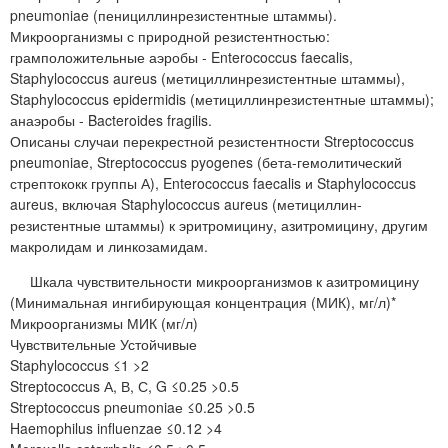
pneumoniae (пенициллинрезистентные штаммы).
Микроорганизмы с природной резистентностью:
грамположительные аэробы - Enterococcus faecalis,
Staphylococcus aureus (метициллинрезистентные штаммы),
Staphylococcus epidermidis (метициллинрезистентные штаммы);
анаэробы - Bacteroides fragilis.
Описаны случаи перекрестной резистентности Streptococcus
pneumoniae, Streptococcus pyogenes (бета-гемолитический
стрептококк группы А), Enterococcus faecalis и Staphylococcus
aureus, включая Staphylococcus aureus (метициллин-
резистентные штаммы) к эритромицину, азитромицину, другим
макролидам и линкозамидам.
Шкала чувствительности микроорганизмов к азитромицину
(Минимальная ингибирующая концентрация (МИК), мг/л)*
Микроорганизмы МИК (мг/л)
Чувствительные Устойчивые
Staphylococcus ≤1 >2
Streptococcus А, В, С, G ≤0.25 >0.5
Streptococcus pneumoniaе ≤0.25 >0.5
Haemophilus influenzae ≤0.12 >4