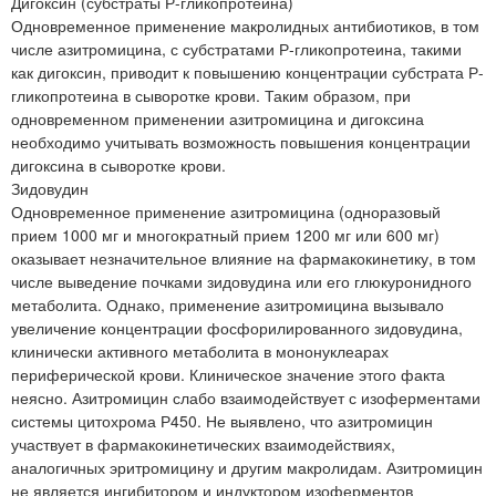
Дигоксин (субстраты Р-гликопротеина)
Одновременное применение макролидных антибиотиков, в том
числе азитромицина, с субстратами Р-гликопротеина, такими
как дигоксин, приводит к повышению концентрации субстрата Р-
гликопротеина в сыворотке крови. Таким образом, при
одновременном применении азитромицина и дигоксина
необходимо учитывать возможность повышения концентрации
дигоксина в сыворотке крови.
Зидовудин
Одновременное применение азитромицина (одноразовый
прием 1000 мг и многократный прием 1200 мг или 600 мг)
оказывает незначительное влияние на фармакокинетику, в том
числе выведение почками зидовудина или его глюкуронидного
метаболита. Однако, применение азитромицина вызывало
увеличение концентрации фосфорилированного зидовудина,
клинически активного метаболита в мононуклеарах
периферической крови. Клиническое значение этого факта
неясно. Азитромицин слабо взаимодействует с изоферментами
системы цитохрома Р450. Не выявлено, что азитромицин
участвует в фармакокинетических взаимодействиях,
аналогичных эритромицину и другим макролидам. Азитромицин
не является ингибитором и индуктором изоферментов