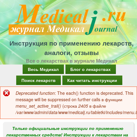
Перейти
к
основному
содержанию
Инструкция по применению лекарств,
аналоги, отзывы
Все о лекарствах в журнале Медикал
Г
Весь Медикал
Блог о лекарствах
л
Поиск лекарств
Как читать инструкции
а
Deprecated function
: The each() function is deprecated. This
Сообщение
в
message will be suppressed on further calls в функции
об
menu_set_active_trail()
(строка
2405
в файле
н
/var/www/admini/data/www/medicalj.ru/tabletki/includes/menu.i
ошибке
о
е
Только официальные инструкции по применению
лекарственных средств! Инструкции к лекарствам на