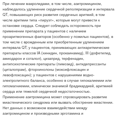
При лечении макролидами, в том числе, азитромицином,
наблюдалось удлинение сердечной реполяризации и интервала
QT, повышающих риск развития сердечных аритмий, в том
числе аритмии типа «пируэт», которые могут привести к
остановке сердца. Следует соблюдать осторожность при
применении препарата у пациентов с наличием
проаритмогенных факторов (особенно у пожилых пациентов), в
том числе с врожденным или приобретенным удлинением
интервала QT; у пациентов, принимающих антиаритмические
препараты классов IA (хинидин, прокаинамид), III (дофетилид,
амиодарон и соталол), цизаприд, терфенадин,
антипсихотические препараты (пимозид), антидепрессанты
(циталопрам), фторхинолоны (моксифлоксацин и
левофлоксацин); у пациентов с нарушениями водно-
электролитного баланса, особенно в случае гипокалиемии или
гипомагниемии, клинически значимой брадикардией, аритмией
сердца или тяжелой сердечной недостаточностью.
Применение азитромицина может спровоцировать развитие
миастенического синдрома или вызвать обострение миастении.
Нет данных о возможном взаимодействии между
азитромицином и производными эрготамина и