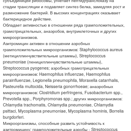
субъединицей рибосомы, угнетает пептидтранслоказу на
стадии трансляции и подавляет синтез белка, замедляя рост и
размножение бактерий. В высоких концентрациях оказывает
бактерицидное действие.
Обладает активностью в отношении ряда грамположительных,
грамотрицательных, анаэробов, внутриклеточных и других
микроорганизмов.
Азитромицин активен в отношении аэробных
грамположительных микроорганизмов: Staphylococcus aureus
(метициллинчувствительные штаммы), Streptococcus
pneumoniae (пенициллинчувствительные штаммы),
Streptococcus pyogenes; аэробных грамотрицательных
микроорганизмов: Haemophilus influenzae, Haemophilus
parainfluenzae, Legionella pneumophila, Moraxella catarrhalis,
Pasteurella multocida, Neisseria gonorrhoeae; анаэробных
микроорганизмов: Clostridium perfringens, Fusobacterium spp.,
Prevotella spp., Porphyromonas spp.; других микроорганизмов:
Chlamydia trachomatis, Chlamydia pneumoniae, Chlamydia
psittaci, Mycoplasma pneumoniae, Mycoplasma hominis, Borrelia
burgdorferi.
Микроорганизмы, способные развить устойчивость к
азитромицину: грамположительные аэробы - Streptococcus