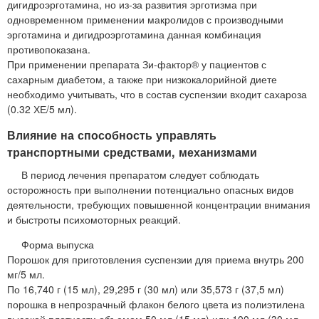
дигидроэрготамина, но из-за развития эрготизма при
одновременном применении макролидов с производными
эрготамина и дигидроэрготамина данная комбинация
противопоказана.
При применении препарата Зи-фактор® у пациентов с
сахарным диабетом, а также при низкокалорийной диете
необходимо учитывать, что в состав суспензии входит сахароза
(0.32 ХЕ/5 мл).
Влияние на способность управлять
транспортными средствами, механизмами
В период лечения препаратом следует соблюдать
осторожность при выполнении потенциально опасных видов
деятельности, требующих повышенной концентрации внимания
и быстроты психомоторных реакций.
Форма выпуска
Порошок для приготовления суспензии для приема внутрь 200
мг/5 мл.
По 16,740 г (15 мл), 29,295 г (30 мл) или 35,573 г (37,5 мл)
порошка в непрозрачный флакон белого цвета из полиэтилена
высокой плотности объемом 50 мл (15 мл) или 100 мл (30 мл,