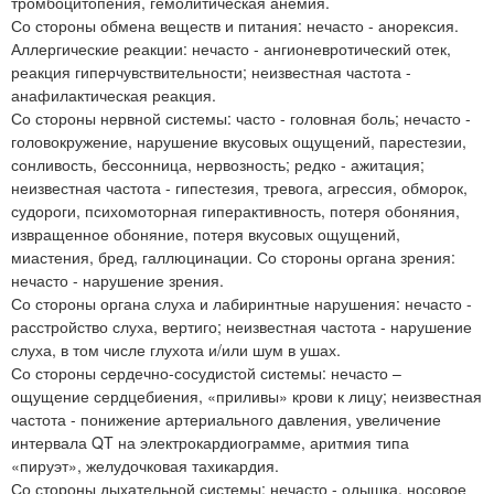
тромбоцитопения, гемолитическая анемия.
Со стороны обмена веществ и питания: нечасто - анорексия.
Аллергические реакции: нечасто - ангионевротический отек,
реакция гиперчувствительности; неизвестная частота -
анафилактическая реакция.
Со стороны нервной системы: часто - головная боль; нечасто -
головокружение, нарушение вкусовых ощущений, парестезии,
сонливость, бессонница, нервозность; редко - ажитация;
неизвестная частота - гипестезия, тревога, агрессия, обморок,
судороги, психомоторная гиперактивность, потеря обоняния,
извращенное обоняние, потеря вкусовых ощущений,
миастения, бред, галлюцинации. Со стороны органа зрения:
нечасто - нарушение зрения.
Со стороны органа слуха и лабиринтные нарушения: нечасто -
расстройство слуха, вертиго; неизвестная частота - нарушение
слуха, в том числе глухота и/или шум в ушах.
Со стороны сердечно-сосудистой системы: нечасто –
ощущение сердцебиения, «приливы» крови к лицу; неизвестная
частота - понижение артериального давления, увеличение
интервала QT на электрокардиограмме, аритмия типа
«пируэт», желудочковая тахикардия.
Со стороны дыхательной системы: нечасто - одышка, носовое