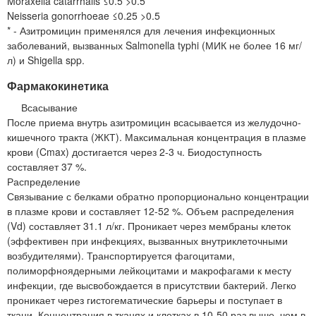
Moraxella catarrhalis ≤0.5 >0.5
Neisseria gonorrhoeae ≤0.25 >0.5
* - Азитромицин применялся для лечения инфекционных
заболеваний, вызванных Salmonella typhi (МИК не более 16 мг/
л) и Shigella spp.
Фармакокинетика
Всасывание
После приема внутрь азитромицин всасывается из желудочно-
кишечного тракта (ЖКТ). Максимальная концентрация в плазме
крови (Cmax) достигается через 2-3 ч. Биодоступность
составляет 37 %.
Распределение
Связывание с белками обратно пропорционально концентрации
в плазме крови и составляет 12-52 %. Объем распределения
(Vd) составляет 31.1 л/кг. Проникает через мембраны клеток
(эффективен при инфекциях, вызванных внутриклеточными
возбудителями). Транспортируется фагоцитами,
полиморфноядерными лейкоцитами и макрофагами к месту
инфекции, где высвобождается в присутствии бактерий. Легко
проникает через гистогематические барьеры и поступает в
ткани. Концентрация в тканях и клетках в 10-50 раз выше, чем в