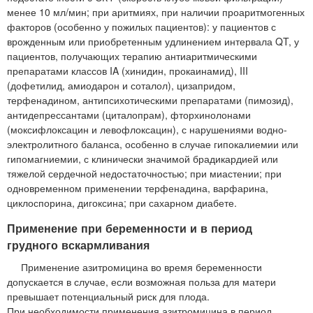
менее 10 мл/мин; при аритмиях, при наличии проаритмогенных
факторов (особенно у пожилых пациентов): у пациентов с
врожденным или приобретенным удлинением интервала QT, у
пациентов, получающих терапию антиаритмическими
препаратами классов IA (хинидин, прокаинамид), III
(дофетилид, амиодарон и соталол), цизапридом,
терфенадином, антипсихотическими препаратами (пимозид),
антидепрессантами (циталопрам), фторхинолонами
(моксифлоксацин и левофлоксацин), с нарушениями водно-
электролитного баланса, особенно в случае гипокалиемии или
гипомагниемии, с клинически значимой брадикардией или
тяжелой сердечной недостаточностью; при миастении; при
одновременном применении терфенадина, варфарина,
циклоспорина, дигоксина; при сахарном диабете.
Применение при беременности и в период
грудного вскармливания
Применение азитромицина во время беременности
допускается в случае, если возможная польза для матери
превышает потенциальный риск для плода.
При необходимости применения азитромицина в период