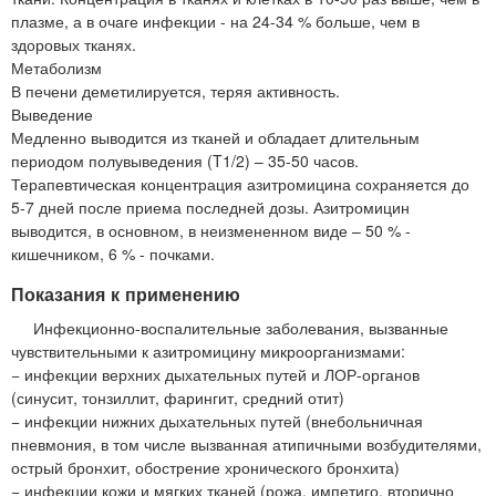
плазме, а в очаге инфекции - на 24-34 % больше, чем в
здоровых тканях.
Метаболизм
В печени деметилируется, теряя активность.
Выведение
Медленно выводится из тканей и обладает длительным
периодом полувыведения (T1/2) – 35-50 часов.
Терапевтическая концентрация азитромицина сохраняется до
5-7 дней после приема последней дозы. Азитромицин
выводится, в основном, в неизмененном виде – 50 % -
кишечником, 6 % - почками.
Показания к применению
Инфекционно-воспалительные заболевания, вызванные
чувствительными к азитромицину микроорганизмами:
− инфекции верхних дыхательных путей и ЛОР-органов
(синусит, тонзиллит, фарингит, средний отит)
− инфекции нижних дыхательных путей (внебольничная
пневмония, в том числе вызванная атипичными возбудителями,
острый бронхит, обострение хронического бронхита)
− инфекции кожи и мягких тканей (рожа, импетиго, вторично