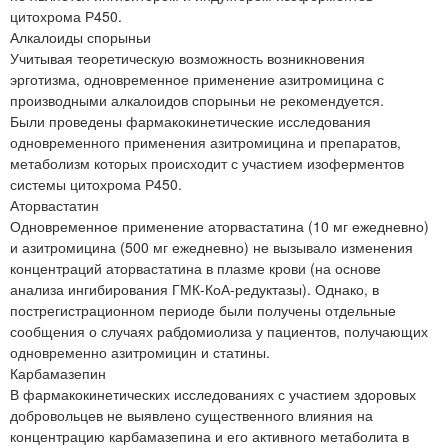
цитохрома Р450.
Алкалоиды спорыньи
Учитывая теоретическую возможность возникновения
эрготизма, одновременное применение азитромицина с
производными алкалоидов спорыньи не рекомендуется.
Были проведены фармакокинетические исследования
одновременного применения азитромицина и препаратов,
метаболизм которых происходит с участием изоферментов
системы цитохрома Р450.
Аторвастатин
Одновременное применение аторвастатина (10 мг ежедневно)
и азитромицина (500 мг ежедневно) не вызывало изменения
концентраций аторвастатина в плазме крови (на основе
анализа ингибирования ГМК-КоА-редуктазы). Однако, в
пострегистрационном периоде были получены отдельные
сообщения о случаях рабдомиолиза у пациентов, получающих
одновременно азитромицин и статины.
Карбамазепин
В фармакокинетических исследованиях с участием здоровых
добровольцев не выявлено существенного влияния на
концентрацию карбамазепина и его активного метаболита в