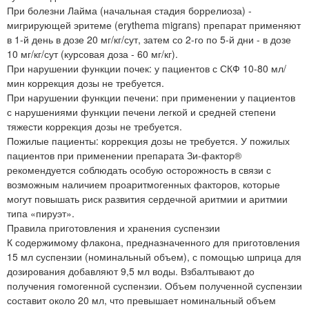
При болезни Лайма (начальная стадия боррелиоза) -
мигрирующей эритеме (erythema migrans) препарат применяют
в 1-й день в дозе 20 мг/кг/сут, затем со 2-го по 5-й дни - в дозе
10 мг/кг/сут (курсовая доза - 60 мг/кг).
При нарушении функции почек: у пациентов с СКФ 10-80 мл/
мин коррекция дозы не требуется.
При нарушении функции печени: при применении у пациентов
с нарушениями функции печени легкой и средней степени
тяжести коррекция дозы не требуется.
Пожилые пациенты: коррекция дозы не требуется. У пожилых
пациентов при применении препарата Зи-фактор®
рекомендуется соблюдать особую осторожность в связи с
возможным наличием проаритмогенных факторов, которые
могут повышать риск развития сердечной аритмии и аритмии
типа «пируэт».
Правила приготовления и хранения суспензии
К содержимому флакона, предназначенного для приготовления
15 мл суспензии (номинальный объем), с помощью шприца для
дозирования добавляют 9,5 мл воды. Взбалтывают до
получения гомогенной суспензии. Объем полученной суспензии
составит около 20 мл, что превышает номинальный объем