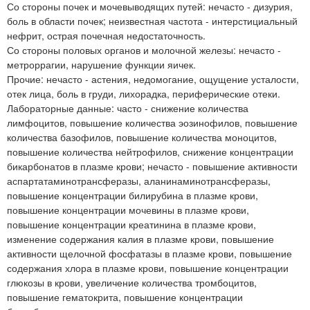
Со стороны почек и мочевыводящих путей: нечасто - дизурия,
боль в области почек; неизвестная частота - интерстициальный
нефрит, острая почечная недостаточность.
Со стороны половых органов и молочной железы: нечасто -
метроррагии, нарушение функции яичек.
Прочие: нечасто - астения, недомогание, ощущение усталости,
отек лица, боль в груди, лихорадка, периферические отеки.
Лабораторные данные: часто - снижение количества
лимфоцитов, повышение количества эозинофилов, повышение
количества базофилов, повышение количества моноцитов,
повышение количества нейтрофилов, снижение концентрации
бикарбонатов в плазме крови; нечасто - повышение активности
аспартатаминотрансферазы, аланинаминотрансферазы,
повышение концентрации билирубина в плазме крови,
повышение концентрации мочевины в плазме крови,
повышение концентрации креатинина в плазме крови,
изменение содержания калия в плазме крови, повышение
активности щелочной фосфатазы в плазме крови, повышение
содержания хлора в плазме крови, повышение концентрации
глюкозы в крови, увеличение количества тромбоцитов,
повышение гематокрита, повышение концентрации