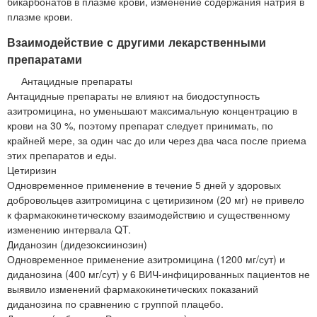
бикарбонатов в плазме крови, изменение содержания натрия в
плазме крови.
Взаимодействие с другими лекарственными
препаратами
Антацидные препараты
Антацидные препараты не влияют на биодоступность
азитромицина, но уменьшают максимальную концентрацию в
крови на 30 %, поэтому препарат следует принимать, по
крайней мере, за один час до или через два часа после приема
этих препаратов и еды.
Цетиризин
Одновременное применение в течение 5 дней у здоровых
добровольцев азитромицина с цетиризином (20 мг) не привело
к фармакокинетическому взаимодействию и существенному
изменению интервала QT.
Диданозин (дидезоксиинозин)
Одновременное применение азитромицина (1200 мг/сут) и
диданозина (400 мг/сут) у 6 ВИЧ-инфицированных пациентов не
выявило изменений фармакокинетических показаний
диданозина по сравнению с группой плацебо.