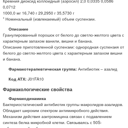
Кремния диоксид коллоидный (аэросил) 2,0 0,0335 0,0586
0,0712
1000,0 мг 16,740 г 29,2950 г 35,5730 г
* Номинальный (извлекаемый) объем суспензии.
Описание
Гранулированный порошок от белого до светло-желтого цвета с
характерным запахом ванили, вишни и банана.
Описание приготовленной суспензии: однородная суспензия от
белого до светло-желтого цвета с характерным запахом вишни
и банана.
Фармакотерапевтическая группа:
Антибиотик – азалид
Код АТХ:
J01FA10
Фармакологические свойства
Фармакодинамика
Бактериостатический антибиотик группы макролидов-азалидов.
Обладает широким спектром антимикробного действия.
Механизм действия азитромицина связан с подавлением
синтеза белка микробной клетки. Связываясь с 50S-