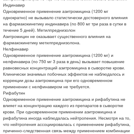
Индинавир
Одновременное применение азитромицина (1200 мг
однократно) не вызывало статистически достоверного влияния
на фармакокинетику индинавира (по 800 мг три раза в сутки в
течение 5 дней). Метилпреднизолон
Азитромицин не оказывает существенного влияния на
фармакокинетику метилпреднизолона.
Нелфинавир
Одновременное применение азитромицина (1200 мг) и
нелфинавира (по 750 мг 3 раза в день) вызывает повышение
равновесных концентраций азитромицина в сыворотке крови.
Клинически значимых побочных эффектов не наблюдалось и
коррекции дозы азитромицина при его одновременном
применении с нелфинавиром не требуется.
Рифабутин
Одновременное применение азитромицина и рифабутина не
влияет на концентрацию каждого из препаратов в сыворотке
крови. При одновременном применении азитромицина и
рифабутина иногда наблюдалась нейтропения. Несмотря на то,
что нейтропения ассоциировалась с применением рифабутина,
причинно-следственная связь между применением комбинации