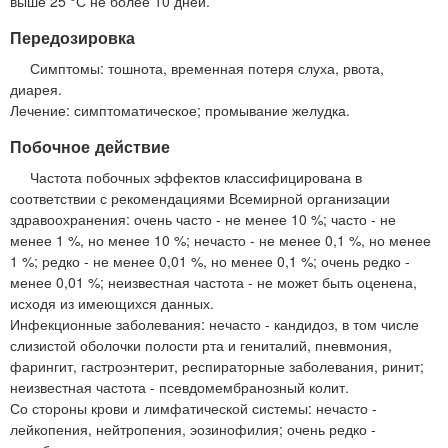
выше 25 °С не более 10 дней.
Передозировка
Симптомы: тошнота, временная потеря слуха, рвота,
диарея.
Лечение: симптоматическое; промывание желудка.
Побочное действие
Частота побочных эффектов классифицирована в
соответствии с рекомендациями Всемирной организации
здравоохранения: очень часто - не менее 10 %; часто - не
менее 1 %, но менее 10 %; нечасто - не менее 0,1 %, но менее
1 %; редко - не менее 0,01 %, но менее 0,1 %; очень редко -
менее 0,01 %; неизвестная частота - не может быть оценена,
исходя из имеющихся данных.
Инфекционные заболевания: нечасто - кандидоз, в том числе
слизистой оболочки полости рта и гениталий, пневмония,
фарингит, гастроэнтерит, респираторные заболевания, ринит;
неизвестная частота - псевдомембранозный колит.
Со стороны крови и лимфатической системы: нечасто -
лейкопения, нейтропения, эозинофилия; очень редко -