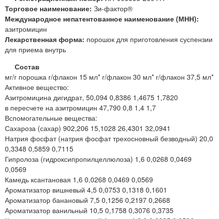
Торговое наименование:
Зи-фактор®
Международное непатентованное наименование (МНН):
азитромицин
Лекарственная форма:
порошок для приготовления суспензии
для приема внутрь
Состав
мг/г порошка г/флакон 15 мл* г/флакон 30 мл* г/флакон 37,5 мл*
Активное вещество:
Азитромицина дигидрат, 50,094 0,8386 1,4675 1,7820
в пересчете на азитромицин 47,790 0,8 1,4 1,7
Вспомогательные вещества:
Сахароза (сахар) 902,206 15,1028 26,4301 32,0941
Натрия фосфат (натрия фосфат трехосновный безводный) 20,0
0,3348 0,5859 0,7115
Гипролоза (гидроксипропилцеллюлоза) 1,6 0,0268 0,0469
0,0569
Камедь ксантановая 1,6 0,0268 0,0469 0,0569
Ароматизатор вишневый 4,5 0,0753 0,1318 0,1601
Ароматизатор банановый 7,5 0,1256 0,2197 0,2668
Ароматизатор ванильный 10,5 0,1758 0,3076 0,3735