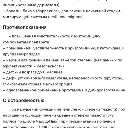
инфицированные дерматозы)
− болезнь Лайма (боррелиоз), для лечения начальной стадии -
мигрирующей эритемы (erythema migrans)
Противопоказания
− повышенная чувствительность к азитромицину,
компонентам препарата
− повышенная чувствительность к эритромицину, к кетолидам, к
другим макролидам
− нарушения функции печени тяжелой степени (нет данных по
эффективности и безопасности)
− детский возраст до 6 месяцев
− дефицит сахаразы/изомальтазы, непереносимость фруктозы,
глюкозо-галактозная мальабсорбция
− одновременное применение эрготамина и дигидроэрготамина
С осторожностью
При нарушении функции печени легкой степени тяжести; при
нарушении функции печени средней степени тяжести (7-9
баллов по шкале Чайлд-Пью); при терминальной почечной
недостаточности с СКФ (скорость клубочковой фильтрации)