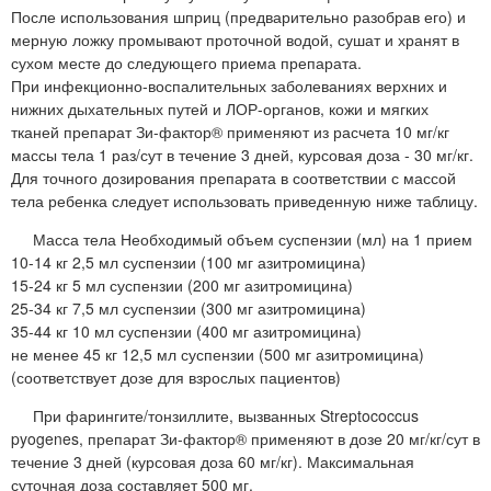
После использования шприц (предварительно разобрав его) и
мерную ложку промывают проточной водой, сушат и хранят в
сухом месте до следующего приема препарата.
При инфекционно-воспалительных заболеваниях верхних и
нижних дыхательных путей и ЛОР-органов, кожи и мягких
тканей препарат Зи-фактор® применяют из расчета 10 мг/кг
массы тела 1 раз/сут в течение 3 дней, курсовая доза - 30 мг/кг.
Для точного дозирования препарата в соответствии с массой
тела ребенка следует использовать приведенную ниже таблицу.
Масса тела Необходимый объем суспензии (мл) на 1 прием
10-14 кг 2,5 мл суспензии (100 мг азитромицина)
15-24 кг 5 мл суспензии (200 мг азитромицина)
25-34 кг 7,5 мл суспензии (300 мг азитромицина)
35-44 кг 10 мл суспензии (400 мг азитромицина)
не менее 45 кг 12,5 мл суспензии (500 мг азитромицина)
(соответствует дозе для взрослых пациентов)
При фарингите/тонзиллите, вызванных Streptococcus
pyogenes, препарат Зи-фактор® применяют в дозе 20 мг/кг/сут в
течение 3 дней (курсовая доза 60 мг/кг). Максимальная
суточная доза составляет 500 мг.