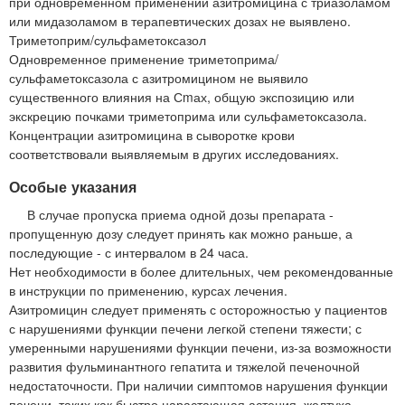
при одновременном применении азитромицина с триазоламом
или мидазоламом в терапевтических дозах не выявлено.
Триметоприм/сульфаметоксазол
Одновременное применение триметоприма/
сульфаметоксазола с азитромицином не выявило
существенного влияния на Сmах, общую экспозицию или
экскрецию почками триметоприма или сульфаметоксазола.
Концентрации азитромицина в сыворотке крови
соответствовали выявляемым в других исследованиях.
Особые указания
В случае пропуска приема одной дозы препарата -
пропущенную дозу следует принять как можно раньше, а
последующие - с интервалом в 24 часа.
Нет необходимости в более длительных, чем рекомендованные
в инструкции по применению, курсах лечения.
Азитромицин следует применять с осторожностью у пациентов
с нарушениями функции печени легкой степени тяжести; с
умеренными нарушениями функции печени, из-за возможности
развития фульминантного гепатита и тяжелой печеночной
недостаточности. При наличии симптомов нарушения функции
печени, таких как быстро нарастающая астения, желтуха,