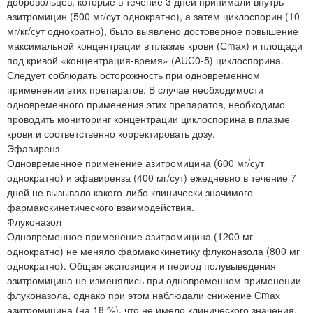
добровольцев, которые в течение 3 дней принимали внутрь
азитромицин (500 мг/сут однократно), а затем циклоспорин (10
мг/кг/сут однократно), было выявлено достоверное повышение
максимальной концентрации в плазме крови (Сmах) и площади
под кривой «концентрация-время» (AUC0-5) циклоспорина.
Следует соблюдать осторожность при одновременном
применении этих препаратов. В случае необходимости
одновременного применения этих препаратов, необходимо
проводить мониторинг концентрации циклоспорина в плазме
крови и соответственно корректировать дозу.
Эфавиренз
Одновременное применение азитромицина (600 мг/сут
однократно) и эфавиренза (400 мг/сут) ежедневно в течение 7
дней не вызывало какого-либо клинически значимого
фармакокинетического взаимодействия.
Флуконазол
Одновременное применение азитромицина (1200 мг
однократно) не меняло фармакокинетику флуконазола (800 мг
однократно). Общая экспозиция и период полувыведения
азитромицина не изменялись при одновременном применении
флуконазола, однако при этом наблюдали снижение Сmах
азитромицина (на 18 %), что не имело клинического значения.