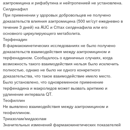
азитромицина и рифабутина и нейтропенией не установлена.
Силденафил
При применении у здоровых добровольцев не получено
доказательств влияния азитромицина (500 мг/сут ежедневно в
течение 3 дней) на AUC и Сmах силденафила или его
основного циркулирующего метаболита.
Терфенадин
В фармакокинетических исследованиях не было получено
доказательств взаимодействия между азитромицином и
терфенадином. Сообщалось о единичных случаях, когда
возможность такого взаимодействия нельзя было исключить
полностью, однако не было ни одного конкретного
доказательства, что такое взаимодействие имело место.
Было установлено, что одновременное применение
терфенадина и макролидов может вызвать аритмию и
удлинение интервала QT.
Теофиллин
Не выявлено взаимодействия между азитромицином и
теофиллином.
Триазолам/мидазолам
Значительных изменений фармакокинетических показателей