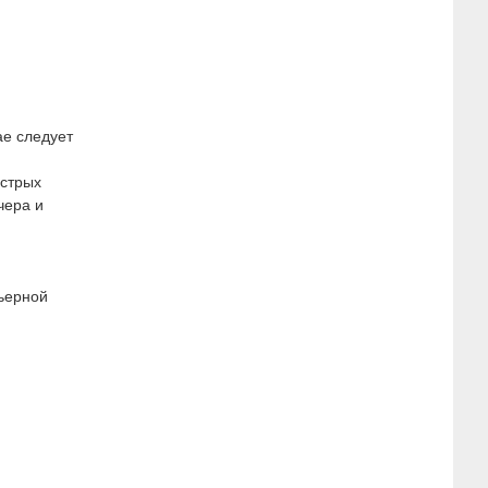
ае следует
ыстрых
чера и
рьерной