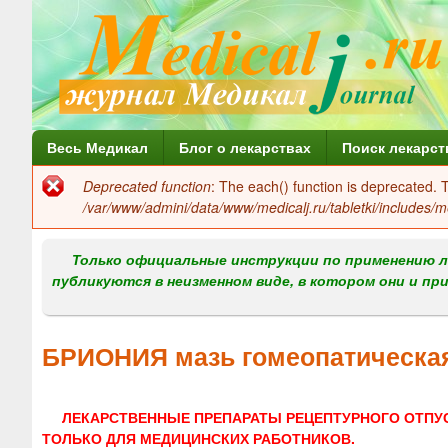
Г
Весь Медикал
Блог о лекарствах
Поиск лекарст
л
Deprecated function
: The each() function is deprecated.
Сообщение
а
/var/www/admini/data/www/medicalj.ru/tabletki/includes/m
об
в
ошибке
Только официальные инструкции по применению л
н
публикуются в неизменном виде, в котором они и пр
о
е
БРИОНИЯ мазь гомеопатическа
м
е
ЛЕКАРСТВЕННЫЕ ПРЕПАРАТЫ РЕЦЕПТУРНОГО ОТПУ
н
ТОЛЬКО ДЛЯ МЕДИЦИНСКИХ РАБОТНИКОВ.