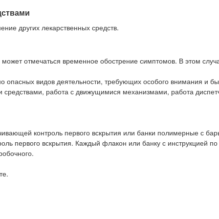
дствами
ение других лекарственных средств.
 может отмечаться временное обострение симптомов. В этом случ
о опасных видов деятельности, требующих особого внимания и б
и средствами, работа с движущимися механизмами, работа диспет
ечивающей контроль первого вскрытия или банки полимерные с ба
оль первого вскрытия. Каждый флакон или банку с инструкцией по
робочного.
те.