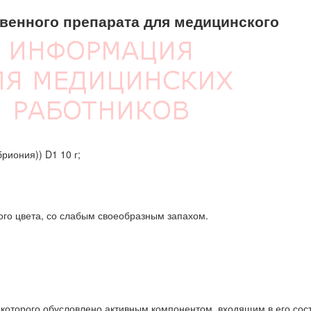
енного препарата для медицинского
бриония)) D1 10 г;
ого цвета, со слабым своеобразным запахом.
которого обусловлено активным компонентом, входящим в его сост