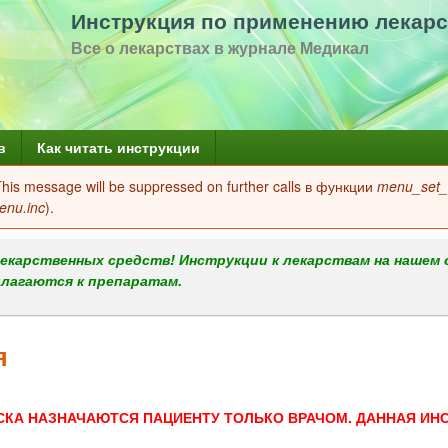
Перейти
Инструкция по применению лекарс
к
Все о лекарствах в журнале Медикал
основному
содержанию
в
Как читать инструкции
 This message will be suppressed on further calls в функции
menu_set_a
enu.inc
).
екарственных средств! Инструкции к лекарствам на нашем 
илагаются к препаратам.
я
СКА НАЗНАЧАЮТСЯ ПАЦИЕНТУ ТОЛЬКО ВРАЧОМ. ДАННАЯ ИН