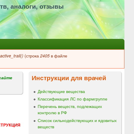
тв, аналоги, отзывы
ctive_trail()
(строка
2405
в файле
Инструкции для врачей
сайте
Действующие вещества
Классификация ЛС по фармгруппе
Перечень веществ, подлежащих
контролю в РФ
Список сильнодействующих и ядовитых
СТРУКЦИЯ
веществ