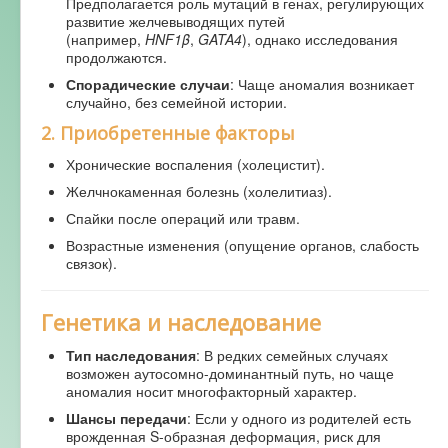
Предполагается роль мутаций в генах, регулирующих
развитие желчевыводящих путей
(например,
HNF1β
,
GATA4
), однако исследования
продолжаются.
Спорадические случаи
: Чаще аномалия возникает
случайно, без семейной истории.
2.
Приобретенные факторы
Хронические воспаления (холецистит).
Желчнокаменная болезнь (холелитиаз).
Спайки после операций или травм.
Возрастные изменения (опущение органов, слабость
связок).
Генетика и наследование
Тип наследования
: В редких семейных случаях
возможен аутосомно-доминантный путь, но чаще
аномалия носит многофакторный характер.
Шансы передачи
: Если у одного из родителей есть
врожденная S-образная деформация, риск для